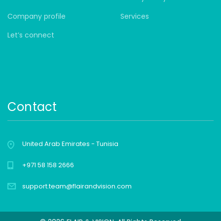
Company profile
Services
Let’s connect
Contact
United Arab Emirates - Tunisia
+971 58 158 2666
support.team@flairandvision.com