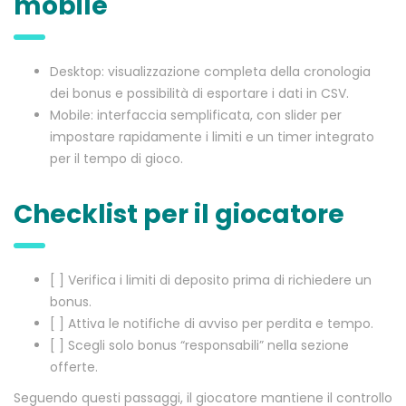
mobile
Desktop: visualizzazione completa della cronologia
dei bonus e possibilità di esportare i dati in CSV.
Mobile: interfaccia semplificata, con slider per
impostare rapidamente i limiti e un timer integrato
per il tempo di gioco.
Checklist per il giocatore
[ ] Verifica i limiti di deposito prima di richiedere un
bonus.
[ ] Attiva le notifiche di avviso per perdita e tempo.
[ ] Scegli solo bonus “responsabili” nella sezione
offerte.
Seguendo questi passaggi, il giocatore mantiene il controllo