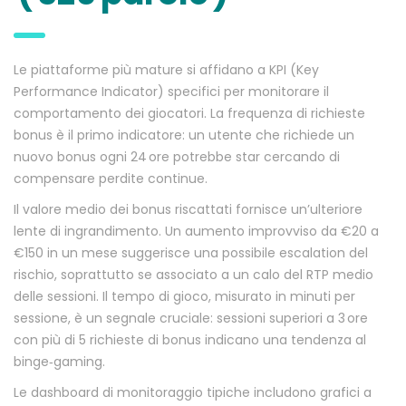
Le piattaforme più mature si affidano a KPI (Key
Performance Indicator) specifici per monitorare il
comportamento dei giocatori. La frequenza di richieste
bonus è il primo indicatore: un utente che richiede un
nuovo bonus ogni 24 ore potrebbe star cercando di
compensare perdite continue.
Il valore medio dei bonus riscattati fornisce un’ulteriore
lente di ingrandimento. Un aumento improvviso da €20 a
€150 in un mese suggerisce una possibile escalation del
rischio, soprattutto se associato a un calo del RTP medio
delle sessioni. Il tempo di gioco, misurato in minuti per
sessione, è un segnale cruciale: sessioni superiori a 3 ore
con più di 5 richieste di bonus indicano una tendenza al
binge‑gaming.
Le dashboard di monitoraggio tipiche includono grafici a