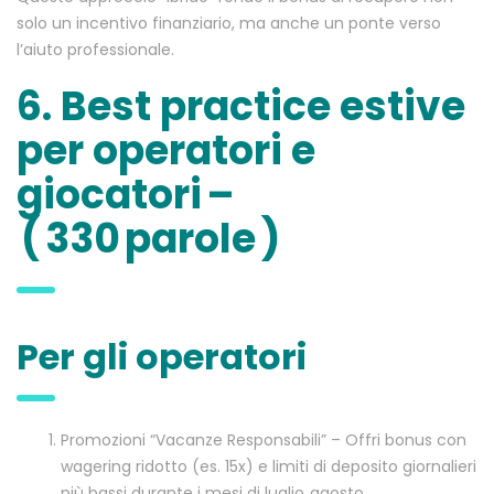
solo un incentivo finanziario, ma anche un ponte verso
l’aiuto professionale.
6. Best practice estive
per operatori e
giocatori –
( 330 parole )
Per gli operatori
Promozioni “Vacanze Responsabili” – Offri bonus con
wagering ridotto (es. 15x) e limiti di deposito giornalieri
più bassi durante i mesi di luglio‑agosto.