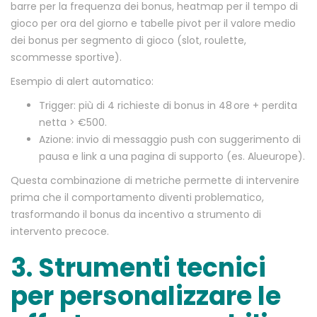
barre per la frequenza dei bonus, heatmap per il tempo di
gioco per ora del giorno e tabelle pivot per il valore medio
dei bonus per segmento di gioco (slot, roulette,
scommesse sportive).
Esempio di alert automatico:
Trigger: più di 4 richieste di bonus in 48 ore + perdita
netta > €500.
Azione: invio di messaggio push con suggerimento di
pausa e link a una pagina di supporto (es. Alueurope).
Questa combinazione di metriche permette di intervenire
prima che il comportamento diventi problematico,
trasformando il bonus da incentivo a strumento di
intervento precoce.
3. Strumenti tecnici
per personalizzare le