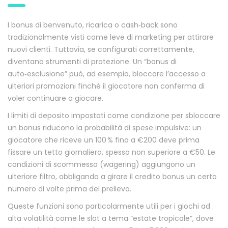
I bonus di benvenuto, ricarica o cash‑back sono
tradizionalmente visti come leve di marketing per attirare
nuovi clienti. Tuttavia, se configurati correttamente,
diventano strumenti di protezione. Un “bonus di
auto‑esclusione” può, ad esempio, bloccare l’accesso a
ulteriori promozioni finché il giocatore non conferma di
voler continuare a giocare.
I limiti di deposito impostati come condizione per sbloccare
un bonus riducono la probabilità di spese impulsive: un
giocatore che riceve un 100 % fino a €200 deve prima
fissare un tetto giornaliero, spesso non superiore a €50. Le
condizioni di scommessa (wagering) aggiungono un
ulteriore filtro, obbligando a girare il credito bonus un certo
numero di volte prima del prelievo.
Queste funzioni sono particolarmente utili per i giochi ad
alta volatilità come le slot a tema “estate tropicale”, dove