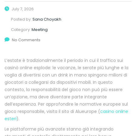
July 7, 2026
Posted by:
Sana Choyakh
Category:
Meeting
No Comments
L’estate è tradizionalmente il periodo in cui il traffico sui
casinò online esplode: le vacanze, le serate più lunghe e la
voglia di divertirsi con un drink in mano spingono milioni di
giocatori a collegarsi da dispositivi mobili. In questo
contesto, la responsabilità del gioco non può più essere
un’opzione, ma deve diventare parte integrante
dell’esperienza. Per approfondire le normative europee sul
gioco responsabile, visita il sito di Alueurope (
casino online
esteri
).
Le piattaforme più avanzate stanno già integrando