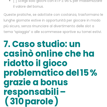
[ ] Scegli solo giochi con RTP ≥ 96 % per massimizzare
il valore del bonus.
Queste pratiche, se adottate con costanza, trasformano le
lunghe giornate estive in opportunità per giocare in modo
più sicuro, senza rinunciare al divertimento delle slot a
tema “spiaggia” o alle scommesse sportive su tornei estivi.
7. Caso studio: un
casinò online che ha
ridotto il gioco
problematico del 15 %
grazie a bonus
responsabili –
( 310 parole )