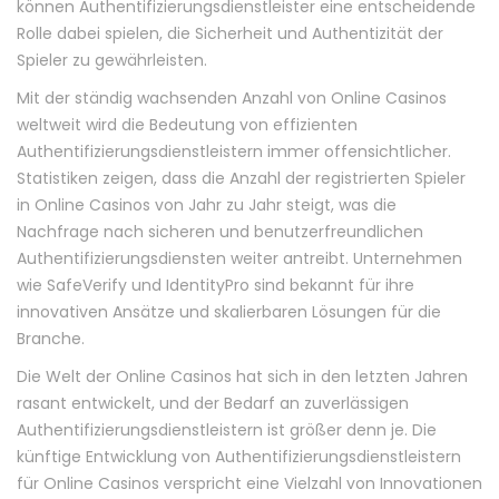
können Authentifizierungsdienstleister eine entscheidende
Rolle dabei spielen, die Sicherheit und Authentizität der
Spieler zu gewährleisten.
Mit der ständig wachsenden Anzahl von Online Casinos
weltweit wird die Bedeutung von effizienten
Authentifizierungsdienstleistern immer offensichtlicher.
Statistiken zeigen, dass die Anzahl der registrierten Spieler
in Online Casinos von Jahr zu Jahr steigt, was die
Nachfrage nach sicheren und benutzerfreundlichen
Authentifizierungsdiensten weiter antreibt. Unternehmen
wie SafeVerify und IdentityPro sind bekannt für ihre
innovativen Ansätze und skalierbaren Lösungen für die
Branche.
Die Welt der Online Casinos hat sich in den letzten Jahren
rasant entwickelt, und der Bedarf an zuverlässigen
Authentifizierungsdienstleistern ist größer denn je. Die
künftige Entwicklung von Authentifizierungsdienstleistern
für Online Casinos verspricht eine Vielzahl von Innovationen