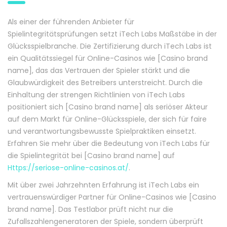
Als einer der führenden Anbieter für
Spielintegritätsprüfungen setzt iTech Labs Maßstäbe in der
Glücksspielbranche. Die Zertifizierung durch iTech Labs ist
ein Qualitätssiegel für Online-Casinos wie [Casino brand
name], das das Vertrauen der Spieler stärkt und die
Glaubwürdigkeit des Betreibers unterstreicht. Durch die
Einhaltung der strengen Richtlinien von iTech Labs
positioniert sich [Casino brand name] als seriöser Akteur
auf dem Markt für Online-Glücksspiele, der sich für faire
und verantwortungsbewusste Spielpraktiken einsetzt.
Erfahren Sie mehr über die Bedeutung von iTech Labs für
die Spielintegrität bei [Casino brand name] auf
Https://seriose-online-casinos.at/
.
Mit über zwei Jahrzehnten Erfahrung ist iTech Labs ein
vertrauenswürdiger Partner für Online-Casinos wie [Casino
brand name]. Das Testlabor prüft nicht nur die
Zufallszahlengeneratoren der Spiele, sondern überprüft