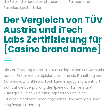
die Spiele die höchsten Standards der Fairness und
Zuverlässigkeit erfüllen.
Der Vergleich von TÜV
Austria und iTech
Labs Zertifizierung für
[Casino brand name]
Die Zertifizierung durch TÜV Austria legt einen Schwerpunkt
auf die Sicherheit der Spielerdaten und die Einhaltung von
Datenschutzrichtlinien. iTech Labs hingegen konzentriert
sich auf die Überprüfung der Spiele auf Fairness und
Zufälligkeit. Beide Zertifizierungsstellen sind in der
Glücksspielbranche hoch angesehen und verfügen über
langjährige Erfahrung.