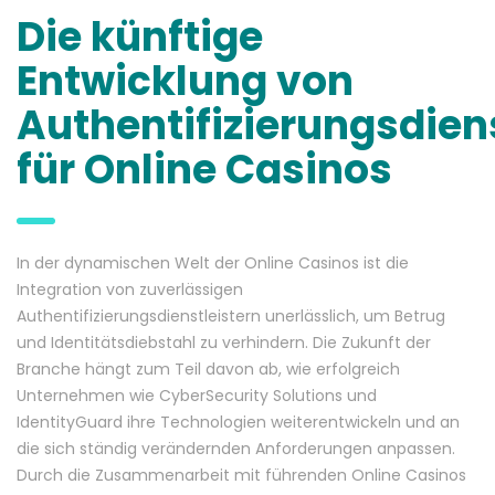
Die künftige
Entwicklung von
Authentifizierungsdien
für Online Casinos
In der dynamischen Welt der Online Casinos ist die
Integration von zuverlässigen
Authentifizierungsdienstleistern unerlässlich, um Betrug
und Identitätsdiebstahl zu verhindern. Die Zukunft der
Branche hängt zum Teil davon ab, wie erfolgreich
Unternehmen wie CyberSecurity Solutions und
IdentityGuard ihre Technologien weiterentwickeln und an
die sich ständig verändernden Anforderungen anpassen.
Durch die Zusammenarbeit mit führenden Online Casinos