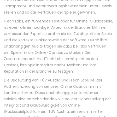
Transparenz und Verantwortungsbewusstsein unter Beweis
stellen und so das Vertrauen der Spieler gewinnen.
ITech Labs, ein führendes Testlabor für Online-Glücksspiele,
ist ebenfalls ein wichtiger Akteur in der Branche. Mit ihrer
umfassenden Expertise prüfen sie die Zufälligkeit der Spiele
und die korrekte Funktionsweise der Software. Durch ihre
unabhängigen Audits tragen sie dazu bei, das Vertrauen
der Spieler in die Online-Casinos zu stärken. Die
Zusammenarbeit mit iTech Labs ermöglicht es den
Casinos, ihre Spielintegrität nachzuweisen und ihre
Reputation in der Branche zu festigen.
Die Bedeutung von TÜV Austria und iTech Labs bei der
Authentifizierung von seriösen Online Casinos nimmt
kontinuierlich zu. Diese unabhhängige Unternehmen
spielen eine entscheidende Rolle bei der Sicherstellung der
Integrität und Glaubwürdigkeit von Online-
Glücksspielplattformen. TÜV Austria, ein renommierter