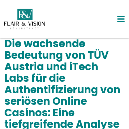
Die wachsende
Bedeutung von TÜV
Austria und iTech
Labs für die
Authentifizierung von
seriösen Online
Casinos: Eine
tiefgreifende Analyse