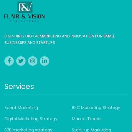
BRANDING, DIGITAL MARKETING AND INNOVATION FOR SMALL
BUSINESSES AND STARTUPS
Services
Scent Marketing
B2C Marketing Strategy
Digital Marketing Strategy
Market Trends
B2B marketing strategy
Start-up Marketing