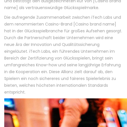
und bestätigt den ausgezeichneten Ruf von [Casino brand
name] als vertrauenswürdige Glücksspielmarke.
Die aufregende Zusammenarbeit zwischen iTech Labs und
dem renommierten Casino-Brand [Casino brand name]
hat in der Glücksspielbranche für großes Aufsehen gesorgt.
Durch die Partnerschaft beider Unternehmen wird eine
neue Ära der Innovation und Qualitätssicherung
eingeläutet. iTech Labs, ein führendes Unternehmen im
Bereich der Zertifizierung von Glücksspielen, bringt sein
umfangreiches Know-how und seine langjährige Erfahrung
in die Kooperation ein. Diese Allianz zielt darauf ab, den
Spielern ein noch sichereres und faireres Spielerlebnis zu
bieten, welches höchsten internationalen Standards
entspricht.