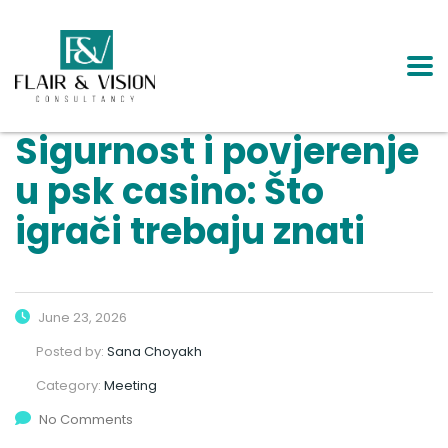
Sigurnost i povjerenje
u psk casino: Što
igrači trebaju znati
June 23, 2026
Posted by:
Sana Choyakh
Category:
Meeting
No Comments