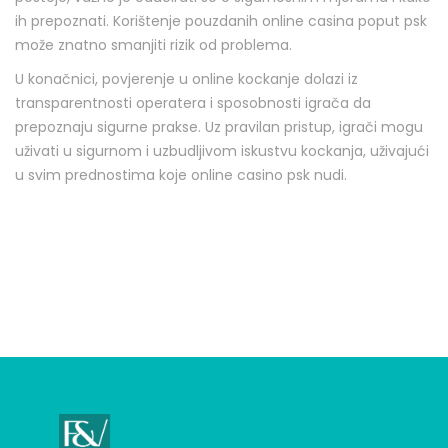
ih prepoznati. Korištenje pouzdanih online casina poput psk
može znatno smanjiti rizik od problema.
U konačnici, povjerenje u online kockanje dolazi iz
transparentnosti operatera i sposobnosti igrača da
prepoznaju sigurne prakse. Uz pravilan pristup, igrači mogu
uživati u sigurnom i uzbudljivom iskustvu kockanja, uživajući
u svim prednostima koje online casino psk nudi.