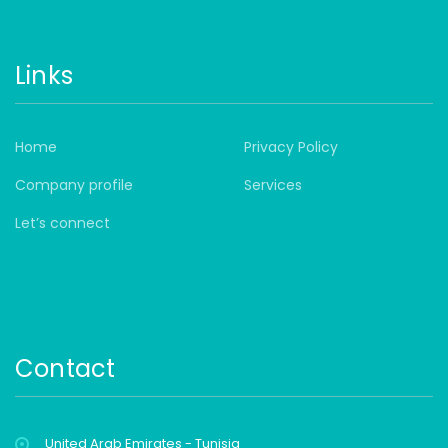
Links
Home
Privacy Policy
Company profile
Services
Let’s connect
Contact
United Arab Emirates - Tunisia