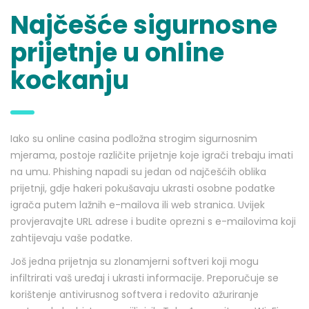
Najčešće sigurnosne
prijetnje u online
kockanju
Iako su online casina podložna strogim sigurnosnim
mjerama, postoje različite prijetnje koje igrači trebaju imati
na umu. Phishing napadi su jedan od najčešćih oblika
prijetnji, gdje hakeri pokušavaju ukrasti osobne podatke
igrača putem lažnih e-mailova ili web stranica. Uvijek
provjeravajte URL adrese i budite oprezni s e-mailovima koji
zahtijevaju vaše podatke.
Još jedna prijetnja su zlonamjerni softveri koji mogu
infiltrirati vaš uređaj i ukrasti informacije. Preporučuje se
korištenje antivirusnog softvera i redovito ažuriranje