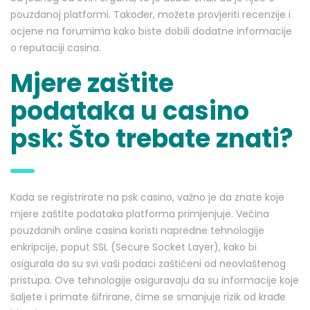
pouzdanoj platformi. Također, možete provjeriti recenzije i
ocjene na forumima kako biste dobili dodatne informacije
o reputaciji casina.
Mjere zaštite
podataka u casino
psk: Što trebate znati?
Kada se registrirate na psk casino, važno je da znate koje
mjere zaštite podataka platforma primjenjuje. Većina
pouzdanih online casina koristi napredne tehnologije
enkripcije, poput SSL (Secure Socket Layer), kako bi
osigurala da su svi vaši podaci zaštićeni od neovlaštenog
pristupa. Ove tehnologije osiguravaju da su informacije koje
šaljete i primate šifrirane, čime se smanjuje rizik od krađe