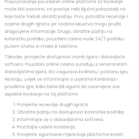
Prepoznavanje pouzdanih online platformi za kockanje
može biti izazovno, no postoje neki ključni pokazatelji na
koje biste trebali obratiti pažnju. Prvo, potražite recenzije i
ocjene drugih igrača, jer osobna iskustva mogu pružiti
dragocjene informacije. Drugo, obratite pažnju na
korisničku podršku; pouzdani casina nude 24/7 podršku
putem chata, e-maila ili telefona.
Također, provjerite dostupnost raznih igara i dobavljača
softvera. Pouzdani online casina surađuju s renomiranim
dobavljačima igara, što osigurava kvalitetu i poštenu igru.
Na kraju, uvijek se informirajte o uvjetima korištenja i
pravilima igre, kako biste bili sigurni da razumijete sve
aspekte kockanja na toj platformi.
Provjerite recenzije drugih igrača.
Obratite pažnju na dostupnost korisničke podrške.
Informirajte se o dobavljačima softvera.
Pročitajte uvjete korištenja.
Provjerite sigurnosne mjere koje platforma koristi.