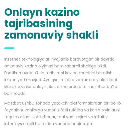
Onlayn kazino
tajribasining
zamonaviy shakli
Internet texnologiyalari rivojlanib borayotgan bir davrda,
an’anaviy kazino o‘yinlari ham raqamli shaklga o‘tdi.
Endilikda uyda o‘tirib turib, real kazino muhitini his qilish
imkoniyati mavjud. Ayniqsa, ruletka va karta o‘yinlari kabi
klassik o‘yinlar onlayn platformalarda o‘ta mashhur bo‘lib
bormoqda.
Mostbet ushbu sohada yetakchi platformalardan biri bo‘lib,
foydalanuvchilarga yuqori sifatli ruletka va karta o‘yinlarini
taqdim etadi. Jonli dilerlar, real vaqt rejimi va intuitiv
interfeys orqali bu tajriba yanada haqiqatga