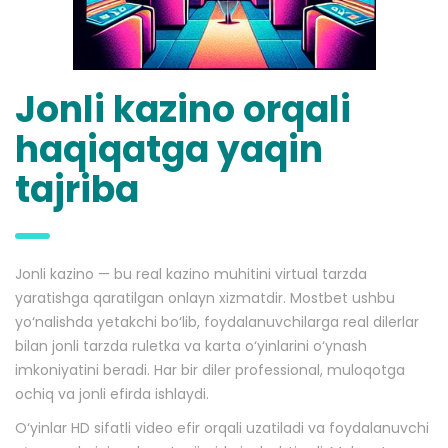
Jonli kazino orqali
haqiqatga yaqin
tajriba
Jonli kazino — bu real kazino muhitini virtual tarzda
yaratishga qaratilgan onlayn xizmatdir. Mostbet ushbu
yo‘nalishda yetakchi bo‘lib, foydalanuvchilarga real dilerlar
bilan jonli tarzda ruletka va karta o‘yinlarini o‘ynash
imkoniyatini beradi. Har bir diler professional, muloqotga
ochiq va jonli efirda ishlaydi.
O‘yinlar HD sifatli video efir orqali uzatiladi va foydalanuvchi