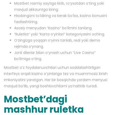
Mostbet rasmiy saytiga kirib, ro‘yxatdan o‘ting yoki
mavjud akkauntga kiring.
Hisobingizni to‘ldiring va kerak bo‘lsa, kazino bonusini
faollashtiring.
Asosiy menyudan “Kazino” bo‘limini tanlang.
“Ruletka” yoki “Karta o‘yinlari” kategoriyasini oching.
O‘zingizga yoqqan o‘yinni tanlab, real yoki demo
rejimda o‘ynang.
Jonli dilerlar bilan o‘ynash uchun “Live Casino”
bo‘limiga o‘ting.
Mostbet o‘z foydalanuvchilari uchun soddalashtirilgan
interfeys orqali kazino o‘yinlariga tez va muammosiz kirish
imkoniyatini yaratgan. Har bir bosqichda yordam menyusi
mavjud bo‘lib, yangi boshlovchilarni yo‘naltirib turadi.
Mostbet’dagi
mashhur ruletka