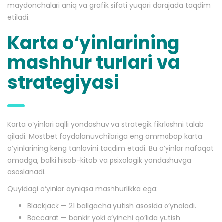
maydonchalari aniq va grafik sifati yuqori darajada taqdim
etiladi.
Karta o‘yinlarining
mashhur turlari va
strategiyasi
Karta o‘yinlari aqlli yondashuv va strategik fikrlashni talab
qiladi. Mostbet foydalanuvchilariga eng ommabop karta
o‘yinlarining keng tanlovini taqdim etadi. Bu o‘yinlar nafaqat
omadga, balki hisob-kitob va psixologik yondashuvga
asoslanadi.
Quyidagi o‘yinlar ayniqsa mashhurlikka ega:
Blackjack — 21 ballgacha yutish asosida o‘ynaladi.
Baccarat — bankir yoki o‘yinchi qo‘lida yutish