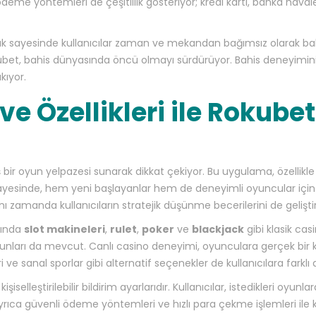
ödeme yöntemleri de çeşitlilik gösteriyor; kredi kartı, banka hav
lık sayesinde kullanıcılar zaman ve mekandan bağımsız olarak bahi
Rokubet, bahis dünyasında öncü olmayı sürdürüyor. Bahis deneyimini
kıyor.
ve Özellikleri ile Rokub
iş bir oyun yelpazesi sunarak dikkat çekiyor. Bu uygulama, özellikl
 sayesinde, hem yeni başlayanlar hem de deneyimli oyuncular için 
 zamanda kullanıcıların stratejik düşünme becerilerini de gelişti
sında
slot makineleri
,
rulet
,
poker
ve
blackjack
gibi klasik cas
oyunları da mevcut. Canlı casino deneyimi, oyunculara gerçek b
 ve sanal sporlar gibi alternatif seçenekler de kullanıcılara farklı
şiselleştirilebilir bildirim ayarlarıdır. Kullanıcılar, istedikleri oyu
ayrıca güvenli ödeme yöntemleri ve hızlı para çekme işlemleri ile