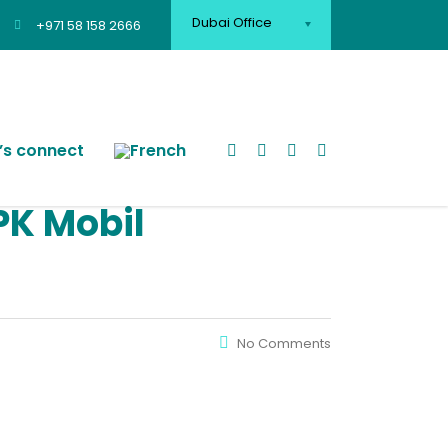
Dubai Office
+971 58 158 2666
’s connect
PK Mobil
No Comments