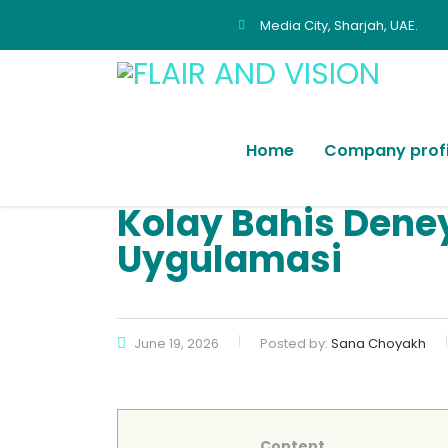
Media City, Sharjah, UAE.
Home
Company profi
Kolay Bahis Deney
Uygulamasi
June 19, 2026
Posted by:
Sana Choyakh
Content