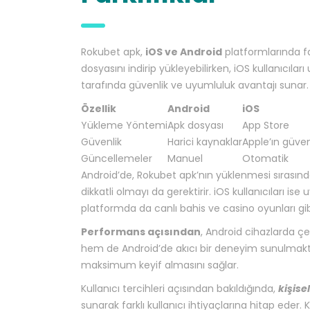
Rokubet apk,
iOS ve Android
platformlarında far
dosyasını indirip yükleyebilirken, iOS kullanıcıla
tarafında güvenlik ve uyumluluk avantajı sunar
Özellik
Android
iOS
Yükleme Yöntemi
Apk dosyası
App Store
Güvenlik
Harici kaynaklar
Apple’ın güven
Güncellemeler
Manuel
Otomatik
Android’de, Rokubet apk’nın yüklenmesi sırasında
dikkatli olmayı da gerektirir. iOS kullanıcıları 
platformda da canlı bahis ve casino oyunları gib
Performans açısından
, Android cihazlarda çe
hem de Android’de akıcı bir deneyim sunulmaktadı
maksimum keyif almasını sağlar.
Kullanıcı tercihleri açısından bakıldığında,
kişise
sunarak farklı kullanıcı ihtiyaçlarına hitap eder.