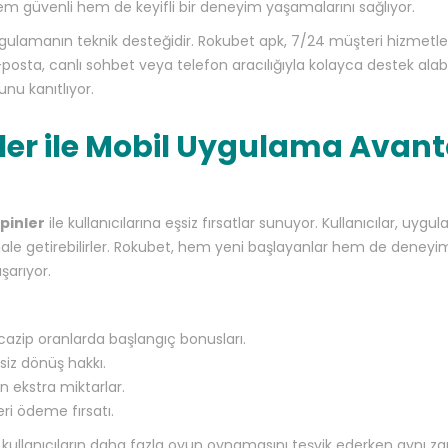
 hem güvenli hem de keyifli bir deneyim yaşamalarını sağlıyor.
 uygulamanın teknik desteğidir. Rokubet apk, 7/24 müşteri hizmetl
; e-posta, canlı sohbet veya telefon aracılığıyla kolayca destek ala
nu kanıtlıyor.
nler ile Mobil Uygulama Avant
pinler
ile kullanıcılarına eşsiz fırsatlar sunuyor. Kullanıcılar, uy
ale getirebilirler. Rokubet, hem yeni başlayanlar hem de deneyiml
şarıyor.
n cazip oranlarda başlangıç bonusları.
tsiz dönüş hakkı.
n ekstra miktarlar.
eri ödeme fırsatı.
 kullanıcıların daha fazla oyun oynamasını teşvik ederken aynı z