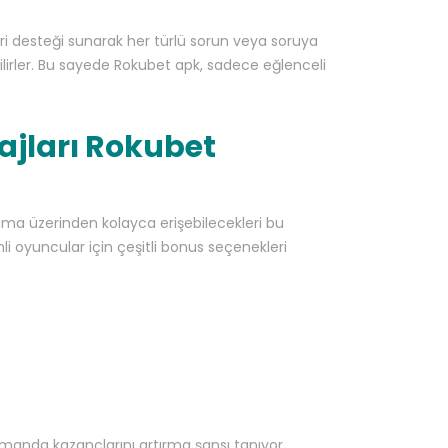
eri desteği sunarak her türlü sorun veya soruya
bilirler. Bu sayede Rokubet apk, sadece eğlenceli
ajları Rokubet
gulama üzerinden kolayca erişebilecekleri bu
i oyuncular için çeşitli bonus seçenekleri
amanda kazançlarını artırma şansı tanıyor.