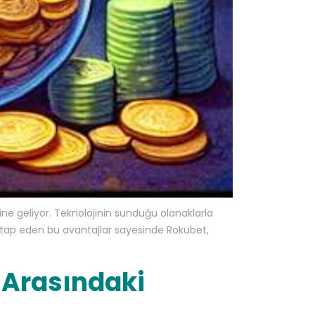
ne geliyor. Teknolojinin sunduğu olanaklarla
 hitap eden bu avantajlar sayesinde Rokubet,
 Arasındaki