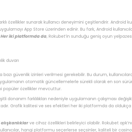
klı özellikler sunarak kullanıcı deneyimini çeşitlendirir. Android 
rı uygulamayı App Store üzerinden edinir. Bu fark, Android kullanıcı
.
Her iki platformda da
, Rokubet’in sunduğu geniş oyun yelpazesi
lik duvarı
 bazı güvenlik izinleri verilmesi gerekebilir. Bu durum, kullanıcı
ise uygulamanın otomatik güncellemelerle sürekli olarak en son sürü
i popüler özellikler mevcuttur.
şitli donanım farklılıkları nedeniyle uygulamanın çalışması değişik
r. Grafik kalitesi ve ses efektleri her iki platformda da oldukça
l alışkanlıklar
ve cihaz özellikleri belirleyici olabilir. Rokubet apk
 Kullanıcılar, hangi platformu seçerlerse seçsinler, kaliteli bir cas