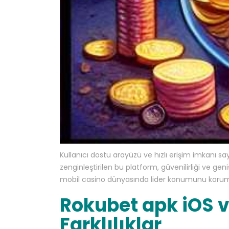
Kullanıcı dostu arayüzü ve hızlı erişim imkanı 
zenginleştirilen bu platform, güvenilirliği ve g
mobil casino dünyasında lider konumunu koru
Rokubet apk iOS 
Farklılıklar