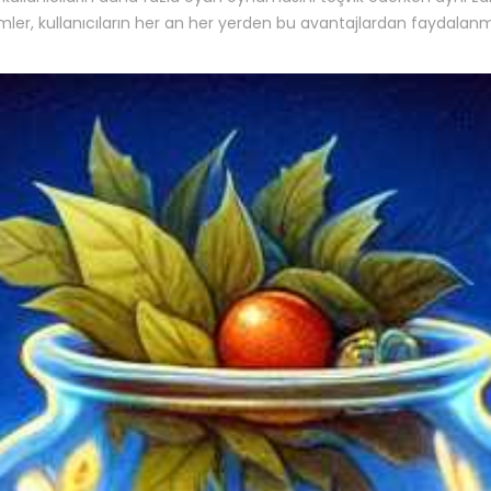
ler, kullanıcıların her an her yerden bu avantajlardan faydalanma