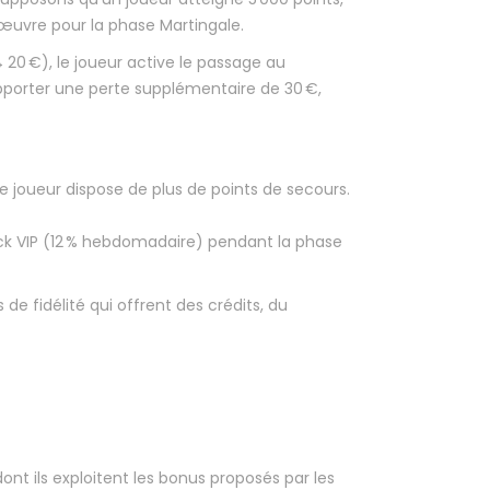
nœuvre pour la phase Martingale.
→ 20 €), le joueur active le passage au
upporter une perte supplémentaire de 30 €,
r le joueur dispose de plus de points de secours.
back VIP (12 % hebdomadaire) pendant la phase
 fidélité qui offrent des crédits, du
nt ils exploitent les bonus proposés par les