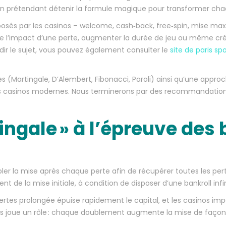
n prétendant détenir la formule magique pour transformer chaq
oposés par les casinos – welcome, cash‑back, free‑spin, mise 
re l’impact d’une perte, augmenter la durée de jeu ou même créer
ir le sujet, vous pouvez également consulter le
site de paris spo
 (Martingale, D’Alembert, Fibonacci, Paroli) ainsi qu’une approc
les casinos modernes. Nous terminerons par des recommandations 
ingale » à l’épreuve des
bler la mise après chaque perte afin de récupérer toutes les per
ent de la mise initiale, à condition de disposer d’une bankroll infi
pertes prolongée épuise rapidement le capital, et les casinos i
mps joue un rôle : chaque doublement augmente la mise de façon e