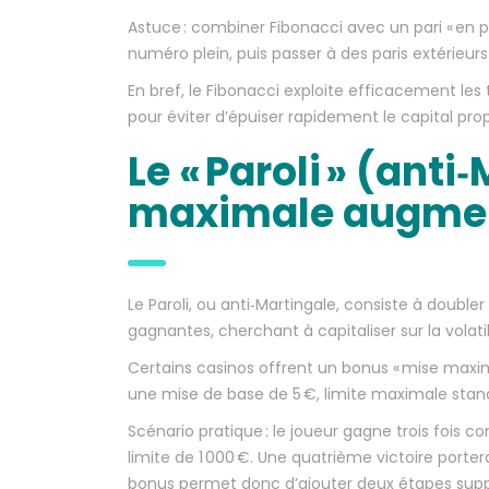
Astuce : combiner Fibonacci avec un pari « en p
numéro plein, puis passer à des paris extérieurs 
En bref, le Fibonacci exploite efficacement les t
pour éviter d’épuiser rapidement le capital prop
Le « Paroli » (ant
maximale augme
Le Paroli, ou anti‑Martingale, consiste à doubl
gagnantes, cherchant à capitaliser sur la volatil
Certains casinos offrent un bonus « mise maxim
une mise de base de 5 €, limite maximale standa
Scénario pratique : le joueur gagne trois fois c
limite de 1 000 €. Une quatrième victoire porter
bonus permet donc d’ajouter deux étapes supplé