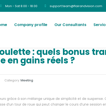
Mon - Sat 8.00 - 18.00
support.team@flairandvision.com
ome
Company profile
Our Consultants
Servic
oulette : quels bonus tr
e en gains réels ?
Category:
Meeting
ueurs grâce à son mélange unique de simplicité et de suspense. Ch
omesse d’un tour de roue qui peut changer le cours d’une session