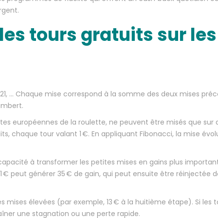
rgent.
 les tours gratuits sur le
 5, 8, 13, 21, … Chaque mise correspond à la somme des deux mises 
embert.
iantes européennes de la roulette, ne peuvent être misés que sur 
 chaque tour valant 1 €. En appliquant Fibonacci, la mise évolue ain
apacité à transformer les petites mises en gains plus importants
1 € peut générer 35 € de gain, qui peut ensuite être réinjectée
mises élevées (par exemple, 13 € à la huitième étape). Si les t
raîner une stagnation ou une perte rapide.