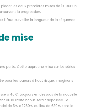
, placer les deux premières mises de 1 € sur un
conservant la progression.
is il faut surveiller la longueur de la séquence
 de mise
 une perte. Cette approche mise sur les séries
e pour les joueurs à haut risque. Imaginons
passe à 40 €, toujours en dessous de la nouvelle
ment où la limite bonus serait dépassée. Le
l de 5 € à 1 260 € au lieu de 630 € sans le