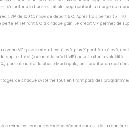
ient s’ajouter à la bankroll initiale, augmentant la marge de ma
rédit VIP de 100 €, mise de départ 5 €. Après trois pertes (5 → 10 
 perte et retirant 5 € à chaque gain. Le crédit VIP permet de s
u niveau VIP : plus le statut est élevé, plus X peut être élevé, ca
du capital total (incluant le crédit VIP) pour limiter la volatilité.
0 %) pour alimenter la phase Martingale, puis profiter du cash‑
tages de chaque système tout en tirant parti des programmes de
les miracles ; leur performance dépend surtout de la manière do