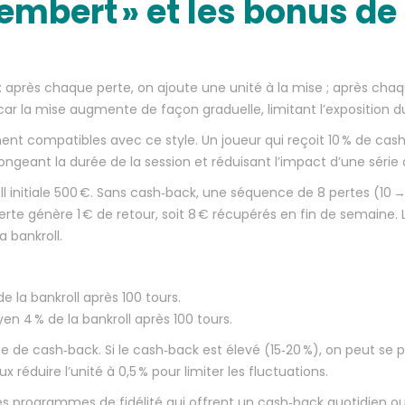
lembert » et les bonus d
 : après chaque perte, on ajoute une unité à la mise ; après cha
ar la mise augmente de façon graduelle, limitant l’exposition du
nt compatibles avec ce style. Un joueur qui reçoit 10 % de ca
longeant la durée de la session et réduisant l’impact d’une série 
l initiale 500 €. Sans cash‑back, une séquence de 8 pertes (10 → 
rte génère 1 € de retour, soit 8 € récupérés en fin de semaine.
a bankroll.
 la bankroll après 100 tours.
en 4 % de la bankroll après 100 tours.
de cash‑back. Si le cash‑back est élevé (15‑20 %), on peut se pe
 réduire l’unité à 0,5 % pour limiter les fluctuations.
les programmes de fidélité qui offrent un cash‑back quotidien o