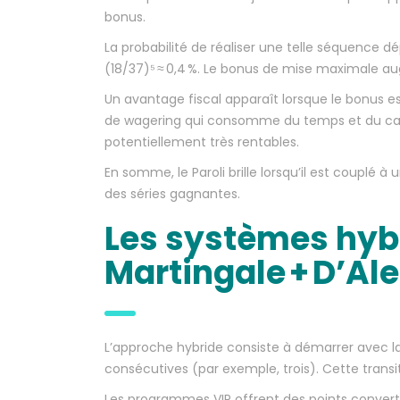
bonus.
La probabilité de réaliser une telle séquence d
(18/37)⁵ ≈ 0,4 %. Le bonus de mise maximale au
Un avantage fiscal apparaît lorsque le bonus e
de wagering qui consomme du temps et du capita
potentiellement très rentables.
En somme, le Paroli brille lorsqu’il est couplé 
des séries gagnantes.
Les systèmes hyb
Martingale + D’Al
L’approche hybride consiste à démarrer avec la
consécutives (par exemple, trois). Cette transi
Les programmes VIP offrent des points converti