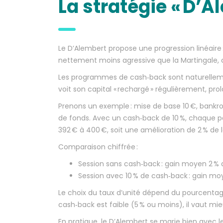
La stratégie « D’A
Le D’Alembert propose une progression linéaire
nettement moins agressive que la Martingale, c
Les programmes de cash‑back sont naturelleme
voit son capital « rechargé » régulièrement, pro
Prenons un exemple : mise de base 10 €, bankrol
de fonds. Avec un cash‑back de 10 %, chaque pe
392 € à 400 €, soit une amélioration de 2 % de l
Comparaison chiffrée :
Session sans cash‑back : gain moyen 2 % de
Session avec 10 % de cash‑back : gain moy
Le choix du taux d’unité dépend du pourcentage 
cash‑back est faible (5 % ou moins), il vaut mieux
En pratique, le D’Alembert se marie bien avec 