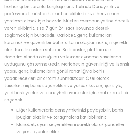
herhangi bir sorunla karşılaşmanız halinde Deneyimli ve
profesyonel müşteri hizmetleri ekibimiz size her zaman
yardımcı olmak için hazırdır. Müşteri memnuniyetine öncelik
veren ekibimiz, size 7 gün 24 saat boyunca destek
sağlamak için buradadır. Mariobet, genç kullanıcıları
korumak ve güvenli bir bahis ortamı oluşturmak için gerekli
olan tüm lisanslara sahiptir. Bu lisanslar, platformun
denetim altında olduğunu ve kumar oynama yasalarına
uyduğunu göstermektedir. Mariobet’in güvenilirliği ve lisanslı
yapısı, genç kullanıcıların gönül rahatlığıyla bahis
yapabilecekleri bir ortam sunmaktadır. Özel olarak
tasarlanmış bahis seçenekleri ve yüksek kazanç şansıyla,
yeni başlayanlar ve deneyimli oyuncular için mükemmel bir
seçenek.
Diğer kullanıcılarla deneyimlerinizi paylaşabilir, bahis
ipuçları alabilir ve tartışmalara katılabilirsiniz.
Mariobet, oyun seçeneklerini sürekli olarak günceller
ve yeni oyunlar ekler.