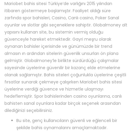
Mariobet bahis sitesi Türkiye’de varlığını 2015 yılından
itibaren göstermeye başlamıştır. Faaliyet aldığı süre
zarfında spor bahisleri, Casino, Canlı casino, Poker Sanal
oyunlar ve slotlar gibi seçeneklere sahiptir. Globalmoney alt
yapısını kullanan site, bu sistemin vermiş olduğu
güvenceyle hareket etmektedir. Gayri meşru olarak
oynanan bahisler içerisinde ve günümüzde bir trend
almasın ın ardından sitelerin güvenlik unsurları ön plana
gelmiştir. Globalmoney’le birlikte sürdürdüğü çalışmalar
sayesinde üyelerine güvenilir bir kazanç elde etmelerine
olanak sağlamıştır. Bahis siteleri çoğunlukla üyelerine çeşitli
fırsatlar sunarak çekmeye çalışırken Mariobet bahis sitesi
üyelerine verdiği güvence ve hizmetle ulaşmayı
hedeflemiştir. Spor bahislerinden casino oyunlarına, canlı
bahisten sanal oyunlara kadar birçok seçenek arasından
dilediğinizi seçebilirsiniz.
Bu site, genç kullanıcıların güvenli ve eğlenceli bir
şekilde bahis oynamalarını amaçlamaktadır.