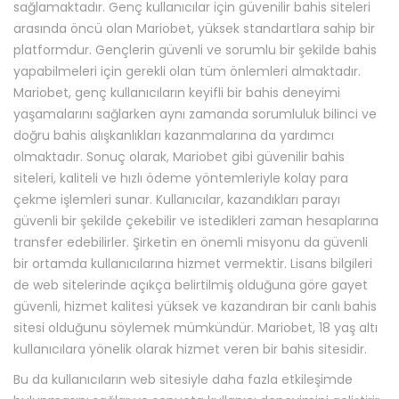
sağlamaktadır. Genç kullanıcılar için güvenilir bahis siteleri
arasında öncü olan Mariobet, yüksek standartlara sahip bir
platformdur. Gençlerin güvenli ve sorumlu bir şekilde bahis
yapabilmeleri için gerekli olan tüm önlemleri almaktadır.
Mariobet, genç kullanıcıların keyifli bir bahis deneyimi
yaşamalarını sağlarken aynı zamanda sorumluluk bilinci ve
doğru bahis alışkanlıkları kazanmalarına da yardımcı
olmaktadır. Sonuç olarak, Mariobet gibi güvenilir bahis
siteleri, kaliteli ve hızlı ödeme yöntemleriyle kolay para
çekme işlemleri sunar. Kullanıcılar, kazandıkları parayı
güvenli bir şekilde çekebilir ve istedikleri zaman hesaplarına
transfer edebilirler. Şirketin en önemli misyonu da güvenli
bir ortamda kullanıcılarına hizmet vermektir. Lisans bilgileri
de web sitelerinde açıkça belirtilmiş olduğuna göre gayet
güvenli, hizmet kalitesi yüksek ve kazandıran bir canlı bahis
sitesi olduğunu söylemek mümkündür. Mariobet, 18 yaş altı
kullanıcılara yönelik olarak hizmet veren bir bahis sitesidir.
Bu da kullanıcıların web sitesiyle daha fazla etkileşimde