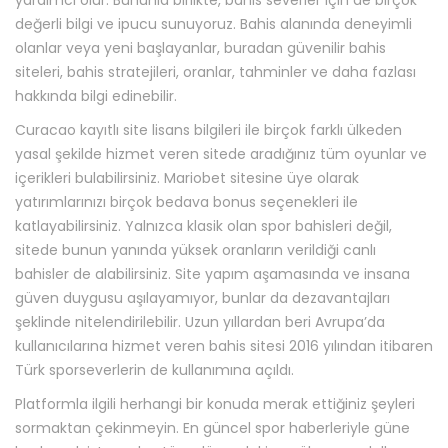
değerli bilgi ve ipucu sunuyoruz. Bahis alanında deneyimli
olanlar veya yeni başlayanlar, buradan güvenilir bahis
siteleri, bahis stratejileri, oranlar, tahminler ve daha fazlası
hakkında bilgi edinebilir.
Curacao kayıtlı site lisans bilgileri ile birçok farklı ülkeden
yasal şekilde hizmet veren sitede aradığınız tüm oyunlar ve
içerikleri bulabilirsiniz. Mariobet sitesine üye olarak
yatırımlarınızı birçok bedava bonus seçenekleri ile
katlayabilirsiniz. Yalnızca klasik olan spor bahisleri değil,
sitede bunun yanında yüksek oranların verildiği canlı
bahisler de alabilirsiniz. Site yapım aşamasında ve insana
güven duygusu aşılayamıyor, bunlar da dezavantajları
şeklinde nitelendirilebilir. Uzun yıllardan beri Avrupa’da
kullanıcılarına hizmet veren bahis sitesi 2016 yılından itibaren
Türk sporseverlerin de kullanımına açıldı.
Platformla ilgili herhangi bir konuda merak ettiğiniz şeyleri
sormaktan çekinmeyin. En güncel spor haberleriyle güne