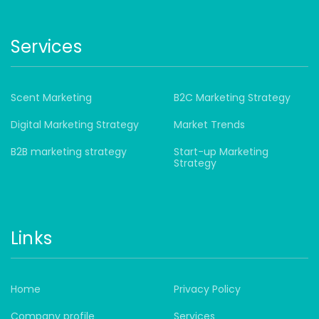
Services
Scent Marketing
B2C Marketing Strategy
Digital Marketing Strategy
Market Trends
B2B marketing strategy
Start-up Marketing
Strategy
Links
Home
Privacy Policy
Company profile
Services