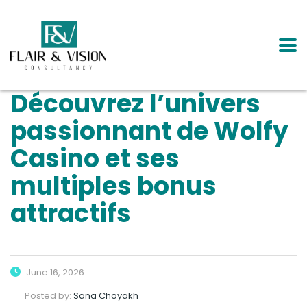
Découvrez l’univers
passionnant de Wolfy
Casino et ses
multiples bonus
attractifs
June 16, 2026
Posted by:
Sana Choyakh