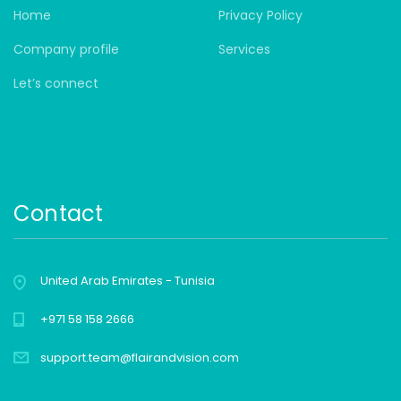
Home
Privacy Policy
Company profile
Services
Let’s connect
Contact
United Arab Emirates - Tunisia
+971 58 158 2666
support.team@flairandvision.com