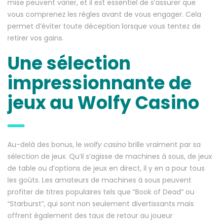
mise peuvent varier, et il est essentiel de s’assurer que
vous comprenez les règles avant de vous engager. Cela
permet d’éviter toute déception lorsque vous tentez de
retirer vos gains.
Une sélection
impressionnante de
jeux au Wolfy Casino
Au-delà des bonus, le
wolfy casino
brille vraiment par sa
sélection de jeux. Qu’il s’agisse de machines à sous, de jeux
de table ou d’options de jeux en direct, il y en a pour tous
les goûts. Les amateurs de machines à sous peuvent
profiter de titres populaires tels que “Book of Dead” ou
“Starburst”, qui sont non seulement divertissants mais
offrent également des taux de retour au joueur