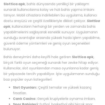
Slottica apk
, bahis dünyasında yenilikçi bir yaklaşım
sunarak kullanıcılarına kolay ve hızlı bahis yapma imkanı
tanıyor. Mobil cihazlara indirilebilen bu uygulama, kullanıcı
dostu arayüzü ve çeşitli özellikleriyle dikkat çekiyor.
Slottica
apk
, kullanıcıların herhangi bir yerden ve zamanda bahis
yapabilmelerini sağlayarak esneklik sunuyor. Uygulamanın
sunduğu avantajlar arasında yüksek hızda işlem yapabilme,
güvenli ödeme yöntemleri ve geniş oyun seçenekleri
bulunuyor.
Bahis deneyimini daha keyifli hale getiren
Slottica apk
,
birçok farklı oyun seçeneği sunarak her zevke hitap ediyor.
Kullanıcılar, slot oyunlarından masa oyunlarına kadar geniş
bir yelpazede tercih yapabiliyor. İşte uygulamanın sunduğu
bazı popüler oyun kategorileri:
Slot Oyunları:
Çeşitli temalar ve yüksek kazanç
fırsatları.
Canlı Casino:
Gerçek krupiyelerle oynama imkanı.
Spor Bahisleri:
Futbol, basketbol gibi birçok spor