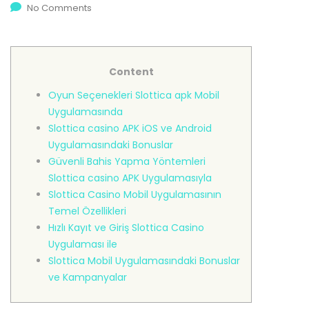
No Comments
Content
Oyun Seçenekleri Slottica apk Mobil
Uygulamasında
Slottica casino APK iOS ve Android
Uygulamasındaki Bonuslar
Güvenli Bahis Yapma Yöntemleri
Slottica casino APK Uygulamasıyla
Slottica Casino Mobil Uygulamasının
Temel Özellikleri
Hızlı Kayıt ve Giriş Slottica Casino
Uygulaması ile
Slottica Mobil Uygulamasındaki Bonuslar
ve Kampanyalar