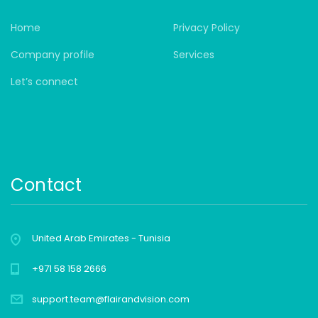
Home
Privacy Policy
Company profile
Services
Let’s connect
Contact
United Arab Emirates - Tunisia
+971 58 158 2666
support.team@flairandvision.com