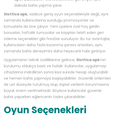
dalında bahis yapma şansı.
Slottica apk
, sadece geniş oyun seçenekleriyle değil, aynı
zamanda kullanıcılarına sunduğu promosyonlar ve
bonuslarla da öne çıkıyor. Yeni üyelere özel hoş geldin
bonusları, haftalık turnuvalar ve kayıpları telafi eden geri
ödeme seçenekleri gibi fırsatlar sunuluyor. Bu tür avantajlar,
kullanıcıların daha fazla kazanma şansını artırırken, aynı
zamanda bahis deneyimini daha heyecanlı hale getiriyor.
Uygulamanın teknik özelliklerine gelince,
Slottica apk
‘nın
kurulumu oldukça basit ve hızlıdır. Kullanıcılar, uygulamayı
cihazlarına indirdikten sonra kısa sürede hesap oluşturabilir
ve hemen bahis yapmaya başlayabilirler. Güvenlik önlemleri
de üst düzeyde tutulmuş olup, kişisel verilerin korunmasına
büyük önem verilmektedir. Böylece kullanıcılar güvenle
bahis yaparken eğlencenin tadını çıkarabilirler.
Oyun Seçenekleri