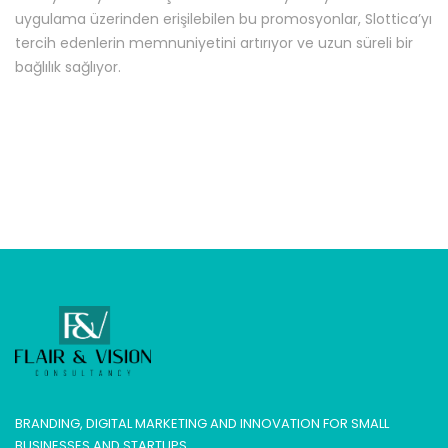
uygulama üzerinden erişilebilen bu promosyonlar, Slottica’yı
tercih edenlerin memnuniyetini artırıyor ve uzun süreli bir
bağlılık sağlıyor.
BRANDING, DIGITAL MARKETING AND INNOVATION FOR SMALL
BUSINESSES AND STARTUPS