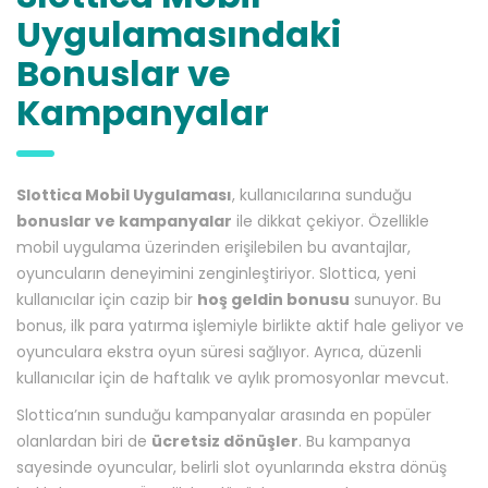
Uygulamasındaki
Bonuslar ve
Kampanyalar
Slottica Mobil Uygulaması
, kullanıcılarına sunduğu
bonuslar ve kampanyalar
ile dikkat çekiyor. Özellikle
mobil uygulama üzerinden erişilebilen bu avantajlar,
oyuncuların deneyimini zenginleştiriyor. Slottica, yeni
kullanıcılar için cazip bir
hoş geldin bonusu
sunuyor. Bu
bonus, ilk para yatırma işlemiyle birlikte aktif hale geliyor ve
oyunculara ekstra oyun süresi sağlıyor. Ayrıca, düzenli
kullanıcılar için de haftalık ve aylık promosyonlar mevcut.
Slottica’nın sunduğu kampanyalar arasında en popüler
olanlardan biri de
ücretsiz dönüşler
. Bu kampanya
sayesinde oyuncular, belirli slot oyunlarında ekstra dönüş