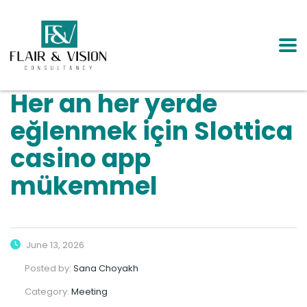
Her an her yerde
eğlenmek için Slottica
casino app
mükemmel
June 13, 2026
Posted by:
Sana Choyakh
Category:
Meeting