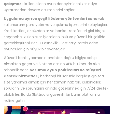
çalışması
, kullanıcıların oyun deneyimlerini kesintiye
uğratmadan devam ettirmelerini sağlar.
Uygulama ayrıca çeşitli ödeme yöntemleri sunarak
kullanıcıların para yatırma ve çekme işlemlerini kolaylaştırır.
Kredi kartları, e-cüzdanlar ve banka transferleri gibi birçok
seçenekle, kullanıcılar işlemlerini hızlı ve güvenli bir şekilde
gerçekleştirebilirler. Bu esneklik, Slottica’yı tercih eden
oyuncular için büyük bir avantajdır.
Güvenli bahis yapmanın anahtarı doğru bilgiye sahip
olmaktan geçer ve Slottica casino APK bu konuda size
rehberlik eder.
Sorumlu oyun politikaları ve müşteri
destek hizmetleri
, herhangi bir sorunla karşılaştığınızda
size yardımcı olmak için her zaman hazırdır. Kullanıcılar,
sorularını ve sorunlarını anında çözebilmek için 7/24 destek
alabilirler. Bu da Slottica’yı güvenilir bir bahis platformu
haline getirir.