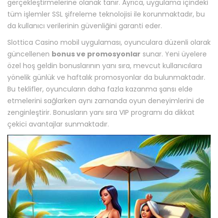
gerçekleştirmelerine olanak tanır. Ayrıca, uygulama içindeki
tüm işlemler SSL şifreleme teknolojisi ile korunmaktadır, bu
da kullanıcı verilerinin güvenliğini garanti eder.
Slottica Casino mobil uygulaması, oyunculara düzenli olarak
güncellenen
bonus ve promosyonlar
sunar. Yeni üyelere
özel hoş geldin bonuslarının yanı sıra, mevcut kullanıcılara
yönelik günlük ve haftalık promosyonlar da bulunmaktadır.
Bu teklifler, oyuncuların daha fazla kazanma şansı elde
etmelerini sağlarken aynı zamanda oyun deneyimlerini de
zenginleştirir. Bonusların yanı sıra VIP programı da dikkat
çekici avantajlar sunmaktadır.