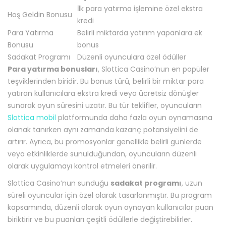
İlk para yatırma işlemine özel ekstra
Hoş Geldin Bonusu
kredi
Para Yatırma
Belirli miktarda yatırım yapanlara ek
Bonusu
bonus
Sadakat Programı
Düzenli oyunculara özel ödüller
Para yatırma bonusları
, Slottica Casino’nun en popüler
teşviklerinden biridir. Bu bonus türü, belirli bir miktar para
yatıran kullanıcılara ekstra kredi veya ücretsiz dönüşler
sunarak oyun süresini uzatır. Bu tür teklifler, oyuncuların
Slottica mobil
platformunda daha fazla oyun oynamasına
olanak tanırken aynı zamanda kazanç potansiyelini de
artırır. Ayrıca, bu promosyonlar genellikle belirli günlerde
veya etkinliklerde sunulduğundan, oyuncuların düzenli
olarak uygulamayı kontrol etmeleri önerilir.
Slottica Casino’nun sunduğu
sadakat programı
, uzun
süreli oyuncular için özel olarak tasarlanmıştır. Bu program
kapsamında, düzenli olarak oyun oynayan kullanıcılar puan
biriktirir ve bu puanları çeşitli ödüllerle değiştirebilirler.