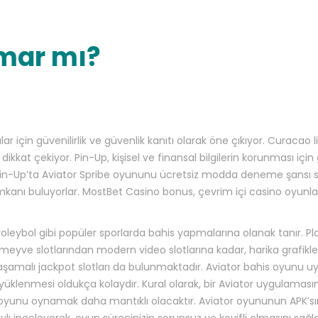
mar mı?
ar için güvenilirlik ve güvenlik kanıtı olarak öne çıkıyor. Curacao 
e dikkat çekiyor. Pin-Up, kişisel ve finansal bilgilerin korunması içi
r. Pin-Up’ta Aviator Spribe oyununu ücretsiz modda deneme şansı 
mkanı buluyorlar. MostBet Casino bonus, çevrim içi casino oyunlar
voleybol gibi popüler sporlarda bahis yapmalarına olanak tanır. Pl
l meyve slotlarından modern video slotlarına kadar, harika grafikler
aşamalı jackpot slotları da bulunmaktadır. Aviator bahis oyunu 
üklenmesi oldukça kolaydır. Kural olarak, bir Aviator uygulamasını 
unu oynamak daha mantıklı olacaktır. Aviator oyununun APK’sın