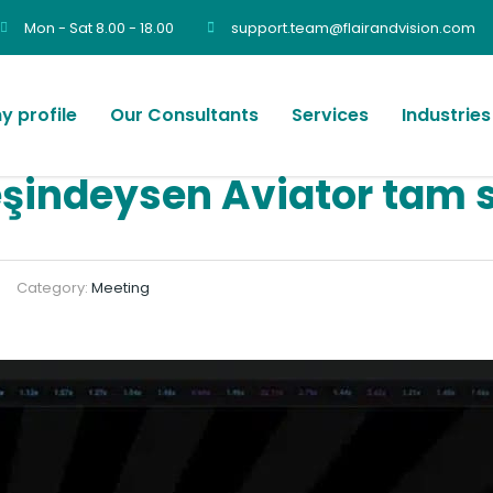
Mon - Sat 8.00 - 18.00
support.team@flairandvision.com
 profile
Our Consultants
Services
Industries
eşindeysen Aviator tam 
Category:
Meeting