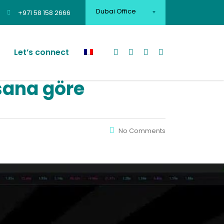
Dubai Office
+971 58 158 2666
Let’s connect
sana göre
No Comments