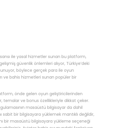
lisansı ile yasal hizmetler sunan bu platform,
n gelişmiş güvenlik önlemleri alıyor, Türkiye’deki
sunuyor, böylece gerçek para ile oyun
ı ve bahis hizmetleri sunan popüler bir
atform, önde gelen oyun geliştiricilerinden
, temalar ve bonus özellikleriyle dikkat çeker.
uygulamasının masaüstü bilgisayar da dahil
sabit bir bilgisayara yüklemek mantıklı değildir,
ı bir masaüstü bilgisayara yükleme seçeneği