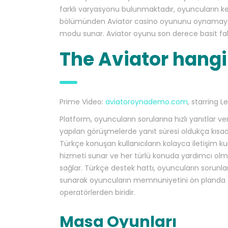
farklı varyasyonu bulunmaktadır, oyuncuların ke
bölümünden Aviator casino oyununu oynamaya e
modu sunar. Aviator oyunu son derece basit fakat
The Aviator hangi
Prime Video:
aviatoroynademo.com
, starring 
Platform, oyuncuların sorularına hızlı yanıtlar v
yapılan görüşmelerde yanıt süresi oldukça kısadı
Türkçe konuşan kullanıcıların kolayca iletişim ku
hizmeti sunar ve her türlü konuda yardımcı olmay
sağlar. Türkçe destek hattı, oyuncuların sorunla
sunarak oyuncuların memnuniyetini ön planda tu
operatörlerden biridir.
Masa Oyunları