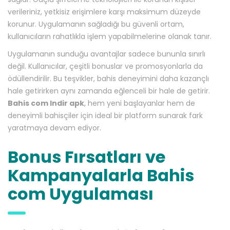
verileriniz, yetkisiz erişimlere karşı maksimum düzeyde
korunur. Uygulamanın sağladığı bu güvenli ortam,
kullanıcıların rahatlıkla işlem yapabilmelerine olanak tanır.
Uygulamanın sunduğu avantajlar sadece bununla sınırlı
değil. Kullanıcılar, çeşitli bonuslar ve promosyonlarla da
ödüllendirilir. Bu teşvikler, bahis deneyimini daha kazançlı
hale getirirken aynı zamanda eğlenceli bir hale de getirir.
Bahis com Indir apk
, hem yeni başlayanlar hem de
deneyimli bahisçiler için ideal bir platform sunarak fark
yaratmaya devam ediyor.
Bonus Fırsatları ve
Kampanyalarla Bahis
com Uygulaması