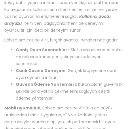
kolay bahis yapma imkanı sunan yenilikçi bir platformdur.
Bu uygulama, kullanıcıların diledikleri her an ve her yerde
casino oyunlarına erişmelerini sağlar.
Kullanıcı dostu
arayüzü
, hem yeni başlayanlar hem de deneyimli
oyuncular için ideal bir deneyim sunar.
Bahisc om casino APK, birçok avantajı beraberinde getirir:
Geniş Oyun Seçenekleri:
Slot makinelerinden poker
masalarına kadar geniş bir yelpazede oyun
seçenekleri.
Canlı Casino Deneyimi:
Gerçek krupiyelerle canlı
oyun oynama imkanı.
Güvenli Ödeme Yöntemleri:
Kullanıcıların güvenli bir
şekilde para yatırıp çekmelerini sağlayan çeşitli
ödeme yöntemleri.
Mobil uyumluluk
, Bahisc om casino APK’nin en büyük
artılarından biridir. Uygulama, iOS ve Android işletim
sistemleriyle uyumlu olup, yüksek performanslı bir oyun
deneyimi sunar. İnternet bağlantınız olduğu sürece,