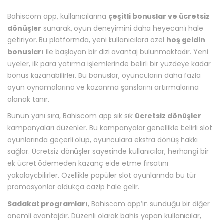
Bahiscom app, kullanıcılarına
çeşitli bonuslar ve ücretsiz
dönüşler
sunarak, oyun deneyimini daha heyecanlı hale
getiriyor. Bu platformda, yeni kullanıcılara özel
hoş geldin
bonusları
ile başlayan bir dizi avantaj bulunmaktadır. Yeni
üyeler, ilk para yatırma işlemlerinde belirli bir yüzdeye kadar
bonus kazanabilirler. Bu bonuslar, oyuncuların daha fazla
oyun oynamalarına ve kazanma şanslarını artırmalarına
olanak tanır.
Bunun yanı sıra, Bahiscom app sık sık
ücretsiz dönüşler
kampanyaları düzenler. Bu kampanyalar genellikle belirli slot
oyunlarında geçerli olup, oyunculara ekstra dönüş hakkı
sağlar. Ücretsiz dönüşler sayesinde kullanıcılar, herhangi bir
ek ücret ödemeden kazanç elde etme fırsatını
yakalayabilirler. Özellikle popüler slot oyunlarında bu tür
promosyonlar oldukça cazip hale gelir.
Sadakat programları
, Bahiscom app’in sunduğu bir diğer
önemli avantajdır. Düzenli olarak bahis yapan kullanıcılar,