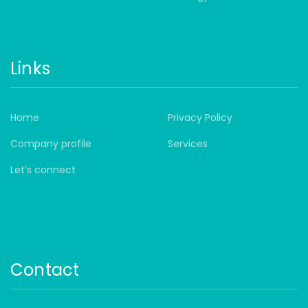
Links
Home
Privacy Policy
Company profile
Services
Let’s connect
Contact