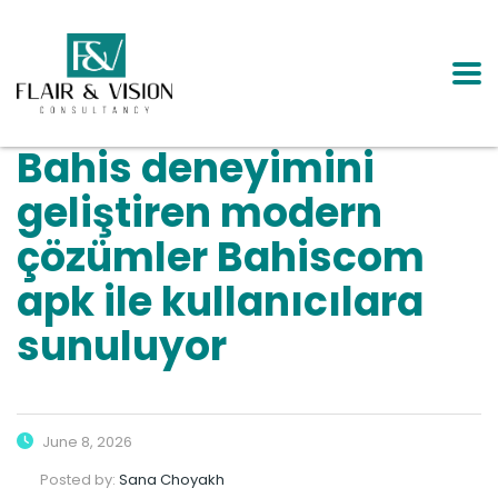
Bahis deneyimini
geliştiren modern
çözümler Bahiscom
apk ile kullanıcılara
sunuluyor
June 8, 2026
Posted by:
Sana Choyakh