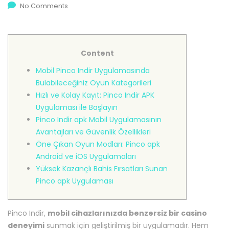
No Comments
Content
Mobil Pinco Indir Uygulamasında
Bulabileceğiniz Oyun Kategorileri
Hızlı ve Kolay Kayıt: Pinco Indir APK
Uygulaması ile Başlayın
Pinco Indir apk Mobil Uygulamasının
Avantajları ve Güvenlik Özellikleri
Öne Çıkan Oyun Modları: Pinco apk
Android ve iOS Uygulamaları
Yüksek Kazançlı Bahis Fırsatları Sunan
Pinco apk Uygulaması
Pinco Indir,
mobil cihazlarınızda benzersiz bir casino
deneyimi
sunmak için geliştirilmiş bir uygulamadır. Hem