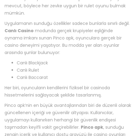
mevcut, böylece her zevke uygun bir rulet oyunu bulmak
mümkün.
Uygulamanın sunduğu özellikler sadece bunlarla sınırlı değil.
Canlı Casino
modunda gerçek krupiyeler eşliğinde
oynama imkanı sunan Pinco apk, oyunculara gerçek bir
casino deneyimi yaşatıyor. Bu modda yer alan oyunlar
arasında şunlar bulunuyor:
Canlı Blackjack
Canlı Rulet
Canlı Baccarat
Her biri, oyuncuların kendilerini fiziksel bir casinoda
hissetmelerini sağlayacak şekilde tasarlanmış.
Pinco apk’nin en büyük avantajlarından biri de düzenli olarak
güncellenen içeriği ve güvenilir altyapısı. Kullanıcılar,
uygulamayı kullanırken herhangi bir güvenlik endişesi
taşımadan keyifli vakit geçirebilirler.
Pinco apk
, sunduğu
zengin içerik ve kullanıcı dostu arayüzü ile casino oyunları