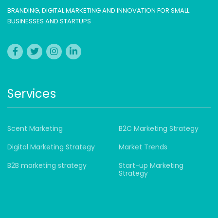
BRANDING, DIGITAL MARKETING AND INNOVATION FOR SMALL
BUSINESSES AND STARTUPS
Services
Scent Marketing
B2C Marketing Strategy
Digital Marketing Strategy
Market Trends
B2B marketing strategy
Start-up Marketing
Strategy