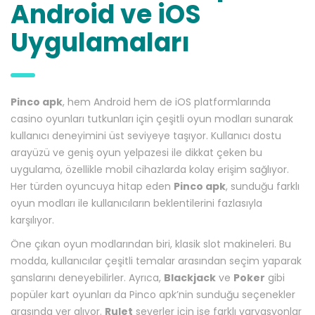
Android ve iOS
Uygulamaları
Pinco apk
, hem Android hem de iOS platformlarında
casino oyunları tutkunları için çeşitli oyun modları sunarak
kullanıcı deneyimini üst seviyeye taşıyor. Kullanıcı dostu
arayüzü ve geniş oyun yelpazesi ile dikkat çeken bu
uygulama, özellikle mobil cihazlarda kolay erişim sağlıyor.
Her türden oyuncuya hitap eden
Pinco apk
, sunduğu farklı
oyun modları ile kullanıcıların beklentilerini fazlasıyla
karşılıyor.
Öne çıkan oyun modlarından biri, klasik slot makineleri. Bu
modda, kullanıcılar çeşitli temalar arasından seçim yaparak
şanslarını deneyebilirler. Ayrıca,
Blackjack
ve
Poker
gibi
popüler kart oyunları da Pinco apk’nin sunduğu seçenekler
arasında yer alıyor.
Rulet
severler için ise farklı varyasyonlar