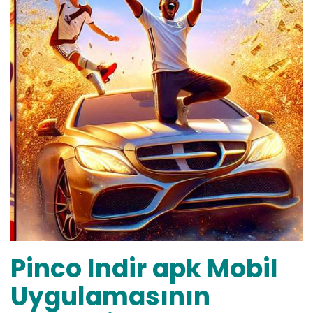
Pinco Indir apk Mobil
Uygulamasının