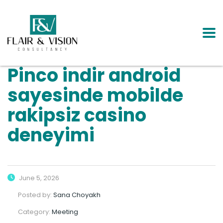
Pinco indir android
sayesinde mobilde
rakipsiz casino
deneyimi
June 5, 2026
Posted by:
Sana Choyakh
Category:
Meeting