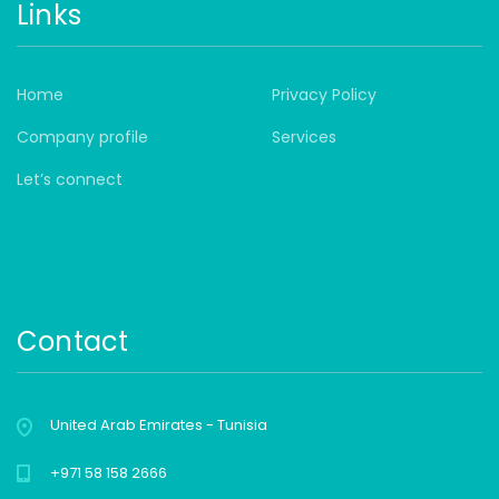
Links
Home
Privacy Policy
Company profile
Services
Let’s connect
Contact
United Arab Emirates - Tunisia
+971 58 158 2666