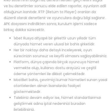
ve bu denetimler sonucu elde edilen raporlar, oyunların adil
olduğunun kanıtıdır. RTP (Return to Player) oranları da
düzenli olarak denetlenir ve oyunculara doğru bilgi sağlanır.
APK dosyasını indirdikten sonra, kurulum işlemi sadece
birkaç dakika sürecektir.
1xbet Rusya altyapılı bir şirkettir uzun yılladır tüm
dünyada hizmet veren ulusal bir bahis şirketidir.
Her bir noktayı daha detaylı inceleyerek, oyun
sürecinizin sorunsuz ve keyifli olmasını sağlayabilirsiniz.
Platform, dünya çapında birçok oyuncuya hizmet
vermekte olup, kullanıcı dostu arayüzü ve çeşitli
ödeme yöntemleri ile dikkat çekmektedir.
MostBet bahis, çevrimiçi kumar hizmetleri sunan yasal
otoritelerden alınan lisanslarda faaliyet
göstermektedir.
Talebiniz devam ediyor ise, hizmet standartlarımızı
geliştirmek adına iptal nedeninizi buradan
iletebilirsiniz.