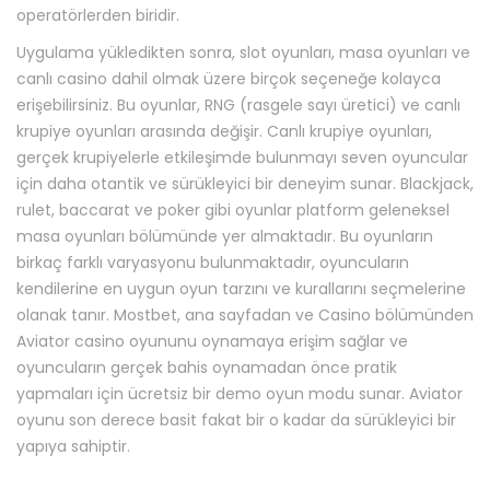
operatörlerden biridir.
Uygulama yükledikten sonra, slot oyunları, masa oyunları ve
canlı casino dahil olmak üzere birçok seçeneğe kolayca
erişebilirsiniz. Bu oyunlar, RNG (rasgele sayı üretici) ve canlı
krupiye oyunları arasında değişir. Canlı krupiye oyunları,
gerçek krupiyelerle etkileşimde bulunmayı seven oyuncular
için daha otantik ve sürükleyici bir deneyim sunar. Blackjack,
rulet, baccarat ve poker gibi oyunlar platform geleneksel
masa oyunları bölümünde yer almaktadır. Bu oyunların
birkaç farklı varyasyonu bulunmaktadır, oyuncuların
kendilerine en uygun oyun tarzını ve kurallarını seçmelerine
olanak tanır. Mostbet, ana sayfadan ve Casino bölümünden
Aviator casino oyununu oynamaya erişim sağlar ve
oyuncuların gerçek bahis oynamadan önce pratik
yapmaları için ücretsiz bir demo oyun modu sunar. Aviator
oyunu son derece basit fakat bir o kadar da sürükleyici bir
yapıya sahiptir.