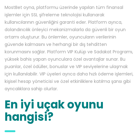
MostBet oyna, platformu üzerinde yapılan tüm finansal
işlemler için SSL şifreleme teknolojisi kullanarak
kullanıcılarının güvenliğini garanti eder. Platform ayrıca,
dolandırıcılık önleyici mekanizmalarla da güvenli bir oyun
ortamı oluşturur. Bu önlemler, oyuncuların verilerinin
güvende kalmasını ve herhangi bir dış tehditten
korunmasını sağlar. Platform VIP Kulüp ve Sadakat Programı,
yüksek bahis yapan oyunculara özel avantajlar sunar. Bu
puanlar, özel ödüller, bonuslar ve VIP seviyelerine ulaşmak
için kullanılabilir. VIP üyeleri ayrıca daha hızlı ödeme işlemleri,
kişisel hesap yöneticisi ve özel etkinliklere katılma şansı gibi
ayrıcalıklara sahip olurlar.
En iyi uçak oyunu
hangisi?