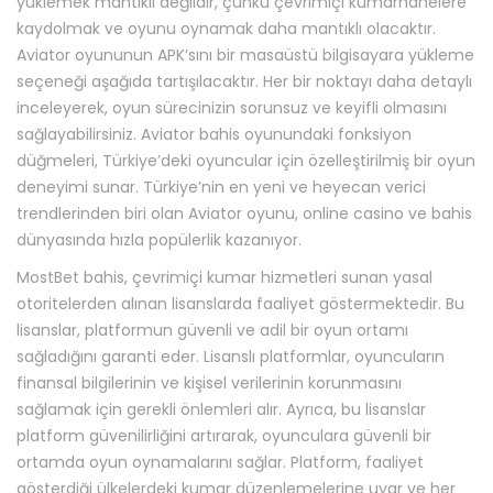
yüklemek mantıklı değildir, çünkü çevrimiçi kumarhanelere
kaydolmak ve oyunu oynamak daha mantıklı olacaktır.
Aviator oyununun APK’sını bir masaüstü bilgisayara yükleme
seçeneği aşağıda tartışılacaktır. Her bir noktayı daha detaylı
inceleyerek, oyun sürecinizin sorunsuz ve keyifli olmasını
sağlayabilirsiniz. Aviator bahis oyunundaki fonksiyon
düğmeleri, Türkiye’deki oyuncular için özelleştirilmiş bir oyun
deneyimi sunar. Türkiye’nin en yeni ve heyecan verici
trendlerinden biri olan Aviator oyunu, online casino ve bahis
dünyasında hızla popülerlik kazanıyor.
MostBet bahis, çevrimiçi kumar hizmetleri sunan yasal
otoritelerden alınan lisanslarda faaliyet göstermektedir. Bu
lisanslar, platformun güvenli ve adil bir oyun ortamı
sağladığını garanti eder. Lisanslı platformlar, oyuncuların
finansal bilgilerinin ve kişisel verilerinin korunmasını
sağlamak için gerekli önlemleri alır. Ayrıca, bu lisanslar
platform güvenilirliğini artırarak, oyunculara güvenli bir
ortamda oyun oynamalarını sağlar. Platform, faaliyet
gösterdiği ülkelerdeki kumar düzenlemelerine uyar ve her