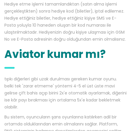
Hediye etme işlemi tamamlandıktan (satın alma işlemi
gerçekleştikten) sonra hediye kod (biletler), iptal edilemez.
Hediye ettiğiniz biletler, hediye ettiğiniz kişiye SMS ve E-
Posta yoluyla 10 haneden oluşan bir kod numarası ile
ulaştırılmaktadır. Hediyenizin doğru kişiye ulaşması için GSM
No ve E-Posta adresinin doğru olduğundan emin olmalısınız.
Aviator kumar mı?
tıpkı diğerleri gibi uzak durulması gereken kumar oyunu.
belki tek 'zarar etmeme' yöntemi 4-5 el üst üste mavi
gelirse çift bahis açıp birini 2x'e otomatik ayarlamak, diğerini
ise kâr payı bırakması için ortalama 5x'e kadar bekletmek
olabilir.
Bu sistem, oyuncuların şans oyunlarına katılırken adil bir
ortamda olduklarından emin olmalarını sağlar. Platform,
RNG sisteminin bağımsız denetimlerden geçmesini sağlar