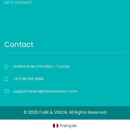
Let’s connect
Contact
United Arab Emirates - Tunisia
+971 58 158 2666
support.team@flairandvision.com
© 2026 FLAIR & VISION. All Rights Reserved
Français