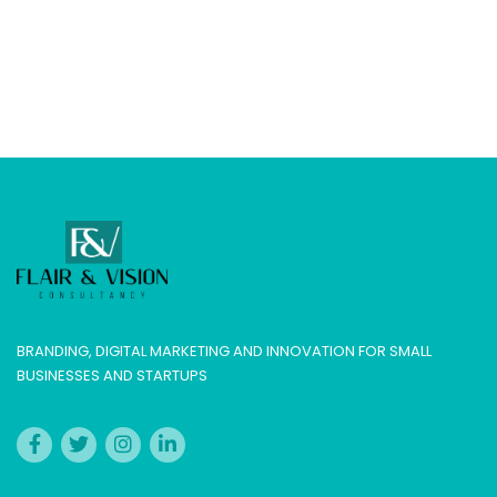
BRANDING, DIGITAL MARKETING AND INNOVATION FOR SMALL
BUSINESSES AND STARTUPS