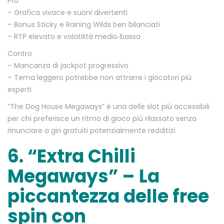
Pro
– Grafica vivace e suoni divertenti
– Bonus Sticky e Raining Wilds ben bilanciati
– RTP elevato e volatilità medio‑bassa
Contro
– Mancanza di jackpot progressivo
– Tema leggero potrebbe non attrarre i giocatori più
esperti
“The Dog House Megaways” è una delle slot più accessibili
per chi preferisce un ritmo di gioco più rilassato senza
rinunciare a giri gratuiti potenzialmente redditizi.
6. “Extra Chilli
Megaways” – La
piccantezza delle free
spin con