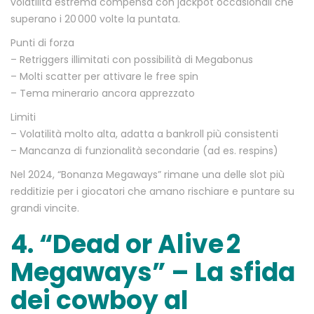
volatilità estrema compensa con jackpot occasionali che
superano i 20 000 volte la puntata.
Punti di forza
– Retriggers illimitati con possibilità di Megabonus
– Molti scatter per attivare le free spin
– Tema minerario ancora apprezzato
Limiti
– Volatilità molto alta, adatta a bankroll più consistenti
– Mancanza di funzionalità secondarie (ad es. respins)
Nel 2024, “Bonanza Megaways” rimane una delle slot più
redditizie per i giocatori che amano rischiare e puntare su
grandi vincite.
4. “Dead or Alive 2
Megaways” – La sfida
dei cowboy al