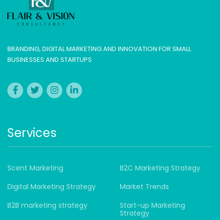
BRANDING, DIGITAL MARKETING AND INNOVATION FOR SMALL
BUSINESSES AND STARTUPS
Services
Scent Marketing
B2C Marketing Strategy
Digital Marketing Strategy
Market Trends
B2B marketing strategy
Start-up Marketing
Strategy