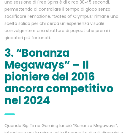
una sessione di Free Spins è di circa 30‑45 secondi,
permettendo di controllare il tempo di gioco senza
sacrificare l’emozione. “Gates of Olympus” rimane una
scelta solida per chi cerca un’esperienza visuale
coinvolgente e una struttura di payout che premi i
giocatori più fortunati.
3. “Bonanza
Megaways” – Il
pioniere del 2016
ancora competitivo
nel 2024
Quando Big Time Gaming lanciò “Bonanza Megaways”,
introdusse per la prima volta il concetto di rulli dinamici a