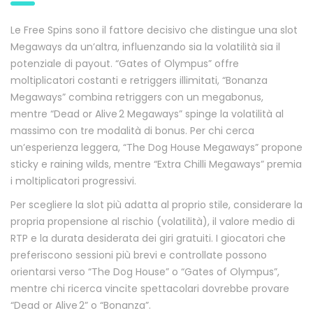
Le Free Spins sono il fattore decisivo che distingue una slot
Megaways da un’altra, influenzando sia la volatilità sia il
potenziale di payout. “Gates of Olympus” offre
moltiplicatori costanti e retriggers illimitati, “Bonanza
Megaways” combina retriggers con un megabonus,
mentre “Dead or Alive 2 Megaways” spinge la volatilità al
massimo con tre modalità di bonus. Per chi cerca
un’esperienza leggera, “The Dog House Megaways” propone
sticky e raining wilds, mentre “Extra Chilli Megaways” premia
i moltiplicatori progressivi.
Per scegliere la slot più adatta al proprio stile, considerare la
propria propensione al rischio (volatilità), il valore medio di
RTP e la durata desiderata dei giri gratuiti. I giocatori che
preferiscono sessioni più brevi e controllate possono
orientarsi verso “The Dog House” o “Gates of Olympus”,
mentre chi ricerca vincite spettacolari dovrebbe provare
“Dead or Alive 2” o “Bonanza”.