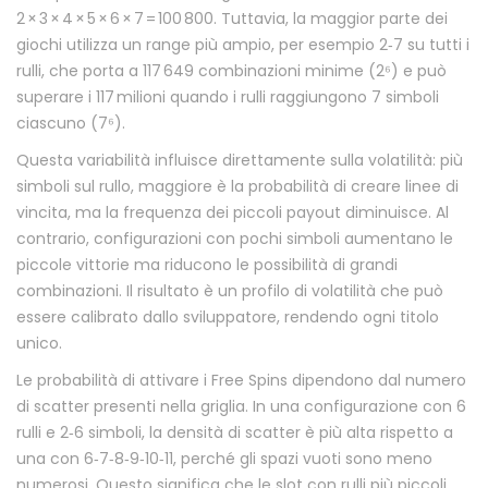
2 × 3 × 4 × 5 × 6 × 7 = 100 800. Tuttavia, la maggior parte dei
giochi utilizza un range più ampio, per esempio 2‑7 su tutti i
rulli, che porta a 117 649 combinazioni minime (2⁶) e può
superare i 117 milioni quando i rulli raggiungono 7 simboli
ciascuno (7⁶).
Questa variabilità influisce direttamente sulla volatilità: più
simboli sul rullo, maggiore è la probabilità di creare linee di
vincita, ma la frequenza dei piccoli payout diminuisce. Al
contrario, configurazioni con pochi simboli aumentano le
piccole vittorie ma riducono le possibilità di grandi
combinazioni. Il risultato è un profilo di volatilità che può
essere calibrato dallo sviluppatore, rendendo ogni titolo
unico.
Le probabilità di attivare i Free Spins dipendono dal numero
di scatter presenti nella griglia. In una configurazione con 6
rulli e 2‑6 simboli, la densità di scatter è più alta rispetto a
una con 6‑7‑8‑9‑10‑11, perché gli spazi vuoti sono meno
numerosi. Questo significa che le slot con rulli più piccoli