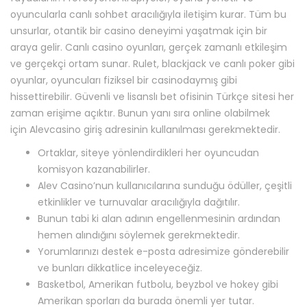
oyuncularla canlı sohbet aracılığıyla iletişim kurar. Tüm bu
unsurlar, otantik bir casino deneyimi yaşatmak için bir
araya gelir. Canlı casino oyunları, gerçek zamanlı etkileşim
ve gerçekçi ortam sunar. Rulet, blackjack ve canlı poker gibi
oyunlar, oyuncuları fiziksel bir casinodaymış gibi
hissettirebilir. Güvenli ve lisanslı bet ofisinin Türkçe sitesi her
zaman erişime açıktır. Bunun yanı sıra online olabilmek
için Alevcasino giriş adresinin kullanılması gerekmektedir.
Ortaklar, siteye yönlendirdikleri her oyuncudan
komisyon kazanabilirler.
Alev Casino’nun kullanıcılarına sunduğu ödüller, çeşitli
etkinlikler ve turnuvalar aracılığıyla dağıtılır.
Bunun tabi ki alan adının engellenmesinin ardından
hemen alındığını söylemek gerekmektedir.
Yorumlarınızı destek e-posta adresimize gönderebilir
ve bunları dikkatlice inceleyeceğiz.
Basketbol, Amerikan futbolu, beyzbol ve hokey gibi
Amerikan sporları da burada önemli yer tutar.