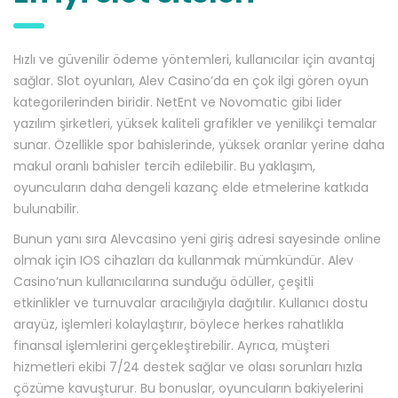
Hızlı ve güvenilir ödeme yöntemleri, kullanıcılar için avantaj
sağlar. Slot oyunları, Alev Casino’da en çok ilgi gören oyun
kategorilerinden biridir. NetEnt ve Novomatic gibi lider
yazılım şirketleri, yüksek kaliteli grafikler ve yenilikçi temalar
sunar. Özellikle spor bahislerinde, yüksek oranlar yerine daha
makul oranlı bahisler tercih edilebilir. Bu yaklaşım,
oyuncuların daha dengeli kazanç elde etmelerine katkıda
bulunabilir.
Bunun yanı sıra Alevcasino yeni giriş adresi sayesinde online
olmak için IOS cihazları da kullanmak mümkündür. Alev
Casino’nun kullanıcılarına sunduğu ödüller, çeşitli
etkinlikler ve turnuvalar aracılığıyla dağıtılır. Kullanıcı dostu
arayüz, işlemleri kolaylaştırır, böylece herkes rahatlıkla
finansal işlemlerini gerçekleştirebilir. Ayrıca, müşteri
hizmetleri ekibi 7/24 destek sağlar ve olası sorunları hızla
çözüme kavuşturur. Bu bonuslar, oyuncuların bakiyelerini