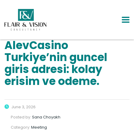
AlevCasino
Turkiye’nin guncel
giris adresi: kolay
erisim ve odeme.
June 3, 2026
Posted by:
Sana Choyakh
Category:
Meeting