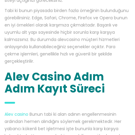
siteyi açtığınızı göreceksiniz.
Tabi ki bunun piyasada birden fazla örneğinin bulunduğunu
görebilirsiniz. Edge, Safari, Chrome, Firefox ve Opera bunun
en iyi örnekleri olarak karşımıza çıkmaktadır. Başarılı ve
uyumlu alt yapı sayesinde hiçbir sorunla karşı karşıya
kalmazsınız. Bu durumda alevcasino müşteri hizmetleri
anlayışında kullanabileceğiniz seçenekler açıktır. Para
çekme işlemleri, genellikle hızlı ve güvenli bir şekilde
gerçekleştirilir.
Alev Casino Adım
Adım Kayıt Süreci
Alev casino
Bunun tabi ki alan adının engellenmesinin
ardından hemen alındığını söylemek gerekmektedir. Her
yabancı kökenli bet işletmesi işte bununla karşı karşıya