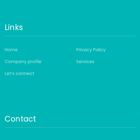
Links
Home
Privacy Policy
Company profile
Services
Let’s connect
Contact