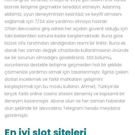
bizimle iletişime geçmekte tereddüt etmeyin. Adanmış
ekibimiz, oyun deneyiminizin kesintisiz ve keyifli olmasını
sağlamak için 7/24 size yardımcı olmaya hazırdır.
Ofisin Alevcasino giriş adresi her açıdan güvenli olduğu için
tabi beklentileri sonuna kadar karşılamaktadır. Buna göre
bizzat ofis tarafından alındığından resmi bir linktir. Buna ek
olarak her zaman değişik cihazlarda kullanılmasının önünde
ise bir sorunun olmadığını görebilirsiniz. SSS bölümü,
sorunlarınızı destekle iletişime geçmeden hızlı bir şekilde
çözmenize yardımcı olmak için tasarlanmıştır. İlginizi çeken
slotları incelemek ve farklı markaların gelişimini
karşılaştırmak için bu modu kullanın. Ahmet, Türkiye’de
birçok farklı online casino sitesini denemiş ve kapsamlı bir
deneyim kazanmıştır. Abone olun ve her zaman haberdar
olun şeklinde bir alevcasino Telegram hesabı meydana
getirilmiştir.
En iyi slot siteleri