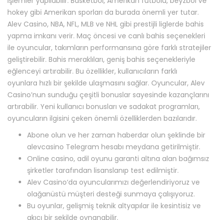
işlemler yapılabilir. Basketbol, Amerikan futbolu, beyzbol ve
hokey gibi Amerikan sporları da burada önemli yer tutar.
Alev Casino, NBA, NFL, MLB ve NHL gibi prestijli liglerde bahis
yapma imkanı verir. Maç öncesi ve canlı bahis seçenekleri
ile oyuncular, takımların performansına göre farklı stratejiler
geliştirebilir. Bahis meraklıları, geniş bahis seçenekleriyle
eğlenceyi artırabilir. Bu özellikler, kullanıcıların farklı
oyunlara hızlı bir şekilde ulaşmasını sağlar. Oyuncular, Alev
Casino’nun sunduğu çeşitli bonuslar sayesinde kazançlarını
artırabilir. Yeni kullanıcı bonusları ve sadakat programları,
oyuncuların ilgisini çeken önemli özelliklerden bazılarıdır.
Abone olun ve her zaman haberdar olun şeklinde bir
alevcasino Telegram hesabı meydana getirilmiştir.
Online casino, adil oyunu garanti altına alan bağımsız
şirketler tarafından lisanslanıp test edilmiştir.
Alev Casino‘da oyuncularımızı değerlendiriyoruz ve
olağanüstü müşteri desteği sunmaya çalışıyoruz.
Bu oyunlar, gelişmiş teknik altyapılar ile kesintisiz ve
akıcı bir şekilde oynanabilir.