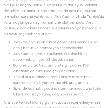
olduğu Curaçao lisansı, güvenilirliği ve adil oyun ilkelerini
destekler. Bu lisans, uluslararası alanda çevrimiçi kumar
hizmetleri sunma yetkisi verir. Alev Casino, yılında Türkiye’de
kurulmuş bir çevrimiçi kumarhane platformudur. Alev
Casino, kullanıcıların finansal işlemlerini kolaylaştırmak için
bu döviz seçeneklerini sunar.
Alev Casino’nun en dikkat çeken özelliklerinden biri,
geniş bonus ve promosyon seçenekleridir.
Alev Casino, geniş bir kullanıcı kitlesine hitap
edebilmek için çok dilli destek sunar.
Buna ek olarak Alevcasino site giriş adresi IOS
cihazların da tümünde çalışmaktadır.
Tabi ki ofis tarafından mobil erişim noktasında
sunulan bir diğer yöntem ise APK programıdır.
Sizler de bu müthiş casino sitesi hakkında daha fazla
bilgi almak istiyorsanız, doğru adrestesiniz.
Airtm ve Perfect Money gibi e-cüzdan seçenekleriyle hızlı