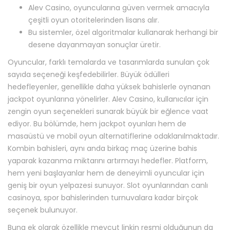
Alev Casino, oyuncularına güven vermek amacıyla
çeşitli oyun otoritelerinden lisans alır.
Bu sistemler, özel algoritmalar kullanarak herhangi bir
desene dayanmayan sonuçlar üretir.
Oyuncular, farklı temalarda ve tasarımlarda sunulan çok
sayıda seçeneği keşfedebilirler. Büyük ödülleri
hedefleyenler, genellikle daha yüksek bahislerle oynanan
jackpot oyunlarına yönelirler. Alev Casino, kullanıcılar için
zengin oyun seçenekleri sunarak büyük bir eğlence vaat
ediyor. Bu bölümde, hem jackpot oyunları hem de
masaüstü ve mobil oyun alternatiflerine odaklanılmaktadır.
Kombin bahisleri, aynı anda birkaç maç üzerine bahis
yaparak kazanma miktarını artırmayı hedefler. Platform,
hem yeni başlayanlar hem de deneyimli oyuncular için
geniş bir oyun yelpazesi sunuyor. Slot oyunlarından canlı
casinoya, spor bahislerinden turnuvalara kadar birçok
seçenek bulunuyor.
Buna ek olarak özellikle mevcut linkin resmi olduğunun da