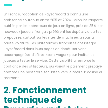
En France, l’adoption de Paysafecard a connu une
croissance soutenue entre 2015 et 2024. Selon les rapports
publiés par les opérateurs de jeux en ligne, près de 35 % des
nouveaux joueurs français préfèrent les dépôts via cartes
prépayées, surtout sur les sites de machines à sous à
haute volatilité. Les plateformes françaises ont intégré
Paysafecard dans leurs pages de dépôt, souvent
accompagnées d’offres « sans wager » pour inciter les
joueurs à tester le service. Cette visibilité a renforcé la
confiance des utilisateurs, qui voient le paiement prépayé
comme une passerelle sécurisée vers le meilleur casino du
moment.
2. Fonctionnement
technique de