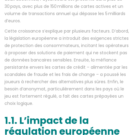
30 pays, avec plus de 150 millions de cartes actives et un
volume de transactions annuel qui dépasse les 5 milliards
d’euros.
Cette croissance s’explique par plusieurs facteurs. D’abord,
la législation européenne a introduit des exigences strictes
de protection des consommateurs, incitant les opérateurs
à proposer des solutions de paiement qui ne stockent pas
de données bancaires sensibles. Ensuite, la méfiance
persistante envers les cartes de crédit – alimentée par les
scandales de fraude et les frais de change – a poussé les
joueurs à rechercher des alternatives plus sûres. Enfin, le
besoin d’anonymat, particulièrement dans les pays où le
jeu est fortement régulé, a fait des cartes prépayées un
choix logique.
1.1. L’impact de la
régulation européenne