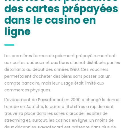
des cartes prépayées
dans le casino en
ligne
Les premières formes de paiement prépayé remontent
aux cartes‑cadeaux et aux bons d’achat distribués par les
détaillants au début des années 1990. Ces vouchers
permettaient d’acheter des biens sans passer par un
compte bancaire, mais leur usage était limité aux
commerces physiques.
L’avènement de Paysafecard en 2000 a changé la donne.
Lancée en Autriche, la carte à 16 chiffres a rapidement
trouvé sa place dans les salles d’arcade, les sites de
streaming et, surtout, les casinos en ligne. En moins de
deux décennies, Paysafecard est présente dans plus de