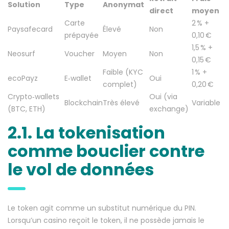
Solution
Type
Anonymat
direct
moyen
Carte
2 % +
Paysafecard
Élevé
Non
prépayée
0,10 €
1,5 % +
Neosurf
Voucher
Moyen
Non
0,15 €
Faible (KYC
1 % +
ecoPayz
E‑wallet
Oui
complet)
0,20 €
Crypto‑wallets
Oui (via
Blockchain
Très élevé
Variable
(BTC, ETH)
exchange)
2.1. La tokenisation
comme bouclier contre
le vol de données
Le token agit comme un substitut numérique du PIN.
Lorsqu’un casino reçoit le token, il ne possède jamais le