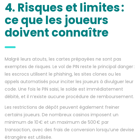
4. Risques et limites :
ce que les joueurs
doivent connaître
Malgré leurs atouts, les cartes prépayées ne sont pas
exemptes de risques. Le vol de PIN reste le principal danger :
les escrocs utilisent le phishing, les sites clones ou les
appels automatisés pour inciter les joueurs à divulguer leur
code. Une fois le PIN saisi, le solde est immédiatement
débité, et il n’existe aucune procédure de remboursement.
Les restrictions de dépôt peuvent également freiner
certains joueurs. De nombreux casinos imposent un
minimum de 10 € et un maximum de 500 € par
transaction, avec des frais de conversion lorsqu’une devise
étrangère est utilisée.