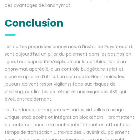
des avantages de l’anonymat.
Conclusion
Les cartes prépayées anonymes, à l’instar de Paysafecard,
sont aujourd’hui un pilier du paiement dans les casinos en
ligne. Leur popularité s’explique par la combinaison d’un
anonymat apprécié, d’un contrôle budgétaire strict et
d’une simplicité d’utilisation sur mobile. Néanmoins, les
joueurs doivent rester vigilants face aux risques de
phishing, aux limites de retrait et aux exigences AML qui
évoluent rapidement.
Les tendances émergentes – cartes virtuelles à usage
unique, stablecoins et intégration blockchain – promettent
de renforcer encore la confidentialité tout en offrant des
temps de transaction ultra‑rapides. L’avenir du paiement
dans les casinos en ligne reposera sur un équilibre subtil