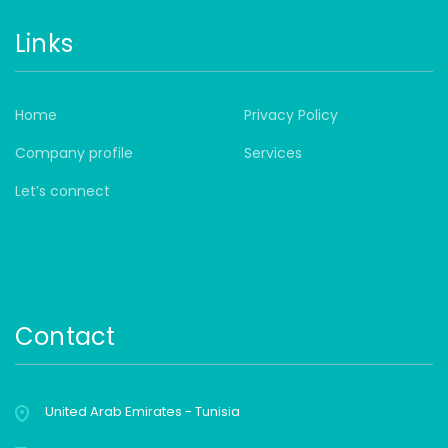
Links
Home
Privacy Policy
Company profile
Services
Let’s connect
Contact
United Arab Emirates - Tunisia