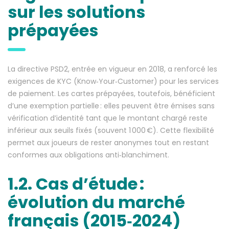
sur les solutions
prépayées
La directive PSD2, entrée en vigueur en 2018, a renforcé les
exigences de KYC (Know‑Your‑Customer) pour les services
de paiement. Les cartes prépayées, toutefois, bénéficient
d’une exemption partielle : elles peuvent être émises sans
vérification d’identité tant que le montant chargé reste
inférieur aux seuils fixés (souvent 1 000 €). Cette flexibilité
permet aux joueurs de rester anonymes tout en restant
conformes aux obligations anti‑blanchiment.
1.2. Cas d’étude :
évolution du marché
français (2015‑2024)