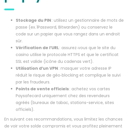
Stockage du PIN
: utilisez un gestionnaire de mots de
passe (ex. 1Password, Bitwarden) ou conservez le
code sur un papier que vous rangez dans un endroit
sûr.
Vérification de l’URL
: assurez‑vous que le site du
casino utilise le protocole HTTPS et que le certificat
SSL est valide (icône du cadenas vert).
Utilisation d’un VPN
: masquer votre adresse IP
réduit le risque de géo‑blocking et complique le suivi
par les fraudeurs.
Points de vente officiels
: achetez vos cartes
Paysafecard uniquement chez des revendeurs
agréés (bureaux de tabac, stations-service, sites
officiels).
En suivant ces recommandations, vous limitez les chances
de voir votre solde compromis et vous profitez pleinement