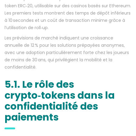
token ERC‑20, utilisable sur des casinos basés sur Ethereum.
Les premiers tests montrent des temps de dépôt inférieurs
à 10 secondes et un coût de transaction minime grâce à
l’utilisation de roll‑up.
Les prévisions de marché indiquent une croissance
annuelle de 12 % pour les solutions prépayées anonymes,
avec une adoption particulièrement forte chez les joueurs
de moins de 30 ans, qui privilégient la mobilité et la
confidentialité.
5.1. Le rôle des
crypto‑tokens dans la
confidentialité des
paiements