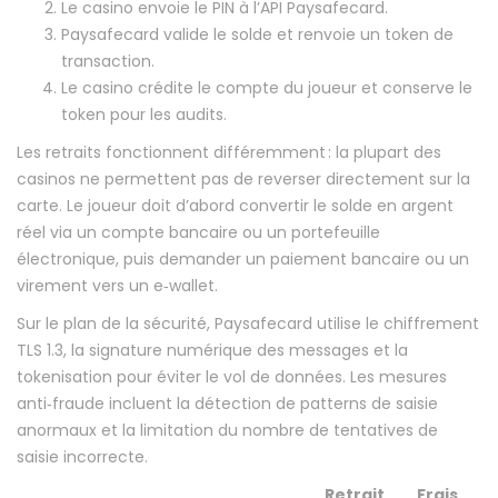
Le casino envoie le PIN à l’API Paysafecard.
Paysafecard valide le solde et renvoie un token de
transaction.
Le casino crédite le compte du joueur et conserve le
token pour les audits.
Les retraits fonctionnent différemment : la plupart des
casinos ne permettent pas de reverser directement sur la
carte. Le joueur doit d’abord convertir le solde en argent
réel via un compte bancaire ou un portefeuille
électronique, puis demander un paiement bancaire ou un
virement vers un e‑wallet.
Sur le plan de la sécurité, Paysafecard utilise le chiffrement
TLS 1.3, la signature numérique des messages et la
tokenisation pour éviter le vol de données. Les mesures
anti‑fraude incluent la détection de patterns de saisie
anormaux et la limitation du nombre de tentatives de
saisie incorrecte.
Retrait
Frais