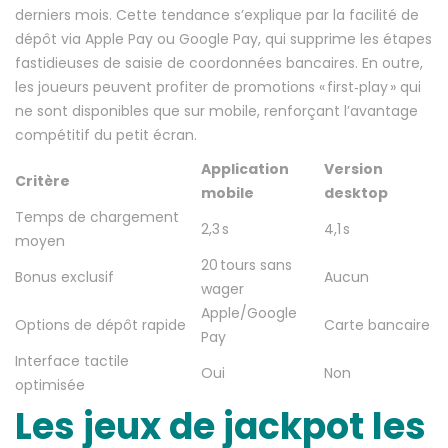
derniers mois. Cette tendance s’explique par la facilité de
dépôt via Apple Pay ou Google Pay, qui supprime les étapes
fastidieuses de saisie de coordonnées bancaires. En outre,
les joueurs peuvent profiter de promotions « first‑play » qui
ne sont disponibles que sur mobile, renforçant l’avantage
compétitif du petit écran.
Application
Version
Critère
mobile
desktop
Temps de chargement
2,3 s
4,1 s
moyen
20 tours sans
Bonus exclusif
Aucun
wager
Apple/Google
Options de dépôt rapide
Carte bancaire
Pay
Interface tactile
Oui
Non
optimisée
Les jeux de jackpot les