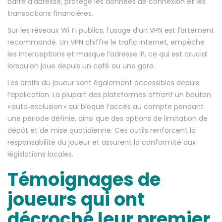
barre d’adresse, protège les données de connexion et les
transactions financières.
Sur les réseaux Wi‑Fi publics, l’usage d’un VPN est fortement
recommandé. Un VPN chiffre le trafic internet, empêche
les interceptions et masque l’adresse IP, ce qui est crucial
lorsqu’on joue depuis un café ou une gare.
Les droits du joueur sont également accessibles depuis
l’application. La plupart des plateformes offrent un bouton
« auto‑exclusion » qui bloque l’accès au compte pendant
une période définie, ainsi que des options de limitation de
dépôt et de mise quotidienne. Ces outils renforcent la
responsabilité du joueur et assurent la conformité aux
législations locales.
Témoignages de
joueurs qui ont
décroché leur premier