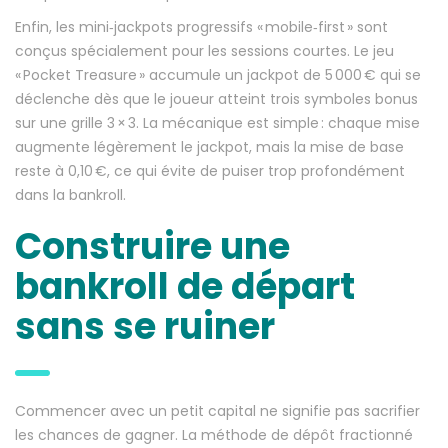
Enfin, les mini‑jackpots progressifs « mobile‑first » sont
conçus spécialement pour les sessions courtes. Le jeu
« Pocket Treasure » accumule un jackpot de 5 000 € qui se
déclenche dès que le joueur atteint trois symboles bonus
sur une grille 3 × 3. La mécanique est simple : chaque mise
augmente légèrement le jackpot, mais la mise de base
reste à 0,10 €, ce qui évite de puiser trop profondément
dans la bankroll.
Construire une
bankroll de départ
sans se ruiner
Commencer avec un petit capital ne signifie pas sacrifier
les chances de gagner. La méthode de dépôt fractionné