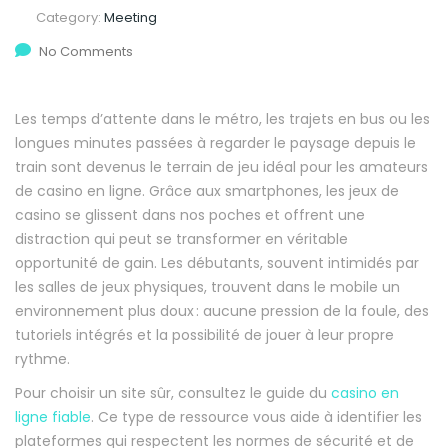
Category:
Meeting
No Comments
Les temps d’attente dans le métro, les trajets en bus ou les
longues minutes passées à regarder le paysage depuis le
train sont devenus le terrain de jeu idéal pour les amateurs
de casino en ligne. Grâce aux smartphones, les jeux de
casino se glissent dans nos poches et offrent une
distraction qui peut se transformer en véritable
opportunité de gain. Les débutants, souvent intimidés par
les salles de jeux physiques, trouvent dans le mobile un
environnement plus doux : aucune pression de la foule, des
tutoriels intégrés et la possibilité de jouer à leur propre
rythme.
Pour choisir un site sûr, consultez le guide du
casino en
ligne fiable
. Ce type de ressource vous aide à identifier les
plateformes qui respectent les normes de sécurité et de