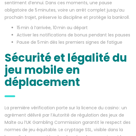
sentiment d’ennui. Dans ces moments, une pause
obligatoire de 5 minutes, voire un arrêt complet jusqu’au
prochain trajet, préserve la discipline et protège la bankroll.
15 min à l’arrivée, 10 min au départ
Activer les notifications de bonus pendant les pauses
Pause de 5 min dès les premiers signes de fatigue
Sécurité et légalité du
jeu mobile en
déplacement
La première vérification porte sur la licence du casino : un
agrément délivré par l’Autorité de régulation des jeux de
Malte ou l’UK Gambling Commission garantit le respect des
normes de jeu équitable. Le cryptage SSL, visible dans la