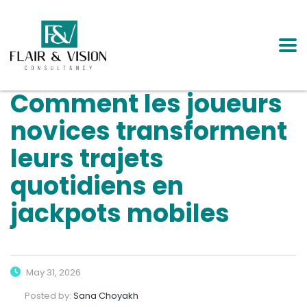
Comment les joueurs
novices transforment
leurs trajets
quotidiens en
jackpots mobiles
May 31, 2026
Posted by:
Sana Choyakh