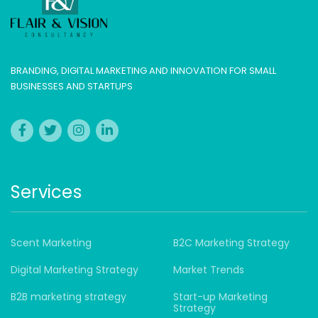
BRANDING, DIGITAL MARKETING AND INNOVATION FOR SMALL
BUSINESSES AND STARTUPS
Services
Scent Marketing
B2C Marketing Strategy
Digital Marketing Strategy
Market Trends
B2B marketing strategy
Start-up Marketing
Strategy