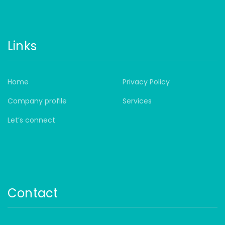
Links
Home
Privacy Policy
Company profile
Services
Let’s connect
Contact