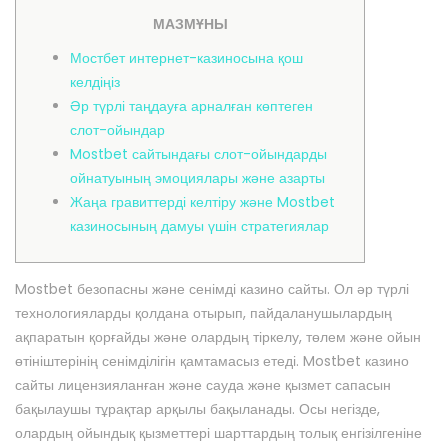
МАЗМҰНЫ
Мостбет интернет-казиносына қош
келдіңіз
Әр түрлі таңдауға арналған көптеген
слот-ойындар
Mostbet сайтындағы слот-ойындарды
ойнатуының эмоциялары және азарты
Жаңа гравиттерді келтіру және Mostbet
казиносының дамуы үшін стратегиялар
Mostbet безопасны және сенімді казино сайты. Ол әр түрлі
технологияларды қолдана отырып, пайдаланушылардың
ақпаратын қорғайды және олардың тіркелу, төлем және ойын
өтініштерінің сенімділігін қамтамасыз етеді. Mostbet казино
сайты лицензияланған және сауда және қызмет сапасын
бақылаушы тұрақтар арқылы бақыланады. Осы негізде,
олардың ойындық қызметтері шарттардың толық енгізілгеніне