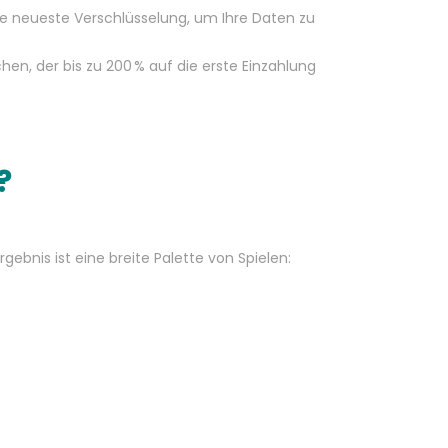
ie neueste Verschlüsselung, um Ihre Daten zu
n, der bis zu 200 % auf die erste Einzahlung
?
bnis ist eine breite Palette von Spielen: