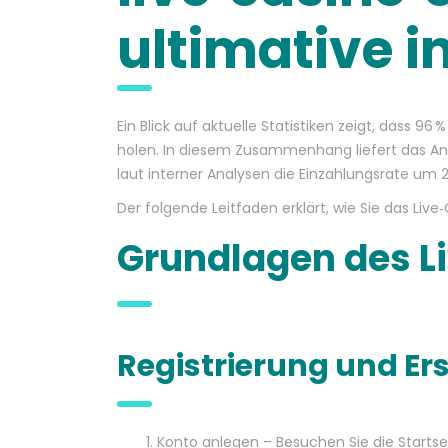
ultimative i
Ein Blick auf aktuelle Statistiken zeigt, dass 9
holen. In diesem Zusammenhang liefert das An
laut interner Analysen die Einzahlungsrate um 2
Der folgende Leitfaden erklärt, wie Sie das Liv
Grundlagen des Li
Registrierung und Ers
Konto anlegen – Besuchen Sie die Startseit