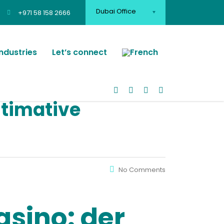
Dubai Office
+971 58 158 2666
Industries
Let’s connect
ltimative
No Comments
asino: der