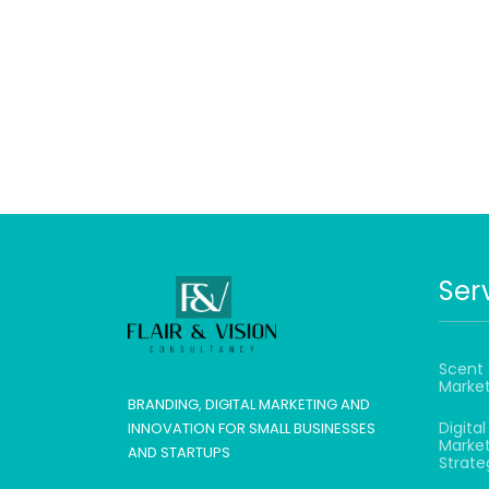
Ser
Scent
Market
BRANDING, DIGITAL MARKETING AND
Digital
INNOVATION FOR SMALL BUSINESSES
Market
AND STARTUPS
Strate