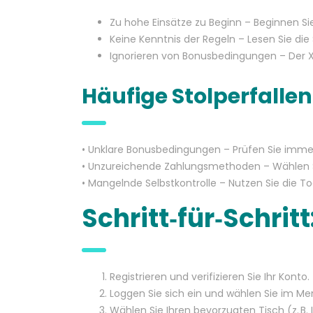
Zu hohe Einsätze zu Beginn – Beginnen Si
Keine Kenntnis der Regeln – Lesen Sie die
Ignorieren von Bonusbedingungen – Der 
Häufige Stolperfallen
• Unklare Bonusbedingungen – Prüfen Sie imme
• Unzureichende Zahlungsmethoden – Wählen Sie
• Mangelnde Selbstkontrolle – Nutzen Sie die To
Schritt‑für‑Schritt
Registrieren und verifizieren Sie Ihr Konto.
Loggen Sie sich ein und wählen Sie im Men
Wählen Sie Ihren bevorzugten Tisch (z. B. 