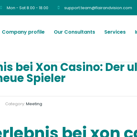
Mon - Sat 8.00 - 18.00
support.team@flairandvision.com
Company profile
Our Consultants
Services
nis bei Xon Casino: Der u
neue Spieler
Category:
Meeting
erlebnis bei xon c