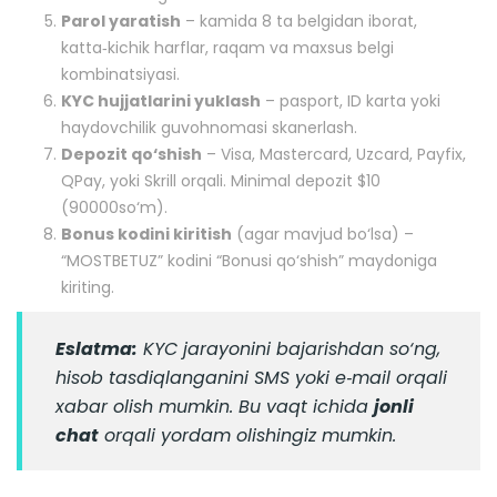
Parol yaratish
– kamida 8 ta belgidan iborat,
katta‑kichik harflar, raqam va maxsus belgi
kombinatsiyasi.
KYC hujjatlarini yuklash
– pasport, ID karta yoki
haydovchilik guvohnomasi skanerlash.
Depozit qo‘shish
– Visa, Mastercard, Uzcard, Payfix,
QPay, yoki Skrill orqali. Minimal depozit $10
(90000so‘m).
Bonus kodini kiritish
(agar mavjud bo‘lsa) –
“MOSTBETUZ” kodini “Bonusi qo‘shish” maydoniga
kiriting.
Eslatma:
KYC jarayonini bajarishdan so‘ng,
hisob tasdiqlanganini SMS yoki e‑mail orqali
xabar olish mumkin. Bu vaqt ichida
jonli
chat
orqali yordam olishingiz mumkin.