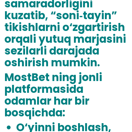
samaradorligini
kuzatib, “soni‑tayin”
tikishlarni o‘zgartirish
orqali yutuq marjasini
sezilarli darajada
oshirish mumkin.
MostBet ning jonli
platformasida
odamlar har bir
bosqichda
:
O‘yinni boshlash,