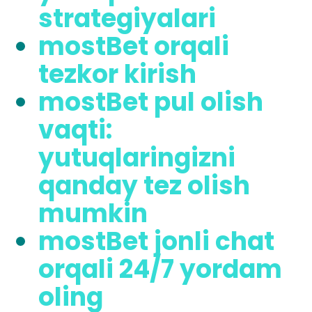
strategiyalari
mostBet orqali
tezkor kirish
mostBet pul olish
vaqti:
yutuqlaringizni
qanday tez olish
mumkin
mostBet jonli chat
orqali 24/7 yordam
oling