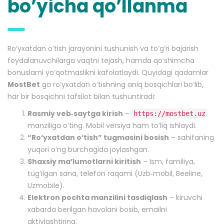
bo’yicha qo’llanma
Ro‘yxatdan o‘tish jarayonini tushunish va to‘g‘ri bajarish
foydalanuvchilarga vaqtni tejash, hamda qo‘shimcha
bonuslarni yo‘qotmaslikni kafolatlaydi. Quyidagi qadamlar
MostBet
ga ro‘yxatdan o‘tishning aniq bosqichlari bo‘lib,
har bir bosqichni tafsilot bilan tushuntiradi:
Rasmiy veb‑saytga kirish
–
https://mostbet.uz
manziliga o’ting. Mobil versiya ham to‘liq ishlaydi.
“Ro‘yxatdan o‘tish” tugmasini bosish
– sahifaning
yuqori o‘ng burchagida joylashgan.
Shaxsiy ma’lumotlarni kiritish
– Ism, familiya,
tug‘ilgan sana, telefon raqami (Uzb‑mobil, Beeline,
Uzmobile).
Elektron pochta manzilini tasdiqlash
– kiruvchi
xabarda berilgan havolani bosib, emailni
aktivlashtiring.