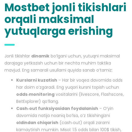
Mostbet jonli tikishlari
orqali maksimal
yutuqlarga erishing
Jonli tikishlar
dinamik
bo‘lgani uchun, yutuqni maksimal
darajaga yetkazish uchun bir nechta muhim taktika
mavjud. Eng samarali usullarni quyida sanab o‘tamiz:
Kurslarni kuzatish
– Har bir voqea davomida odds
har doim o‘zgaradi. Eng yuqori kursni topish uchun
odds‑monitoring
vositalarini (livescore, Flashscore,
BetExplorer) qo‘llang.
Cash‑out funksiyasidan foydalanish
– O‘yin
davomida natija noaniq bo‘lsa, o‘z tikishingizni
oldindan chiqarish
(cash‑out) orqali zararni
kamaytirish mumkin. Misol: 1.5 odds bilan 100$ tikish,