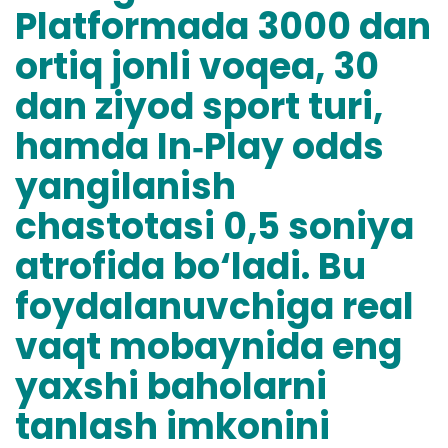
Platformada 3000 dan
ortiq jonli voqea, 30
dan ziyod sport turi,
hamda
In‑Play odds
yangilanish
chastotasi 0,5 soniya
atrofida bo‘ladi. Bu
foydalanuvchiga
real
vaqt mobaynida eng
yaxshi baholarni
tanlash imkonini