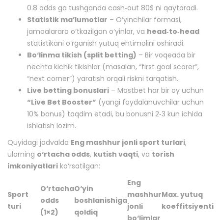
0.8 odds ga tushganda cash‑out 80$ ni qaytaradi.
Statistik ma’lumotlar
– O‘yinchilar formasi,
jamoalararo o‘tkazilgan o‘yinlar, va
head‑to‑head
statistikani o‘rganish yutuq ehtimolini oshiradi.
Bo‘linma tikish (split betting)
– Bir voqeada bir
nechta kichik tikishlar (masalan, “first goal scorer”,
“next corner”) yaratish orqali riskni tarqatish.
Live betting bonuslari
– Mostbet har bir oy uchun
“Live Bet Booster”
(yangi foydalanuvchilar uchun
10% bonus) taqdim etadi, bu bonusni 2‑3 kun ichida
ishlatish lozim.
Quyidagi jadvalda
Eng mashhur jonli sport turlari
,
ularning
o‘rtacha odds
,
kutish vaqti
, va
torish
imkoniyatlari
ko‘rsatilgan:
Eng
O‘rtacha
O‘yin
Sport
mashhur
Max. yutuq
odds
boshlanishiga
turi
jonli
koeffitsiyenti
(1×2)
qoldiq
bo‘limlar