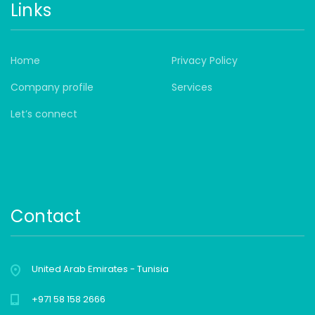
Links
Home
Privacy Policy
Company profile
Services
Let’s connect
Contact
United Arab Emirates - Tunisia
+971 58 158 2666