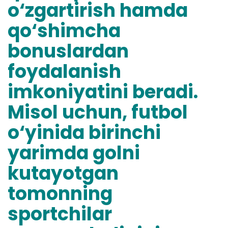
o‘zgartirish hamda
qo‘shimcha
bonuslardan
foydalanish
imkoniyatini beradi.
Misol uchun, futbol
o‘yinida birinchi
yarimda golni
kutayotgan
tomonning
sportchilar