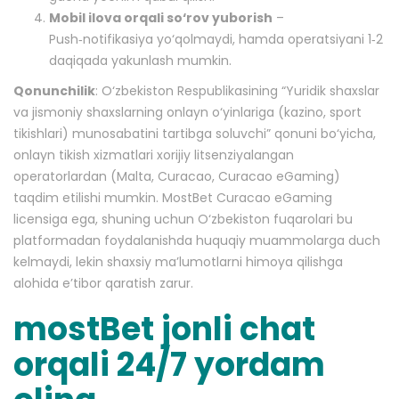
Mobil ilova orqali so‘rov yuborish
–
Push‑notifikasiya yo‘qolmaydi, hamda operatsiyani 1‑2
daqiqada yakunlash mumkin.
Qonunchilik
: O‘zbekiston Respublikasining “Yuridik shaxslar
va jismoniy shaxslarning onlayn o‘yinlariga (kazino, sport
tikishlari) munosabatini tartibga soluvchi” qonuni bo‘yicha,
onlayn tikish xizmatlari xorijiy litsenziyalangan
operatorlardan (Malta, Curacao, Curacao eGaming)
taqdim etilishi mumkin. MostBet Curacao eGaming
licensiga ega, shuning uchun O‘zbekiston fuqarolari bu
platformadan foydalanishda huquqiy muammolarga duch
kelmaydi, lekin shaxsiy ma’lumotlarni himoya qilishga
alohida e’tibor qaratish zarur.
mostBet jonli chat
orqali 24/7 yordam