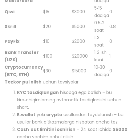
Mastercard
daqiqa
5‑15
Qiwi
$15
$3000
0
daqiqa
0.5‑2
Skrill
$20
$5000
0.8
soat
1‑3
PayFix
$10
$2000
0
soat
Bank Transfer
1‑3 ish
$100
$20000
1
(UZS)
kuni
Cryptocurrency
10‑30
$30
$15000
0
(BTC, ETH)
daqiqa
Tezkor pul olish
uchun tavsiyalar:
KYC tasdiqlangan
hisobga ega bo‘lish – bu
kira‑chiqimlarning avtomatik tasdiqlanishi uchun
shart.
E‑wallet
yoki
crypto
usullaridan foydalanish – bu
usullar bank o‘tkazmalarga nisbatan ancha tez.
Cash‑out limitini oshirish
– 24‑soat ichida
$5000
gacha yechim qabul qilish.