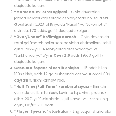
daqiqada kelgan.
“Momentum” strategiyasi
– O‘yin davomida
jamoa ballarni ko‘p farqda oshirayotgan bo‘lsa,
Next
Goal
tikish. 2023‑yil 15‑iyulda “Nasaf” va “Lokomotiv”
o‘yinida, 1.70 odds, gol 12 daqiqada kelgan.
“Over/Under” bo‘limiga qarash
– O‘yin davomida
total gol/match ballar soni bo‘yicha ehtimollarni tahlil
qilish. 2022‑yil 08‑sentyabrda “Kashkadarya” vs
“Surkhondaryo” o‘yini,
Over 2.5
odds 1.95, 3‑golf 17
daqiqada kelgan.
Cash‑out foydasini ko‘rib chiqish
– 1.5 odds bilan
100$ tikish, odds 1.2 ga tushganda cash‑out orqali 80$
qaytarish, riskni kamaytiradi.
“Half‑Time/Full‑Time” kombinatsiyasi
– Birinchi
yarimda g‘olibni tanlash, keyin to‘liq o‘yinni prognoz
qilish. 2021‑yil 10‑oktabrda “Qizil Daryo” vs “Yashil So‘q”
o‘yini,
HT/FT
2.10 odds.
“Player‑Specific” stavkalar
– Eng yuqori shaharalar