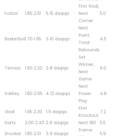
First Goal,
Futbol
1.85‑2.10
5‑15 daqiqa
Next
5.0
Corner
Next
Point,
Basketbol
1.70‑1.95
3‑10 daqiqa
4.5
Total
Rebounds
Set
Winner,
Tenniss
1.90‑2.20
2‑8 daqiqa
6.0
Next
Game
Next
Xokkey
1.80‑2.05
4‑12 daqiqa
Power
4.8
Play
First
Vladi
1.95‑2.30
1‑5 daqiqa
7.2
Knockout
Darts
2.00‑2.40
2‑6 daqiqa
Next 180
5.5
Frame
Snooker
1.85‑2.10
3‑9 daqiqa
5.9