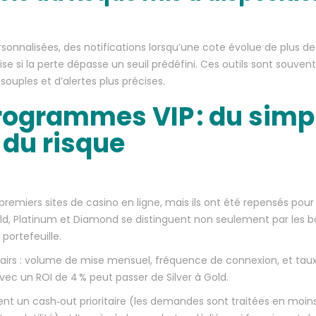
rsonnalisées, des notifications lorsqu’une cote évolue de plus d
 si la perte dépasse un seuil prédéfini. Ces outils sont souven
ouples et d’alertes plus précises.
programmes VIP : du simp
 du risque
remiers sites de casino en ligne, mais ils ont été repensés pour 
, Gold, Platinum et Diamond se distinguent non seulement par les 
portefeuille.
irs : volume de mise mensuel, fréquence de connexion, et taux 
vec un ROI de 4 % peut passer de Silver à Gold.
uent un cash‑out prioritaire (les demandes sont traitées en moi