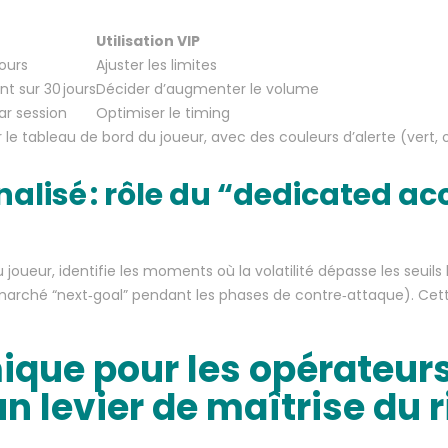
Utilisation VIP
ours
Ajuster les limites
t sur 30 jours
Décider d’augmenter le volume
r session
Optimiser le timing
le tableau de bord du joueur, avec des couleurs d’alerte (vert, or
nalisé : rôle du “dedicated 
oueur, identifie les moments où la volatilité dépasse les seuil
e marché “next‑goal” pendant les phases de contre‑attaque). Cett
que pour les opérateurs 
n levier de maîtrise du 