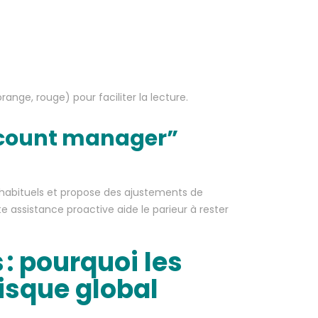
ange, rouge) pour faciliter la lecture.
account manager”
s habituels et propose des ajustements de
e assistance proactive aide le parieur à rester
: pourquoi les
risque global