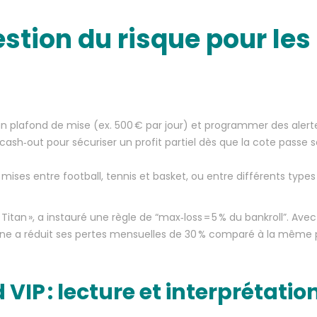
estion du risque pour les
plafond de mise (ex. 500 € par jour) et programmer des alertes 
sh‑out pour sécuriser un profit partiel dès que la cote passe sou
 mises entre football, tennis et basket, ou entre différents types
itan », a instauré une règle de “max‑loss = 5 % du bankroll”. Avec 
ine a réduit ses pertes mensuelles de 30 % comparé à la même pé
d VIP : lecture et interprétati