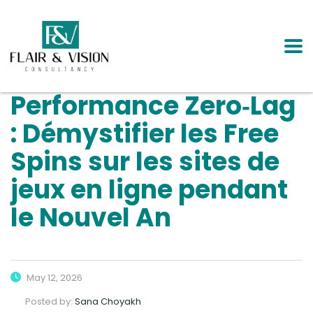
Performance Zero‑Lag
: Démystifier les Free
Spins sur les sites de
jeux en ligne pendant
le Nouvel An
May 12, 2026
Posted by:
Sana Choyakh