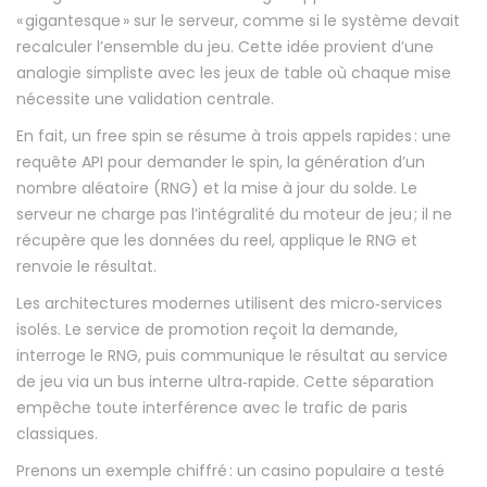
« gigantesque » sur le serveur, comme si le système devait
recalculer l’ensemble du jeu. Cette idée provient d’une
analogie simpliste avec les jeux de table où chaque mise
nécessite une validation centrale.
En fait, un free spin se résume à trois appels rapides : une
requête API pour demander le spin, la génération d’un
nombre aléatoire (RNG) et la mise à jour du solde. Le
serveur ne charge pas l’intégralité du moteur de jeu ; il ne
récupère que les données du reel, applique le RNG et
renvoie le résultat.
Les architectures modernes utilisent des micro‑services
isolés. Le service de promotion reçoit la demande,
interroge le RNG, puis communique le résultat au service
de jeu via un bus interne ultra‑rapide. Cette séparation
empêche toute interférence avec le trafic de paris
classiques.
Prenons un exemple chiffré : un casino populaire a testé