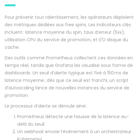
Pour prévenir tout ralentissement, les opérateurs déploient
des métriques dédiées aux free spins. Les indicateurs clés
incluent : latence moyenne du spin, taux d’erreur (5xx),
utilisation CPU du service de promotion, et I/O disque du
cache.
Des outils comme Prometheus collectent ces données en
temps réel, tandis que Grafana les visualise sous forme de
dashboards. Un seuil d’alerte typique est fixé à 150 ms de
latence moyenne ; dès que ce seuil est franchi, un script
d’autoscaling lance de nouvelles instances du service de
promotion.
Le processus d’alerte se déroule ainsi :
Prometheus détecte une hausse de la latence au-
delà du seuil.
Un webhook envoie l’événement à un orchestrateur
Kubernetes.