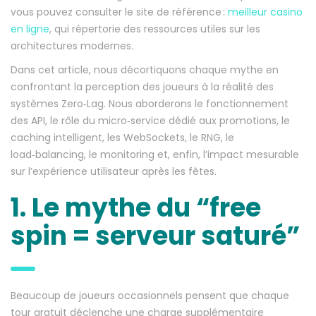
vous pouvez consulter le site de référence :
meilleur casino
en ligne
, qui répertorie des ressources utiles sur les
architectures modernes.
Dans cet article, nous décortiquons chaque mythe en
confrontant la perception des joueurs à la réalité des
systèmes Zero‑Lag. Nous aborderons le fonctionnement
des API, le rôle du micro‑service dédié aux promotions, le
caching intelligent, les WebSockets, le RNG, le
load‑balancing, le monitoring et, enfin, l’impact mesurable
sur l’expérience utilisateur après les fêtes.
1. Le mythe du “free
spin = serveur saturé”
Beaucoup de joueurs occasionnels pensent que chaque
tour gratuit déclenche une charge supplémentaire