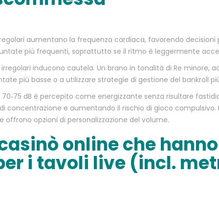
egolari aumentano la frequenza cardiaca, favorendo decisioni pi
untate più frequenti, soprattutto se il ritmo è leggermente acce
mi irregolari inducono cautela. Un brano in tonalità di Re minore
untate più basse o a utilizzare strategie di gestione del bankroll p
o di 70‑75 dB è percepito come energizzante senza risultare fastid
di concentrazione e aumentando il rischio di gioco compulsivo. P
 offrono opzioni di personalizzazione del volume.
 casinò online che hanno
r i tavoli live (incl. met