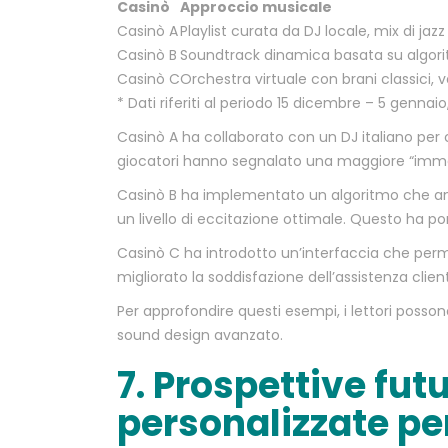
Casinò
Approccio musicale
Casinò A
Playlist curata da DJ locale, mix di jazz
Casinò B
Soundtrack dinamica basata su algori
Casinò C
Orchestra virtuale con brani classici, 
* Dati riferiti al periodo 15 dicembre – 5 gennaio
Casinò A ha collaborato con un DJ italiano per 
giocatori hanno segnalato una maggiore “immers
Casinò B ha implementato un algoritmo che ana
un livello di eccitazione ottimale. Questo ha por
Casinò C ha introdotto un’interfaccia che permette
migliorato la soddisfazione dell’assistenza client
Per approfondire questi esempi, i lettori posso
sound design avanzato.
7. Prospettive futu
personalizzate per