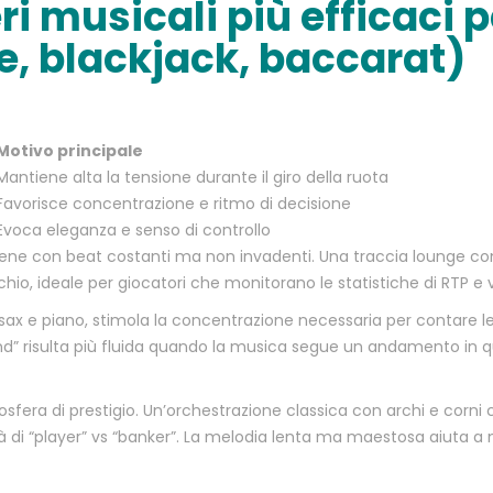
eri musicali più efficaci
te, blackjack, baccarat)
Motivo principale
Mantiene alta la tensione durante il giro della ruota
Favorisce concentrazione e ritmo di decisione
Evoca eleganza e senso di controllo
a bene con beat costanti ma non invadenti. Una traccia lounge co
io, ideale per giocatori che monitorano le statistiche di RTP e vo
di sax e piano, stimola la concentrazione necessaria per contare l
nd” risulta più fluida quando la musica segue un andamento in qua
mosfera di prestigio. Un’orchestrazione classica con archi e corni 
tà di “player” vs “banker”. La melodia lenta ma maestosa aiuta 