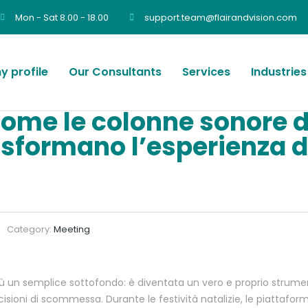
Mon - Sat 8.00 - 18.00
support.team@flairandvision.com
 profile
Our Consultants
Services
Industries
 come le colonne sonore d
asformano l’esperienza d
Category:
Meeting
ù un semplice sottofondo: è diventata un vero e proprio strumen
isioni di scommessa. Durante le festività natalizie, le piattaform