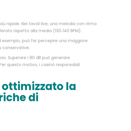
ù rapide. Nei tavoli live, una melodia con ritmo
lerato rispetto alla media (130‑140 BPM).
, ad esempio, può far percepire una maggiore
iù conservative.
ioso. Superare i 80 dB può generare
er questo motivo, i casinò responsabili
 ottimizzato la
riche di