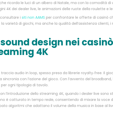
e ricorda le luci di un albero di Natale, ma con la comodità di un
i 4K dei dealer live, le animazioni delle ruote della roulette e le l
 consultare i
siti non AAMS
per confrontare le offerte di casinò
a varietà di giochi, ma anche la qualità dell’assistenza clienti, 
l sound design nei casinò 
reaming 4K
a traccia audio in loop, spesso presa da librerie royalty‑free. Il 
sincronia con l’azione del gioco. Con l’avvento del broadband, 
 per ogni tipologia di tavolo.
o con l’introduzione dello streaming 4K, quando i dealer live son
uono è catturato in tempo reale, consentendo di mixare la voce de
pato algoritmi che adattano il volume della musica in base al livel