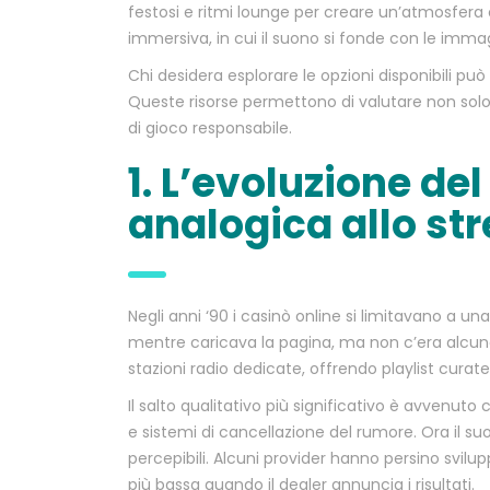
festosi e ritmi lounge per creare un’atmosfera ch
immersiva, in cui il suono si fonde con le immagin
Chi desidera esplorare le opzioni disponibili può
Queste risorse permettono di valutare non solo l
di gioco responsabile.
1. L’evoluzione de
analogica allo st
Negli anni ‘90 i casinò online si limitavano a un
mentre caricava la pagina, ma non c’era alcuna 
stazioni radio dedicate, offrendo playlist curate
Il salto qualitativo più significativo è avvenut
e sistemi di cancellazione del rumore. Ora il s
percepibili. Alcuni provider hanno persino svilup
più bassa quando il dealer annuncia i risultati.