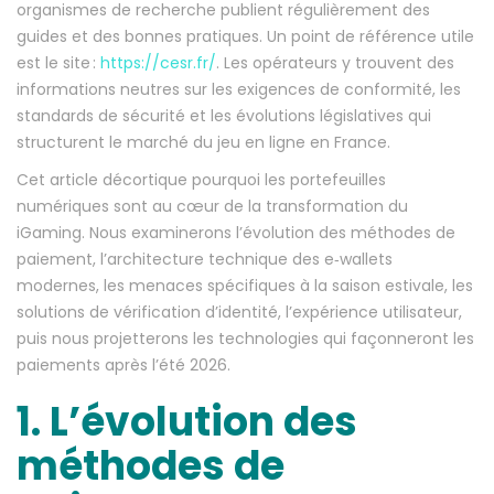
organismes de recherche publient régulièrement des
guides et des bonnes pratiques. Un point de référence utile
est le site :
https://cesr.fr/
. Les opérateurs y trouvent des
informations neutres sur les exigences de conformité, les
standards de sécurité et les évolutions législatives qui
structurent le marché du jeu en ligne en France.
Cet article décortique pourquoi les portefeuilles
numériques sont au cœur de la transformation du
iGaming. Nous examinerons l’évolution des méthodes de
paiement, l’architecture technique des e‑wallets
modernes, les menaces spécifiques à la saison estivale, les
solutions de vérification d’identité, l’expérience utilisateur,
puis nous projetterons les technologies qui façonneront les
paiements après l’été 2026.
1. L’évolution des
méthodes de