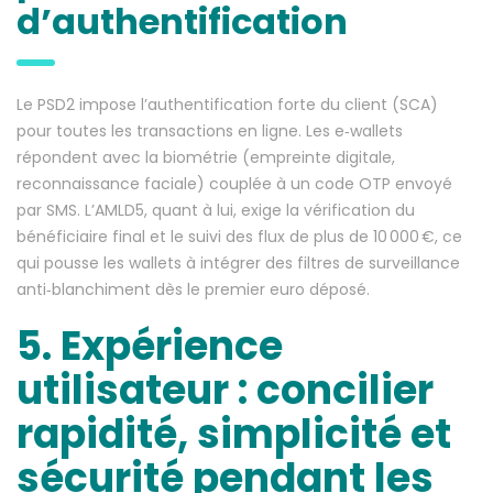
d’authentification
Le PSD2 impose l’authentification forte du client (SCA)
pour toutes les transactions en ligne. Les e‑wallets
répondent avec la biométrie (empreinte digitale,
reconnaissance faciale) couplée à un code OTP envoyé
par SMS. L’AMLD5, quant à lui, exige la vérification du
bénéficiaire final et le suivi des flux de plus de 10 000 €, ce
qui pousse les wallets à intégrer des filtres de surveillance
anti‑blanchiment dès le premier euro déposé.
5. Expérience
utilisateur : concilier
rapidité, simplicité et
sécurité pendant les