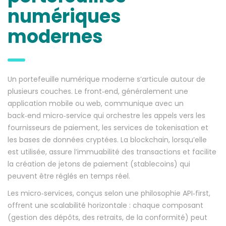
numériques
modernes
Un portefeuille numérique moderne s’articule autour de
plusieurs couches. Le front‑end, généralement une
application mobile ou web, communique avec un
back‑end micro‑service qui orchestre les appels vers les
fournisseurs de paiement, les services de tokenisation et
les bases de données cryptées. La blockchain, lorsqu’elle
est utilisée, assure l’immuabilité des transactions et facilite
la création de jetons de paiement (stablecoins) qui
peuvent être réglés en temps réel.
Les micro‑services, conçus selon une philosophie API‑first,
offrent une scalabilité horizontale : chaque composant
(gestion des dépôts, des retraits, de la conformité) peut