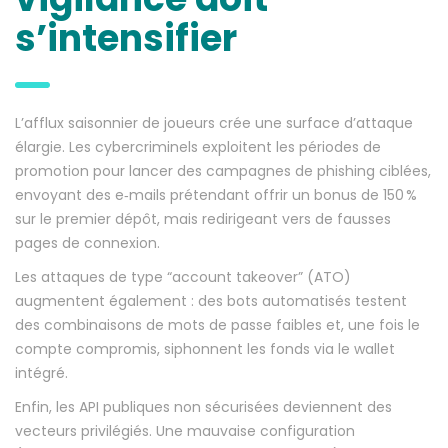
s’intensifier
L’afflux saisonnier de joueurs crée une surface d’attaque
élargie. Les cybercriminels exploitent les périodes de
promotion pour lancer des campagnes de phishing ciblées,
envoyant des e‑mails prétendant offrir un bonus de 150 %
sur le premier dépôt, mais redirigeant vers de fausses
pages de connexion.
Les attaques de type “account takeover” (ATO)
augmentent également : des bots automatisés testent
des combinaisons de mots de passe faibles et, une fois le
compte compromis, siphonnent les fonds via le wallet
intégré.
Enfin, les API publiques non sécurisées deviennent des
vecteurs privilégiés. Une mauvaise configuration