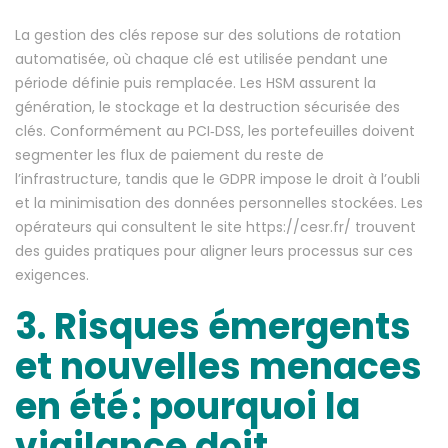
La gestion des clés repose sur des solutions de rotation
automatisée, où chaque clé est utilisée pendant une
période définie puis remplacée. Les HSM assurent la
génération, le stockage et la destruction sécurisée des
clés. Conformément au PCI‑DSS, les portefeuilles doivent
segmenter les flux de paiement du reste de
l’infrastructure, tandis que le GDPR impose le droit à l’oubli
et la minimisation des données personnelles stockées. Les
opérateurs qui consultent le site https://cesr.fr/ trouvent
des guides pratiques pour aligner leurs processus sur ces
exigences.
3. Risques émergents
et nouvelles menaces
en été : pourquoi la
vigilance doit