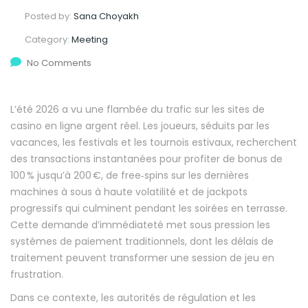
Posted by:
Sana Choyakh
Category:
Meeting
No Comments
L’été 2026 a vu une flambée du trafic sur les sites de
casino en ligne argent réel. Les joueurs, séduits par les
vacances, les festivals et les tournois estivaux, recherchent
des transactions instantanées pour profiter de bonus de
100 % jusqu’à 200 €, de free‑spins sur les dernières
machines à sous à haute volatilité et de jackpots
progressifs qui culminent pendant les soirées en terrasse.
Cette demande d’immédiateté met sous pression les
systèmes de paiement traditionnels, dont les délais de
traitement peuvent transformer une session de jeu en
frustration.
Dans ce contexte, les autorités de régulation et les