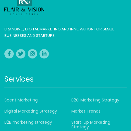
BRANDING, DIGITAL MARKETING AND INNOVATION FOR SMALL
BUSINESSES AND STARTUPS
Services
Scent Marketing
B2C Marketing Strategy
Digital Marketing Strategy
Market Trends
B2B marketing strategy
Start-up Marketing
Strategy