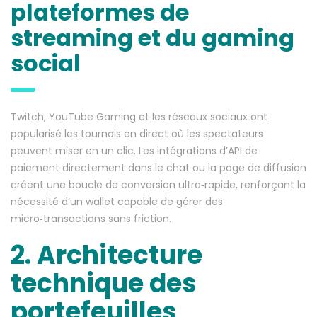
plateformes de
streaming et du gaming
social
Twitch, YouTube Gaming et les réseaux sociaux ont
popularisé les tournois en direct où les spectateurs
peuvent miser en un clic. Les intégrations d’API de
paiement directement dans le chat ou la page de diffusion
créent une boucle de conversion ultra‑rapide, renforçant la
nécessité d’un wallet capable de gérer des
micro‑transactions sans friction.
2. Architecture
technique des
portefeuilles