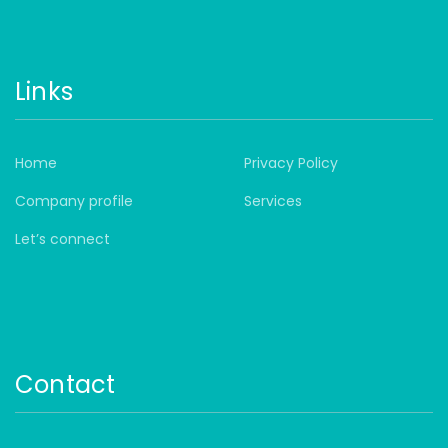
Links
Home
Privacy Policy
Company profile
Services
Let’s connect
Contact