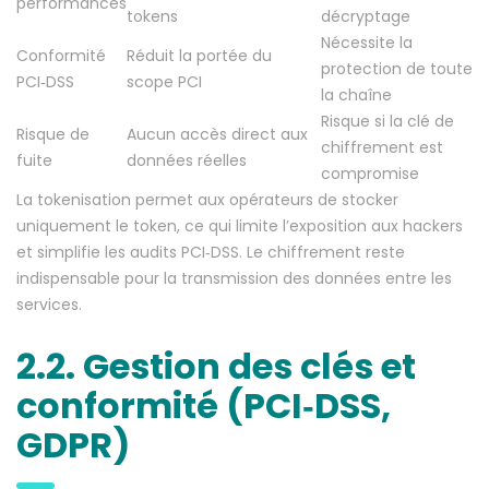
performances
tokens
décryptage
Nécessite la
Conformité
Réduit la portée du
protection de toute
PCI‑DSS
scope PCI
la chaîne
Risque si la clé de
Risque de
Aucun accès direct aux
chiffrement est
fuite
données réelles
compromise
La tokenisation permet aux opérateurs de stocker
uniquement le token, ce qui limite l’exposition aux hackers
et simplifie les audits PCI‑DSS. Le chiffrement reste
indispensable pour la transmission des données entre les
services.
2.2. Gestion des clés et
conformité (PCI‑DSS,
GDPR)