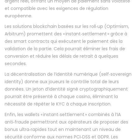
argent réel, offrant un moyen de paiement sans volatilité
et compatible avec les exigences de régulation
européenne.
Les solutions blockchain basées sur les roll‑up (Optimism,
Arbitrum) promettent des « instant‑settlement » grâce à
des smart contracts qui exécutent le paiement dès la
validation de la partie. Cela pourrait éliminer les frais de
conversion et réduire les délais de retrait à quelques
secondes.
La décentralisation de l’identité numérique (self‑sovereign
identity) donne aux joueurs le contrôle total de leurs
données. Un jeton d’identité signé cryptographiquement
pourrait être présenté à chaque casino, éliminant la
nécessité de répéter le KYC à chaque inscription.
Enfin, les wallets « instant‑settlement » combinés à l’IA
anti‑fraude permettront aux opérateurs de proposer des
bonus ultra‑rapides tout en maintenant un niveau de
sécurité conforme aux normes PCI‑DSS et GDPR. Les