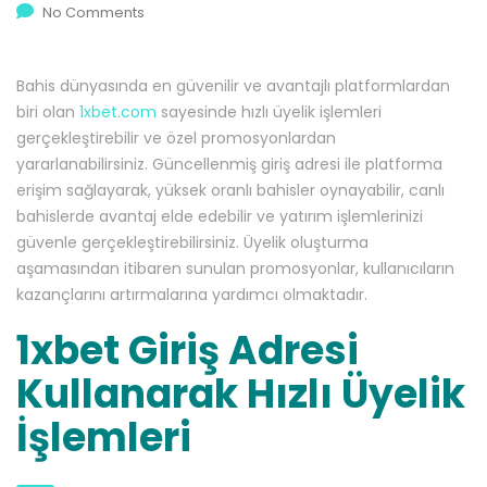
No Comments
Bahis dünyasında en güvenilir ve avantajlı platformlardan
biri olan
1xbet.com
sayesinde hızlı üyelik işlemleri
gerçekleştirebilir ve özel promosyonlardan
yararlanabilirsiniz. Güncellenmiş giriş adresi ile platforma
erişim sağlayarak, yüksek oranlı bahisler oynayabilir, canlı
bahislerde avantaj elde edebilir ve yatırım işlemlerinizi
güvenle gerçekleştirebilirsiniz. Üyelik oluşturma
aşamasından itibaren sunulan promosyonlar, kullanıcıların
kazançlarını artırmalarına yardımcı olmaktadır.
1xbet Giriş Adresi
Kullanarak Hızlı Üyelik
İşlemleri