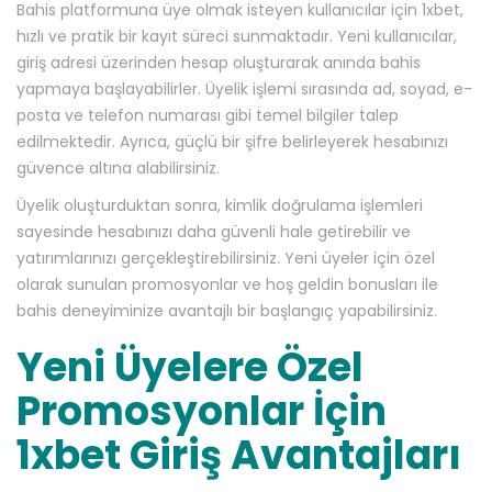
Bahis platformuna üye olmak isteyen kullanıcılar için 1xbet,
hızlı ve pratik bir kayıt süreci sunmaktadır. Yeni kullanıcılar,
giriş adresi üzerinden hesap oluşturarak anında bahis
yapmaya başlayabilirler. Üyelik işlemi sırasında ad, soyad, e-
posta ve telefon numarası gibi temel bilgiler talep
edilmektedir. Ayrıca, güçlü bir şifre belirleyerek hesabınızı
güvence altına alabilirsiniz.
Üyelik oluşturduktan sonra, kimlik doğrulama işlemleri
sayesinde hesabınızı daha güvenli hale getirebilir ve
yatırımlarınızı gerçekleştirebilirsiniz. Yeni üyeler için özel
olarak sunulan promosyonlar ve hoş geldin bonusları ile
bahis deneyiminize avantajlı bir başlangıç yapabilirsiniz.
Yeni Üyelere Özel
Promosyonlar İçin
1xbet Giriş Avantajları