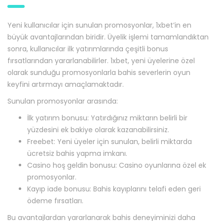
Yeni kullanıcılar için sunulan promosyonlar, 1xbet’in en
büyük avantajlarından biridir. Üyelik işlemi tamamlandıktan
sonra, kullanıcılar ilk yatırımlarında çeşitli bonus
fırsatlarından yararlanabilirler. 1xbet, yeni üyelerine özel
olarak sunduğu promosyonlarla bahis severlerin oyun
keyfini artırmayı amaçlamaktadır.
Sunulan promosyonlar arasında:
İlk yatırım bonusu: Yatırdığınız miktarın belirli bir
yüzdesini ek bakiye olarak kazanabilirsiniz.
Freebet: Yeni üyeler için sunulan, belirli miktarda
ücretsiz bahis yapma imkanı.
Casino hoş geldin bonusu: Casino oyunlarına özel ek
promosyonlar.
Kayıp iade bonusu: Bahis kayıplarını telafi eden geri
ödeme fırsatları.
Bu avantajlardan yararlanarak bahis deneyiminizi daha