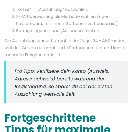
„Kasse“ → „Auszahlung“ auswählen.
SEPA‑Überweisung als Methode wählen (oder
Paysafecard, falls noch Guthaben vorhanden ist).
Betrag eingeben und „Absenden“ klicken.
Die Auszahlungsdauer beträgt in der Regel 24 – 48 Stunden,
weil das Casino automatisierte Prüfungen nutzt und keine
manuelle Freigabe nötig ist.
Pro Tipp: Verifiziere dein Konto (Ausweis,
Adressnachweis) bereits während der
Registrierung. So sparst du bei der ersten
Auszahlung wertvolle Zeit.
Fortgeschrittene
Tipps für maximale