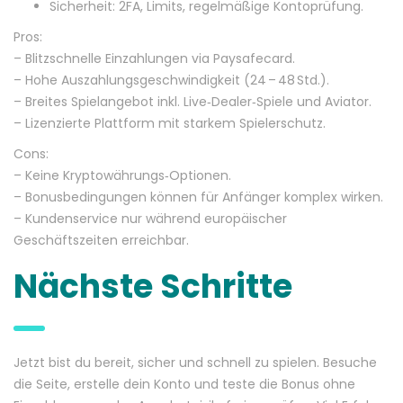
Sicherheit: 2FA, Limits, regelmäßige Kontoprüfung.
Pros:
– Blitzschnelle Einzahlungen via Paysafecard.
– Hohe Auszahlungsgeschwindigkeit (24 – 48 Std.).
– Breites Spielangebot inkl. Live‑Dealer‑Spiele und Aviator.
– Lizenzierte Plattform mit starkem Spielerschutz.
Cons:
– Keine Kryptowährungs‑Optionen.
– Bonusbedingungen können für Anfänger komplex wirken.
– Kundenservice nur während europäischer
Geschäftszeiten erreichbar.
Nächste Schritte
Jetzt bist du bereit, sicher und schnell zu spielen. Besuche
die Seite, erstelle dein Konto und teste die Bonus ohne