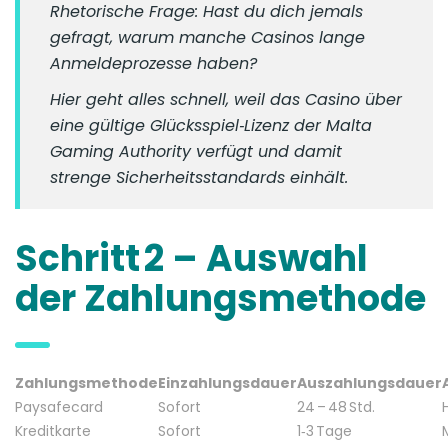
Rhetorische Frage: Hast du dich jemals
gefragt, warum manche Casinos lange
Anmeldeprozesse haben?
Hier geht alles schnell, weil das Casino über
eine gültige Glücksspiel‑Lizenz der Malta
Gaming Authority verfügt und damit
strenge Sicherheitsstandards einhält.
Schritt 2 – Auswahl
der Zahlungsmethode
Zahlungsmethode
Einzahlungsdauer
Auszahlungsdauer
Paysafecard
Sofort
24 – 48 Std.
Kreditkarte
Sofort
1‑3 Tage