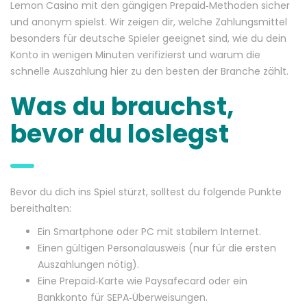
Lemon Casino mit den gängigen Prepaid‑Methoden sicher
und anonym spielst. Wir zeigen dir, welche Zahlungsmittel
besonders für deutsche Spieler geeignet sind, wie du dein
Konto in wenigen Minuten verifizierst und warum die
schnelle Auszahlung hier zu den besten der Branche zählt.
Was du brauchst,
bevor du loslegst
Bevor du dich ins Spiel stürzt, solltest du folgende Punkte
bereithalten:
Ein Smartphone oder PC mit stabilem Internet.
Einen gültigen Personalausweis (nur für die ersten
Auszahlungen nötig).
Eine Prepaid‑Karte wie Paysafecard oder ein
Bankkonto für SEPA‑Überweisungen.