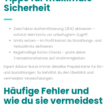
Sicherheit
Zwei‑Faktor‑Authentifizierung (2FA) aktivieren –
schützt dein Konto vor unbefugtem Zugriff.
Limits setzen – im Profil kannst du Einzahlungs‑ und
Verlustlimits definieren.
Regelmäßige Konto‑Checks – prüfe deine
Transaktionshistorie auf Unstimmigkeiten.
Expert Advice: Nutze immer dieselbe Prepaid‑Karte für Ein-
und Auszahlungen. So behältst du den Überblick und
vermeidest Verwechslungen.
Häufige Fehler und
wie du sie vermeidest