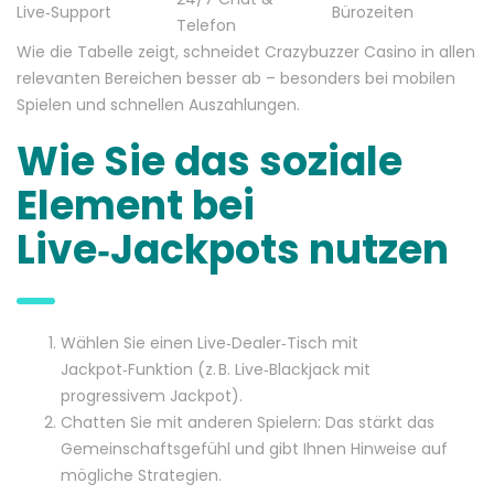
Live‑Support
Bürozeiten
Telefon
Wie die Tabelle zeigt, schneidet Crazybuzzer Casino in allen
relevanten Bereichen besser ab – besonders bei mobilen
Spielen und schnellen Auszahlungen.
Wie Sie das soziale
Element bei
Live‑Jackpots nutzen
Wählen Sie einen Live‑Dealer‑Tisch mit
Jackpot‑Funktion (z. B. Live‑Blackjack mit
progressivem Jackpot).
Chatten Sie mit anderen Spielern: Das stärkt das
Gemeinschaftsgefühl und gibt Ihnen Hinweise auf
mögliche Strategien.