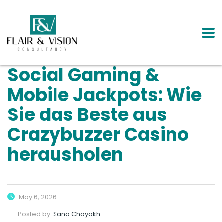
Social Gaming &
Mobile Jackpots: Wie
Sie das Beste aus
Crazybuzzer Casino
herausholen
May 6, 2026
Posted by:
Sana Choyakh