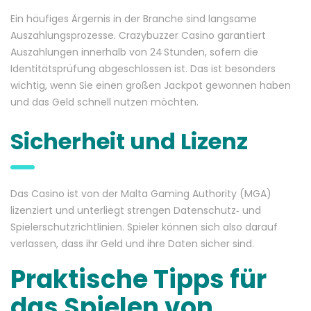
Ein häufiges Ärgernis in der Branche sind langsame
Auszahlungsprozesse. Crazybuzzer Casino garantiert
Auszahlungen innerhalb von 24 Stunden, sofern die
Identitätsprüfung abgeschlossen ist. Das ist besonders
wichtig, wenn Sie einen großen Jackpot gewonnen haben
und das Geld schnell nutzen möchten.
Sicherheit und Lizenz
Das Casino ist von der Malta Gaming Authority (MGA)
lizenziert und unterliegt strengen Datenschutz‑ und
Spielerschutzrichtlinien. Spieler können sich also darauf
verlassen, dass ihr Geld und ihre Daten sicher sind.
Praktische Tipps für
das Spielen von