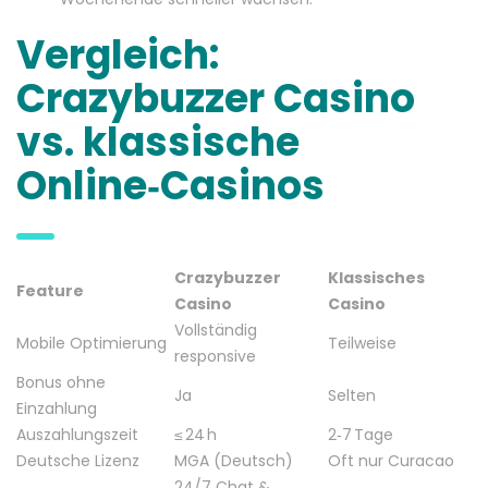
Vergleich:
Crazybuzzer Casino
vs. klassische
Online‑Casinos
Crazybuzzer
Klassisches
Feature
Casino
Casino
Vollständig
Mobile Optimierung
Teilweise
responsive
Bonus ohne
Ja
Selten
Einzahlung
Auszahlungszeit
≤ 24 h
2‑7 Tage
Deutsche Lizenz
MGA (Deutsch)
Oft nur Curacao
24/7 Chat &