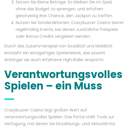
Setzen Sie kleine Beträge: So bleiben Sie im Spiel,
ohne das Budget zu sprengen, und erhöhen
gleichzeitig Ihre Chance, den Jackpot zu treffen.
Nutzen Sie Sonderaktionen: Crazybuzzer Casino bietet
regelmäßig Events, bei denen zusätzliche Freispiele
oder Bonus‑Credits vergeben werden.
Durch das Zusammenspiel von Sozialität und Mobilität
entsteht ein einzigartiges Spielerlebnis, das sowohl
Anfänger als auch erfahrene High‑Roller anspricht.
Verantwortungsvolles
Spielen – ein Muss
Crazybuzzer Casino legt großen Wert auf
verantwortungsvolles Spielen. Das Portal stellt Tools zur
Verfügung, mit denen Sie Einzahlungs‑ und Verlustlimits