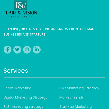
BRANDING, DIGITAL MARKETING AND INNOVATION FOR SMALL
BUSINESSES AND STARTUPS
Services
Scent Marketing
B2C Marketing Strategy
Digital Marketing Strategy
Market Trends
B2B marketing strategy
Start-up Marketing