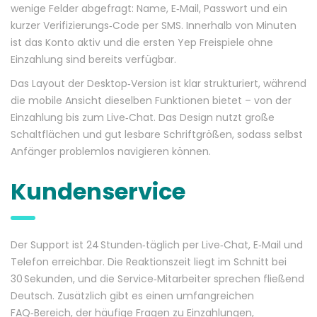
wenige Felder abgefragt: Name, E‑Mail, Passwort und ein
kurzer Verifizierungs‑Code per SMS. Innerhalb von Minuten
ist das Konto aktiv und die ersten Yep Freispiele ohne
Einzahlung sind bereits verfügbar.
Das Layout der Desktop‑Version ist klar strukturiert, während
die mobile Ansicht dieselben Funktionen bietet – von der
Einzahlung bis zum Live‑Chat. Das Design nutzt große
Schaltflächen und gut lesbare Schriftgrößen, sodass selbst
Anfänger problemlos navigieren können.
Kundenservice
Der Support ist 24 Stunden‑täglich per Live‑Chat, E‑Mail und
Telefon erreichbar. Die Reaktionszeit liegt im Schnitt bei
30 Sekunden, und die Service‑Mitarbeiter sprechen fließend
Deutsch. Zusätzlich gibt es einen umfangreichen
FAQ‑Bereich, der häufige Fragen zu Einzahlungen,