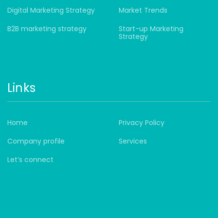
Digital Marketing Strategy
Market Trends
B2B marketing strategy
Start-up Marketing
Strategy
Links
Home
Privacy Policy
Company profile
Services
Let’s connect