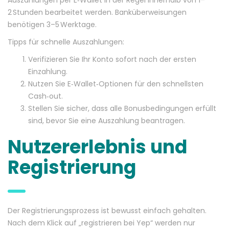
2 Stunden bearbeitet werden. Banküberweisungen
benötigen 3–5 Werktage.
Tipps für schnelle Auszahlungen:
Verifizieren Sie Ihr Konto sofort nach der ersten
Einzahlung.
Nutzen Sie E‑Wallet‑Optionen für den schnellsten
Cash‑out.
Stellen Sie sicher, dass alle Bonusbedingungen erfüllt
sind, bevor Sie eine Auszahlung beantragen.
Nutzererlebnis und
Registrierung
Der Registrierungsprozess ist bewusst einfach gehalten.
Nach dem Klick auf „registrieren bei Yep“ werden nur