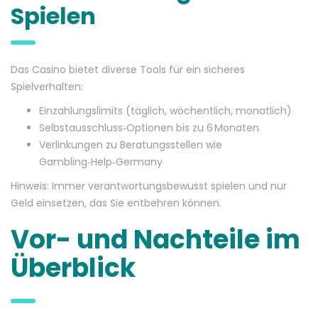
Spielen
Das Casino bietet diverse Tools für ein sicheres
Spielverhalten:
Einzahlungslimits (täglich, wöchentlich, monatlich)
Selbstausschluss‑Optionen bis zu 6 Monaten
Verlinkungen zu Beratungsstellen wie
Gambling‑Help‑Germany
Hinweis: Immer verantwortungsbewusst spielen und nur
Geld einsetzen, das Sie entbehren können.
Vor- und Nachteile im
Überblick