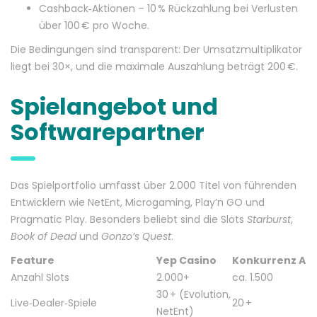
Cashback‑Aktionen – 10 % Rückzahlung bei Verlusten
über 100 € pro Woche.
Die Bedingungen sind transparent: Der Umsatzmultiplikator
liegt bei 30×, und die maximale Auszahlung beträgt 200 €.
Spielangebot und
Softwarepartner
Das Spielportfolio umfasst über 2.000 Titel von führenden
Entwicklern wie NetEnt, Microgaming, Play’n GO und
Pragmatic Play. Besonders beliebt sind die Slots
Starburst
,
Book of Dead
und
Gonzo’s Quest
.
Feature
Yep Casino
Konkurrenz A
Anzahl Slots
2.000+
ca. 1.500
30 + (Evolution,
Live‑Dealer‑Spiele
20 +
NetEnt)