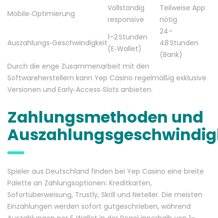
Vollständig
Teilweise App
Mobile‑Optimierung
responsive
nötig
24–
1–2 Stunden
Auszahlungs‑Geschwindigkeit
48 Stunden
(E‑Wallet)
(Bank)
Durch die enge Zusammenarbeit mit den
Softwareherstellern kann Yep Casino regelmäßig exklusive
Versionen und Early‑Access‑Slots anbieten.
Zahlungsmethoden und
Auszahlungsgeschwindig
Spieler aus Deutschland finden bei Yep Casino eine breite
Palette an Zahlungsoptionen: Kreditkarten,
Sofortüberweisung, Trustly, Skrill und Neteller. Die meisten
Einzahlungen werden sofort gutgeschrieben, während
Auszahlungen per E‑Wallet in der Regel innerhalb von 1–