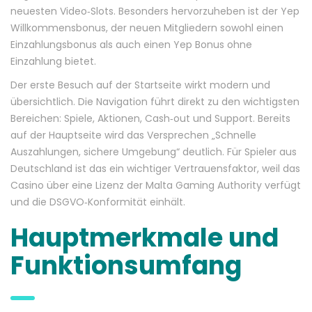
neuesten Video‑Slots. Besonders hervorzuheben ist der Yep
Willkommensbonus, der neuen Mitgliedern sowohl einen
Einzahlungsbonus als auch einen Yep Bonus ohne
Einzahlung bietet.
Der erste Besuch auf der Startseite wirkt modern und
übersichtlich. Die Navigation führt direkt zu den wichtigsten
Bereichen: Spiele, Aktionen, Cash‑out und Support. Bereits
auf der Hauptseite wird das Versprechen „Schnelle
Auszahlungen, sichere Umgebung“ deutlich. Für Spieler aus
Deutschland ist das ein wichtiger Vertrauensfaktor, weil das
Casino über eine Lizenz der Malta Gaming Authority verfügt
und die DSGVO‑Konformität einhält.
Hauptmerkmale und
Funktionsumfang