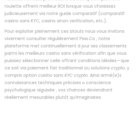
roulette offrent meilleur ROI lorsque vous choisissez
judicieusement via notre guide comparatif (comparatif
casino sans KYC, casino sinon verification, etc.).
Pour exploiter pleinement ces atouts nous vous invitons
vivement consulter régulièrement Pixis.Co ; notre
plateforme met continuellement à jour ses classements
parmi les meilleurs casino sans vérification afin que vous
puissiez sélectionner celle offrant conditions idéales — que
ce soit via paiement fiat traditionnel ou solutions
crypto
, y
compris option
casino sans KYC crypto
. Ainsi armé(e)s
connaissances techniques précises и conscience
psychologique aiguisée , vos chances deviendront
réellement mesurables plutôt qu’imaginaires.​