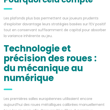
Les plafonds plus bas permettent aux joueurs prudents
d’exploiter davantage leurs stratégies basées sur l’EV positif
tout en conservant suffisamment de capital pour absorber
la variance inhérente au jeu.
Technologie et
précision des roues :
du mécanique au
numérique
Les premières salles européennes utilisaient encore
aujourd’hui des roues métalliques calibrées manuellement