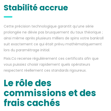
Stabilité accrue
Cette précision technologique garantit qu’une série
prolongée ne dévie pas brusquement du taux théorique ;
ainsi même après plusieurs milliers de spins votre bankroll
suit exactement ce qui était prévu mathématiquement
lors du paramétrage initial.
Pixis.Co recense régulièrement ces certificats afin que
vous puissiez choisir rapidement quels opérateurs
respectent réellement ces standards rigoureux.
Le rôle des
commissions et des
frais cachés