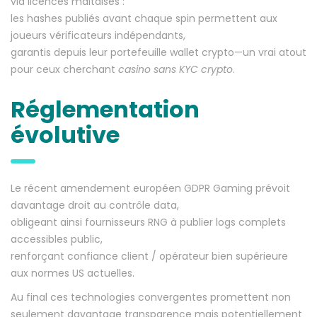
via licences maltaises :
les hashes publiés avant chaque spin permettent aux
joueurs vérificateurs indépendants,
garantis depuis leur portefeuille wallet crypto—un vrai atout
pour ceux cherchant
casino sans KYC crypto
.
Réglementation
évolutive
Le récent amendement européen GDPR Gaming prévoit
davantage droit au contrôle data,
obligeant ainsi fournisseurs RNG à publier logs complets
accessibles public,
renforçant confiance client / opérateur bien supérieure
aux normes US actuelles.
Au final ces technologies convergentes promettent non
seulement davantage transparence mais potentiellement