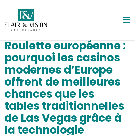
Roulette européenne :
pourquoi les casinos
modernes d’Europe
offrent de meilleures
chances que les
tables traditionnelles
de Las Vegas grâce à
la technologie