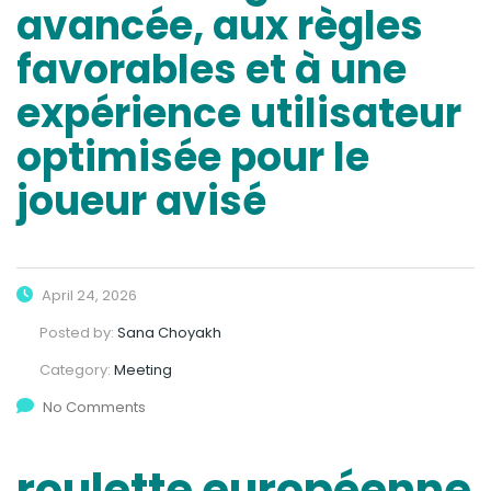
avancée, aux règles
favorables et à une
expérience utilisateur
optimisée pour le
joueur avisé
April 24, 2026
Posted by:
Sana Choyakh
Category:
Meeting
No Comments
roulette européenne