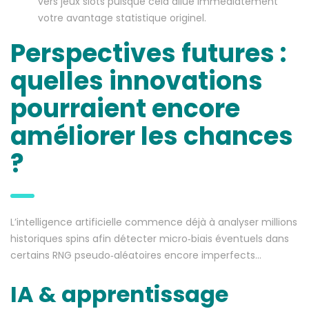
vers jeux slots puisque cela dilue immédiatement
votre avantage statistique originel.
Perspectives futures :
quelles innovations
pourraient encore
améliorer les chances
?
L’intelligence artificielle commence déjà à analyser millions
historiques spins afin détecter micro‑biais éventuels dans
certains RNG pseudo‐aléatoires encore imperfects…
IA & apprentissage