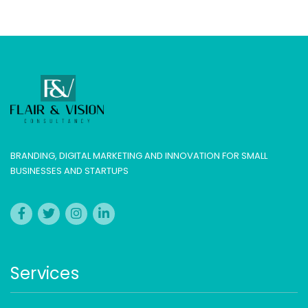
BRANDING, DIGITAL MARKETING AND INNOVATION FOR SMALL
BUSINESSES AND STARTUPS
Services