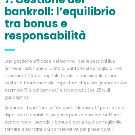
bankroll: l’equilibrio
tra bonus e
responsabilità
Una gestione efficace del bankroll per le sessioni live
richiede l’adozione di unità di puntata: si consiglia di non
superare il 2 % del capitale totale in una singola mano.
Inoltre, è fondamentale impostare stop‑loss giornalieri (ad
esempio 15 % del bankroll) e take‑profit (es. 25 % di
guadagno).
Separare i fondi “bonus” da quelli “depositati” permette di
rispettare i requisiti di wagering senza compromettere il
denaro reale. Quando il bonus è esaurito, è consigliabile
tornare a puntate più conservative per preservare il