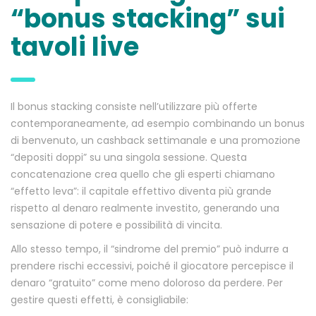
“bonus stacking” sui
tavoli live
Il bonus stacking consiste nell’utilizzare più offerte
contemporaneamente, ad esempio combinando un bonus
di benvenuto, un cashback settimanale e una promozione
“depositi doppi” su una singola sessione. Questa
concatenazione crea quello che gli esperti chiamano
“effetto leva”: il capitale effettivo diventa più grande
rispetto al denaro realmente investito, generando una
sensazione di potere e possibilità di vincita.
Allo stesso tempo, il “sindrome del premio” può indurre a
prendere rischi eccessivi, poiché il giocatore percepisce il
denaro “gratuito” come meno doloroso da perdere. Per
gestire questi effetti, è consigliabile: