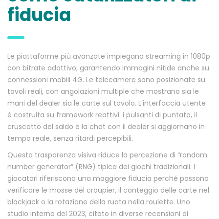
fiducia
Le piattaforme più avanzate impiegano streaming in 1080p
con bitrate adattivo, garantendo immagini nitide anche su
connessioni mobili 4G. Le telecamere sono posizionate su
tavoli reali, con angolazioni multiple che mostrano sia le
mani del dealer sia le carte sul tavolo. L’interfaccia utente
è costruita su framework reattivi: i pulsanti di puntata, il
cruscotto del saldo e la chat con il dealer si aggiornano in
tempo reale, senza ritardi percepibili.
Questa trasparenza visiva riduce la percezione di “random
number generator” (RNG) tipica dei giochi tradizionali. I
giocatori riferiscono una maggiore fiducia perché possono
verificare le mosse del croupier, il conteggio delle carte nel
blackjack o la rotazione della ruota nella roulette. Uno
studio interno del 2023, citato in diverse recensioni di