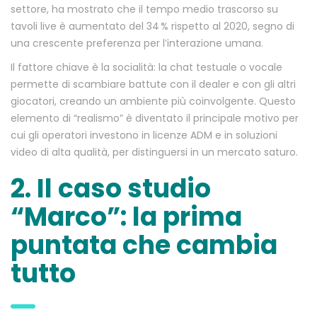
settore, ha mostrato che il tempo medio trascorso su
tavoli live è aumentato del 34 % rispetto al 2020, segno di
una crescente preferenza per l’interazione umana.
Il fattore chiave è la socialità: la chat testuale o vocale
permette di scambiare battute con il dealer e con gli altri
giocatori, creando un ambiente più coinvolgente. Questo
elemento di “realismo” è diventato il principale motivo per
cui gli operatori investono in licenze ADM e in soluzioni
video di alta qualità, per distinguersi in un mercato saturo.
2. Il caso studio
“Marco”: la prima
puntata che cambia
tutto