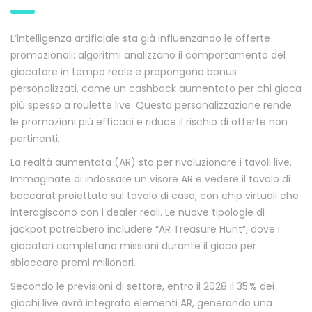
L’intelligenza artificiale sta già influenzando le offerte
promozionali: algoritmi analizzano il comportamento del
giocatore in tempo reale e propongono bonus
personalizzati, come un cashback aumentato per chi gioca
più spesso a roulette live. Questa personalizzazione rende
le promozioni più efficaci e riduce il rischio di offerte non
pertinenti.
La realtà aumentata (AR) sta per rivoluzionare i tavoli live.
Immaginate di indossare un visore AR e vedere il tavolo di
baccarat proiettato sul tavolo di casa, con chip virtuali che
interagiscono con i dealer reali. Le nuove tipologie di
jackpot potrebbero includere “AR Treasure Hunt”, dove i
giocatori completano missioni durante il gioco per
sbloccare premi milionari.
Secondo le previsioni di settore, entro il 2028 il 35 % dei
giochi live avrà integrato elementi AR, generando una