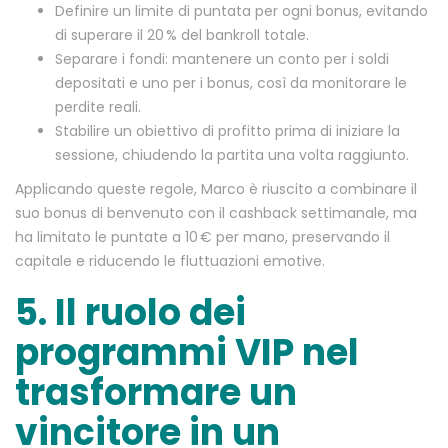
Definire un limite di puntata per ogni bonus, evitando
di superare il 20 % del bankroll totale.
Separare i fondi: mantenere un conto per i soldi
depositati e uno per i bonus, così da monitorare le
perdite reali.
Stabilire un obiettivo di profitto prima di iniziare la
sessione, chiudendo la partita una volta raggiunto.
Applicando queste regole, Marco è riuscito a combinare il
suo bonus di benvenuto con il cashback settimanale, ma
ha limitato le puntate a 10 € per mano, preservando il
capitale e riducendo le fluttuazioni emotive.
5. Il ruolo dei
programmi VIP nel
trasformare un
vincitore in un