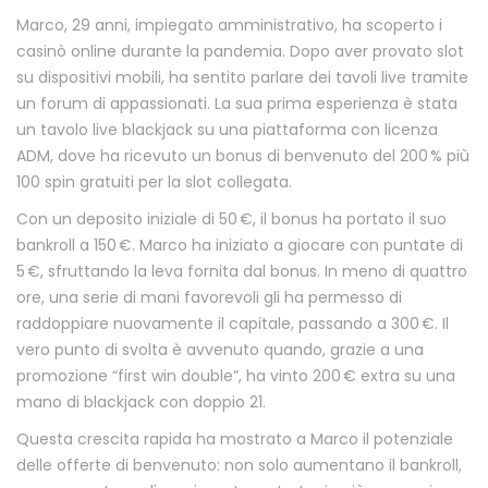
Marco, 29 anni, impiegato amministrativo, ha scoperto i
casinò online durante la pandemia. Dopo aver provato slot
su dispositivi mobili, ha sentito parlare dei tavoli live tramite
un forum di appassionati. La sua prima esperienza è stata
un tavolo live blackjack su una piattaforma con licenza
ADM, dove ha ricevuto un bonus di benvenuto del 200 % più
100 spin gratuiti per la slot collegata.
Con un deposito iniziale di 50 €, il bonus ha portato il suo
bankroll a 150 €. Marco ha iniziato a giocare con puntate di
5 €, sfruttando la leva fornita dal bonus. In meno di quattro
ore, una serie di mani favorevoli gli ha permesso di
raddoppiare nuovamente il capitale, passando a 300 €. Il
vero punto di svolta è avvenuto quando, grazie a una
promozione “first win double”, ha vinto 200 € extra su una
mano di blackjack con doppio 21.
Questa crescita rapida ha mostrato a Marco il potenziale
delle offerte di benvenuto: non solo aumentano il bankroll,