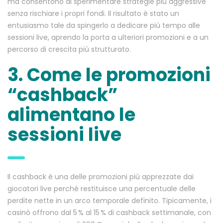
ma consentono di sperimentare strategie più aggressive
senza rischiare i propri fondi. Il risultato è stato un
entusiasmo tale da spingerlo a dedicare più tempo alle
sessioni live, aprendo la porta a ulteriori promozioni e a un
percorso di crescita più strutturato.
3. Come le promozioni
“cashback”
alimentano le
sessioni live
Il cashback è una delle promozioni più apprezzate dai
giocatori live perché restituisce una percentuale delle
perdite nette in un arco temporale definito. Tipicamente, i
casinò offrono dal 5 % al 15 % di cashback settimanale, con