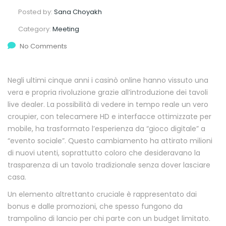
Posted by:
Sana Choyakh
Category:
Meeting
No Comments
Negli ultimi cinque anni i casinò online hanno vissuto una
vera e propria rivoluzione grazie all’introduzione dei tavoli
live dealer. La possibilità di vedere in tempo reale un vero
croupier, con telecamere HD e interfacce ottimizzate per
mobile, ha trasformato l’esperienza da “gioco digitale” a
“evento sociale”. Questo cambiamento ha attirato milioni
di nuovi utenti, soprattutto coloro che desideravano la
trasparenza di un tavolo tradizionale senza dover lasciare
casa.
Un elemento altrettanto cruciale è rappresentato dai
bonus e dalle promozioni, che spesso fungono da
trampolino di lancio per chi parte con un budget limitato.