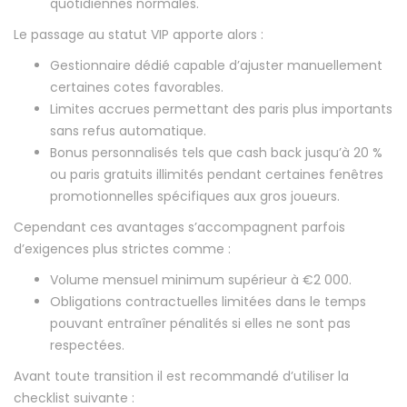
quotidiennes normales.
Le passage au statut VIP apporte alors :
Gestionnaire dédié capable d’ajuster manuellement
certaines cotes favorables.
Limites accrues permettant des paris plus importants
sans refus automatique.
Bonus personnalisés tels que cash back jusqu’à 20 %
ou paris gratuits illimités pendant certaines fenêtres
promotionnelles spécifiques aux gros joueurs.
Cependant ces avantages s’accompagnent parfois
d’exigences plus strictes comme :
Volume mensuel minimum supérieur à €2 000.
Obligations contractuelles limitées dans le temps
pouvant entraîner pénalités si elles ne sont pas
respectées.
Avant toute transition il est recommandé d’utiliser la
checklist suivante :