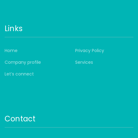
Links
Home
Privacy Policy
Company profile
Services
Let’s connect
Contact