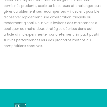
combinés prudents, exploiter boosteurs et challenges puis
gérer durablement ses récompenses – il devient possible
d’observer rapidement une amélioration tangible du
rendement global. Nous vous invitons dès maintenant à
appliquer au moins deux stratégies décrites dans cet
article afin d’expérimenter concrètement l’impact positif
sur vos performances lors des prochains matchs ou
compétitions sportives.​