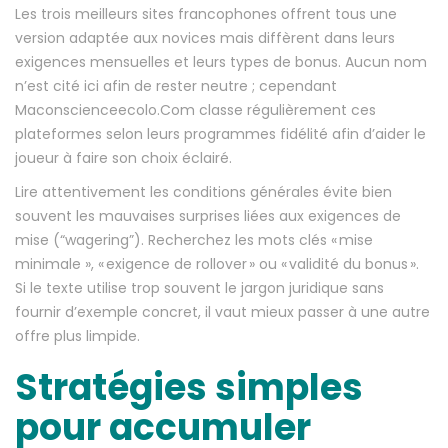
Les trois meilleurs sites francophones offrent tous une
version adaptée aux novices mais diffèrent dans leurs
exigences mensuelles et leurs types de bonus. Aucun nom
n’est cité ici afin de rester neutre ; cependant
Maconscienceecolo.Com classe régulièrement ces
plateformes selon leurs programmes fidélité afin d’aider le
joueur à faire son choix éclairé.
Lire attentivement les conditions générales évite bien
souvent les mauvaises surprises liées aux exigences de
mise (“wagering”). Recherchez les mots clés « mise
minimale », « exigence de rollover » ou « validité du bonus ».
Si le texte utilise trop souvent le jargon juridique sans
fournir d’exemple concret, il vaut mieux passer à une autre
offre plus limpide.
Stratégies simples
pour accumuler