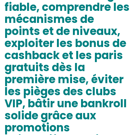
fiable, comprendre les
mécanismes de
points et de niveaux,
exploiter les bonus de
cashback et les paris
gratuits dès la
première mise, éviter
les pièges des clubs
VIP, bâtir une bankroll
solide grâce aux
promotions