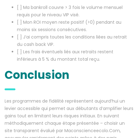
[ ] Ma bankroll couvre > 3 fois le volume mensuel
requis pour le niveau VIP visé.
[ ] Mon ROI moyen reste positif (>0) pendant au
moins six sessions consécutives.
[ ] J’ai compris toutes les conditions liées au retrait
du cash back VIP.
[ ] Les frais éventuels liés aux retraits restent
inférieurs à 5 % du montant total reçu.
Conclusion
Les programmes de fidélité représentent aujourd’hui un
levier accessible qui permet aux débutants d’amplifier leurs
gains tout en limitant leurs risques initiaux. En suivant
méthodiquement chaque étape présentée – choisir un
site transparent évalué par Maconscienceecolo.Com,
accumuler rapidement des points grâce à des paris