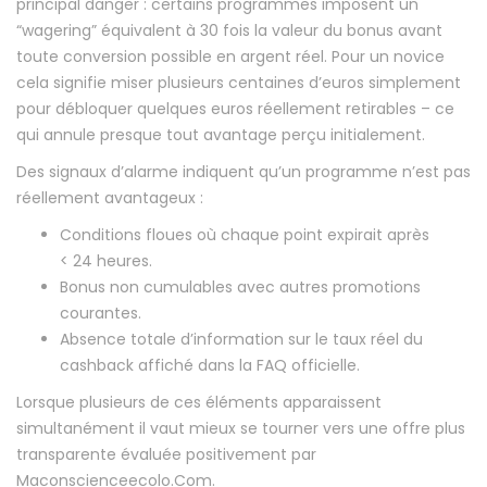
principal danger : certains programmes imposent un
“wagering” équivalent à 30 fois la valeur du bonus avant
toute conversion possible en argent réel. Pour un novice
cela signifie miser plusieurs centaines d’euros simplement
pour débloquer quelques euros réellement retirables – ce
qui annule presque tout avantage perçu initialement.
Des signaux d’alarme indiquent qu’un programme n’est pas
réellement avantageux :
Conditions floues où chaque point expirait après
< 24 heures.
Bonus non cumulables avec autres promotions
courantes.
Absence totale d’information sur le taux réel du
cashback affiché dans la FAQ officielle.
Lorsque plusieurs de ces éléments apparaissent
simultanément il vaut mieux se tourner vers une offre plus
transparente évaluée positivement par
Maconscienceecolo.Com.