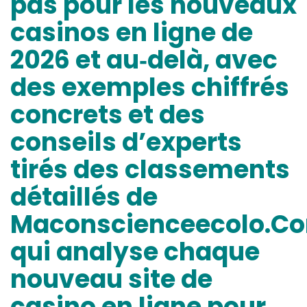
pas pour les nouveaux
casinos en ligne de
2026 et au‑delà, avec
des exemples chiffrés
concrets et des
conseils d’experts
tirés des classements
détaillés de
Maconscienceecolo.C
qui analyse chaque
nouveau site de
casino en ligne pour