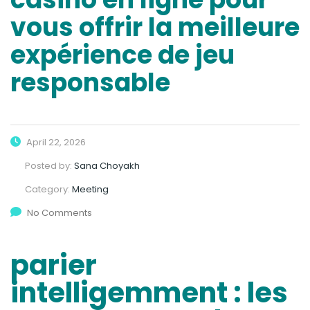
vous offrir la meilleure
expérience de jeu
responsable
April 22, 2026
Posted by:
Sana Choyakh
Category:
Meeting
No Comments
parier
intelligemment : les