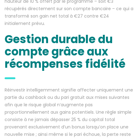
hauteur de 10 % offert par le programme – soit €3
récupérés directement sur son compte bancaire – ce qui a
transformé son gain net total à €27 contre €24
initialement prévu.
Gestion durable du
compte grâce aux
récompenses fidélité
Réinvestir intelligemment signifie affecter uniquement une
partie du cashback ou du pari gratuit aux mises suivantes
afin que le risque global n’augmente pas
proportionnellement aux gains potentiels. Une règle simple
consiste à ne jamais dépasser 25 % du capital total
provenant exclusivement d’un bonus lorsqu’on place une
nouvelle mise ; ainsi même si le pari échoue, la perte reste