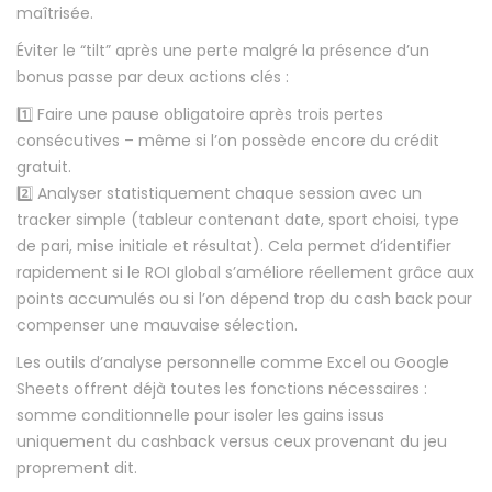
maîtrisée.
Éviter le “tilt” après une perte malgré la présence d’un
bonus passe par deux actions clés :
1️⃣ Faire une pause obligatoire après trois pertes
consécutives – même si l’on possède encore du crédit
gratuit.
2️⃣ Analyser statistiquement chaque session avec un
tracker simple (tableur contenant date, sport choisi, type
de pari, mise initiale et résultat). Cela permet d’identifier
rapidement si le ROI global s’améliore réellement grâce aux
points accumulés ou si l’on dépend trop du cash back pour
compenser une mauvaise sélection.
Les outils d’analyse personnelle comme Excel ou Google
Sheets offrent déjà toutes les fonctions nécessaires :
somme conditionnelle pour isoler les gains issus
uniquement du cashback versus ceux provenant du jeu
proprement dit.