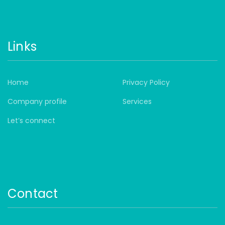
Links
Home
Privacy Policy
Company profile
Services
Let’s connect
Contact