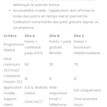
débloquer le premier bonus.
Accessibilité mobile : l’application doit afficher le
solde des points en temps réel et permettre
l’utilisation instantanée des paris gratuits depuis un
smartphone.
Critère
Site A
Site B
Site C
Points +
Points + paris
Points +
Programme
cashback
gratuits
boosteurs
fidélité
jusqu’à 12 %
illimités
hebdomadaires
Seuil
minimum
50
30
70
(€/mois)
Cashback
10
8
12
moyen (%)
Application
iOS & Android
Web
iOS uniquement
mobile
native
responsive
Support
Email +
Chat business
Chat 24/7
client
téléphone
hours