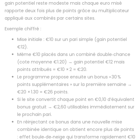
gain potentiel reste modeste mais chaque euro misé
rapporte deux fois plus de points grâce au multiplicateur
appliqué aux combinés par certains sites.
Exemple chiffré :
Mise initiale : €10 sur un pari simple (gain potentiel
€12).
Même €10 placés dans un combiné double‑chance
(cote moyenne €1.20) → gain potentiel €12 mais
points attribués = €10 × 2 = €20.
Le programme propose ensuite un bonus « 30 %
points supplémentaires » sur la première semaine →
€20 × 1.30 = €26 points.
Si le site convertit chaque point en €0,10 d’équivalent
bonus gratuit → €2,60 utilisables immédiatement sur
le prochain pari.
En réinjectant ce bonus dans une nouvelle mise
combinée identique on obtient encore plus de points
: effet boule‑de‑neige qui transforme rapidement €10