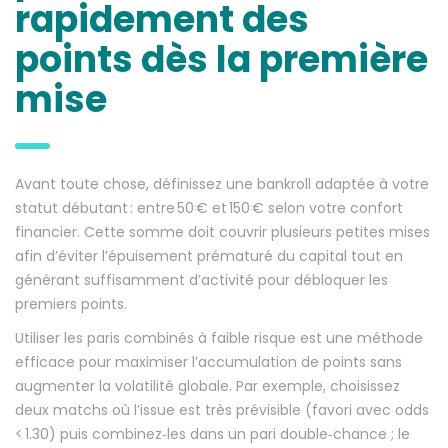
rapidement des
points dès la première
mise
Avant toute chose, définissez une bankroll adaptée à votre
statut débutant : entre 50 € et 150 € selon votre confort
financier. Cette somme doit couvrir plusieurs petites mises
afin d’éviter l’épuisement prématuré du capital tout en
générant suffisamment d’activité pour débloquer les
premiers points.
Utiliser les paris combinés à faible risque est une méthode
efficace pour maximiser l’accumulation de points sans
augmenter la volatilité globale. Par exemple, choisissez
deux matchs où l’issue est très prévisible (favori avec odds
< 1.30) puis combinez‑les dans un pari double‑chance ; le