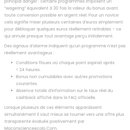
principal danger : certains programmes imposent un
“wagering” équivalent à 30 fois la valeur du bonus avant
toute conversion possible en argent réel. Pour un novice
cela signifie miser plusieurs centaines d’euros simplement
pour débloquer quelques euros réellement retirables – ce
qui annule presque tout avantage perçu initialement.
Des signaux d’alarme indiquent qu’un programme n’est pas
réellement avantageux :
Conditions floues où chaque point expirait après
< 24 heures.
Bonus non cumulables avec autres promotions
courantes.
Absence totale d’information sur le taux réel du
cashback affiché dans la FAQ officielle.
Lorsque plusieurs de ces éléments apparaissent
simultanément il vaut mieux se tourner vers une offre plus
transparente évaluée positivement par
Maconscienceecolo.Com.