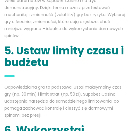
Wiele automatów w Supabet Casino ma tryb
demonstracyjny. Dzięki temu możesz przetestować
mechanikę i zmienność (volatility) gry bez ryzyka. Wybieraj
gry o średniej zmienności, które dają częstsze, choć
mniejsze wygrane – idealne do wykorzystania darmowych
spinów.
5. Ustaw limity czasu i
budżetu
Odpowiedzialna gra to podstawa. Ustal maksymalny czas
gry (np. 30 min) i limit strat (np. 50 zł). Supabet Casino
udostępnia narzędzia do samodzielnego limitowania, co
pomaga zachować kontrolę i cieszyć się darmowymi
spinami bez presji.
6. Wykorzystaj