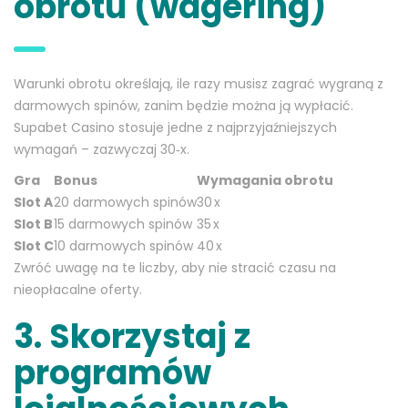
obrotu (wagering)
Warunki obrotu określają, ile razy musisz zagrać wygraną z
darmowych spinów, zanim będzie można ją wypłacić.
Supabet Casino stosuje jedne z najprzyjaźniejszych
wymagań – zazwyczaj 30‑x.
Gra
Bonus
Wymagania obrotu
Slot A
20 darmowych spinów
30 x
Slot B
15 darmowych spinów
35 x
Slot C
10 darmowych spinów
40 x
Zwróć uwagę na te liczby, aby nie stracić czasu na
nieopłacalne oferty.
3. Skorzystaj z
programów