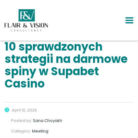
10 sprawdzonych
strategii na darmowe
spiny w Supabet
Casino
April 10, 2026
Posted by:
Sana Choyakh
Category:
Meeting