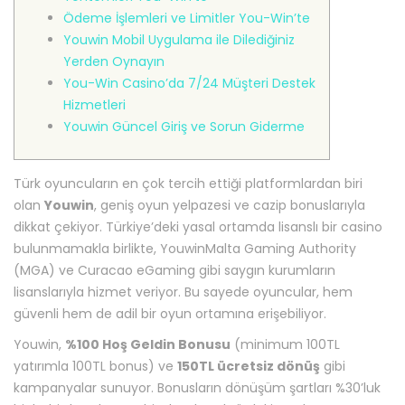
Ödeme İşlemleri ve Limitler You-Win’te
Youwin Mobil Uygulama ile Dilediğiniz
Yerden Oynayın
You-Win Casino’da 7/24 Müşteri Destek
Hizmetleri
Youwin Güncel Giriş ve Sorun Giderme
Türk oyuncuların en çok tercih ettiği platformlardan biri
olan
Youwin
, geniş oyun yelpazesi ve cazip bonuslarıyla
dikkat çekiyor. Türkiye’deki yasal ortamda lisanslı bir casino
bulunmamakla birlikte, YouwinMalta Gaming Authority
(MGA) ve Curacao eGaming gibi saygın kurumların
lisanslarıyla hizmet veriyor. Bu sayede oyuncular, hem
güvenli hem de adil bir oyun ortamına erişebiliyor.
Youwin,
%100 Hoş Geldin Bonusu
(minimum 100TL
yatırımla 100TL bonus) ve
150TL ücretsiz dönüş
gibi
kampanyalar sunuyor. Bonusların dönüşüm şartları %30’luk