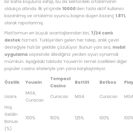
bir bahis koşuluna sahip, bu da sektördeki ortalamanın
oldukça altında. İlk yıl içinde
10000
’den fazla aktif kullanıcı
kazanılmış ve ortalama oyuncu başına düşen kazanç
1.8TL
olarak raporlanmış.
Platformun en büyük avantajlarından biri,
7/24 canlı
destek
hizmeti. Türkiye’den gelen her talep, anlık çeviri
desteğiyle hızlı bir şekilde çözülüyor. Bunun yanı sıra,
mobil
uygulama
sayesinde dilediğiniz yerden oyun oynamak
mümkün. Aşağıdaki tabloda Youwin’in temel özellikleri diğer
popüler casino siteleriyle yan yana karşılaştırılıyor.
Tempest
Özellik
Youwin
Bettilt
Betboo
Pla
Casino
MGA,
Lisans
Curacao
MGA
Curacao
MG
Curacao
Hoş
Geldin
100%
150%
125%
100%
100
Bonusı
(%)