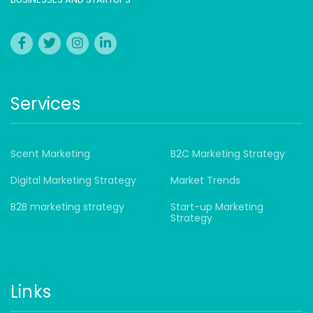
Services
Scent Marketing
B2C Marketing Strategy
Digital Marketing Strategy
Market Trends
B2B marketing strategy
Start-up Marketing
Strategy
Links