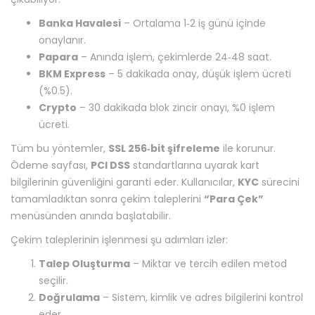
Banka Havalesi
– Ortalama 1‑2 iş günü içinde
onaylanır.
Papara
– Anında işlem, çekimlerde 24‑48 saat.
BKM Express
– 5 dakikada onay, düşük işlem ücreti
(%0.5).
Crypto
– 30 dakikada blok zincir onayı, %0 işlem
ücreti.
Tüm bu yöntemler,
SSL 256‑bit şifreleme
ile korunur.
Ödeme sayfası,
PCI DSS
standartlarına uyarak kart
bilgilerinin güvenliğini garanti eder. Kullanıcılar,
KYC
sürecini
tamamladıktan sonra çekim taleplerini
“Para Çek”
menüsünden anında başlatabilir.
Çekim taleplerinin işlenmesi şu adımları izler:
Talep Oluşturma
– Miktar ve tercih edilen metod
seçilir.
Doğrulama
– Sistem, kimlik ve adres bilgilerini kontrol
eder.