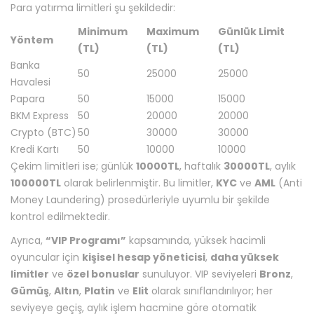
Para yatırma limitleri şu şekildedir:
Minimum
Maximum
Günlük Limit
Yöntem
(TL)
(TL)
(TL)
Banka
50
25000
25000
Havalesi
Papara
50
15000
15000
BKM Express
50
20000
20000
Crypto (BTC)
50
30000
30000
Kredi Kartı
50
10000
10000
Çekim limitleri ise; günlük
10000TL
, haftalık
30000TL
, aylık
100000TL
olarak belirlenmiştir. Bu limitler,
KYC
ve
AML
(Anti
Money Laundering) prosedürleriyle uyumlu bir şekilde
kontrol edilmektedir.
Ayrıca,
“VIP Programı”
kapsamında, yüksek hacimli
oyuncular için
kişisel hesap yöneticisi
,
daha yüksek
limitler
ve
özel bonuslar
sunuluyor. VIP seviyeleri
Bronz
,
Gümüş
,
Altın
,
Platin
ve
Elit
olarak sınıflandırılıyor; her
seviyeye geçiş, aylık işlem hacmine göre otomatik