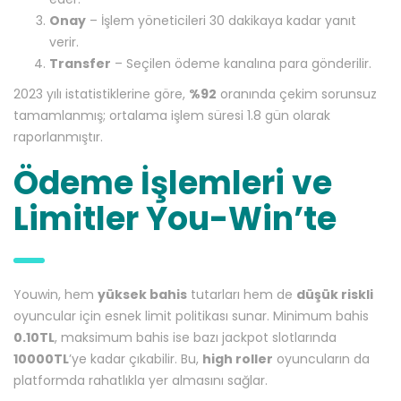
Onay
– İşlem yöneticileri 30 dakikaya kadar yanıt
verir.
Transfer
– Seçilen ödeme kanalına para gönderilir.
2023 yılı istatistiklerine göre,
%92
oranında çekim sorunsuz
tamamlanmış; ortalama işlem süresi 1.8 gün olarak
raporlanmıştır.
Ödeme İşlemleri ve
Limitler You-Win’te
Youwin, hem
yüksek bahis
tutarları hem de
düşük riskli
oyuncular için esnek limit politikası sunar. Minimum bahis
0.10TL
, maksimum bahis ise bazı jackpot slotlarında
10000TL
’ye kadar çıkabilir. Bu,
high roller
oyuncuların da
platformda rahatlıkla yer almasını sağlar.