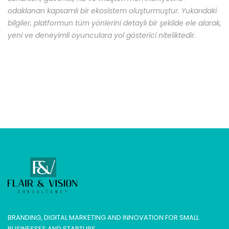
odaklanan kapsamlı bir ekosistem oluşturmuştur. Yukarıdaki
bilgiler, platformun tüm yönlerini detaylı bir şekilde ele alarak,
yeni ve deneyimli oyunculara yol gösterici niteliktedir.
BRANDING, DIGITAL MARKETING AND INNOVATION FOR SMALL
BUSINESSES AND STARTUPS