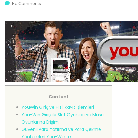
No Comments
Content
YouWin Giriş ve Hızlı Kayıt İşlemleri
You-Win Giriş ile Slot Oyunları ve Masa
Oyunlarına Erişim
Güvenli Para Yatırma ve Para Çekme
Yöntemleri You-Win’te