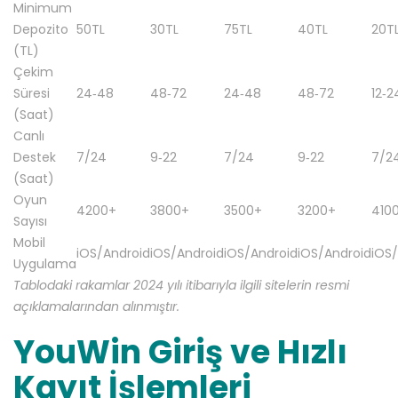
Minimum
Depozito
50TL
30TL
75TL
40TL
20T
(TL)
Çekim
Süresi
24‑48
48‑72
24‑48
48‑72
12‑2
(Saat)
Canlı
Destek
7/24
9‑22
7/24
9‑22
7/2
(Saat)
Oyun
4200+
3800+
3500+
3200+
410
Sayısı
Mobil
iOS/Android
iOS/Android
iOS/Android
iOS/Android
iOS
Uygulama
Tablodaki rakamlar 2024 yılı itibarıyla ilgili sitelerin resmi
açıklamalarından alınmıştır.
YouWin Giriş ve Hızlı
Kayıt İşlemleri