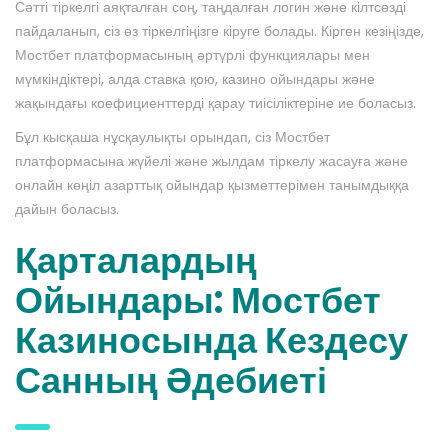
Сәтті тіркелгі аяқталған соң, таңдалған логин және кілтсөзді
пайдаланып, сіз өз тіркелгіңізге кіруге болады. Кірген кезіңізде,
Мостбет платформасының әртүрлі функциялары мен
мүмкіндіктері, алда ставка қою, казино ойындары және
жақындағы коефициенттерді қарау тиісіліктеріне ие боласыз.
Бұл кысқаша нұсқаулықты орындап, сіз Мостбет
платформасына жүйелі және жылдам тіркелу жасауға және
онлайн көңіл азарттық ойындар қызметтерімен танымдыққа
дайын боласыз.
Қарталардың
Ойындары: Мостбет
Казиносында Кездесу
Санның Әдебиеті