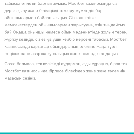
табысқа өтілетін барлық жұмыс. Мостбет казиносында сіз
дұрыс қылу және біліміңізді тексеру мүмкіндігі бар
ойыншылармен байланысыңыз. Сіз көпшілікке
мемлекеттерден ойыншылармен жарысудың өзін тыңдайсыз
ба? Оңаша ойыншы немесе ойын мәдениетінде жолын терең
жүргізу кезінде, сіз өзіңіз үшін кейбір нәрсені табасыз. Мостбет
казиносында карталар ойындарының әлеміне жаңа түрлі
жеңіске және азартқа құралыңыз және төменде таңдаңыз.
Сөзге болмаса, тек келісімді аудармаңызды сұраңыз, бірақ тек
Мостбет казиносында бірлесе білесіздер және жеке төлемнің
мазасын сезіңіз.