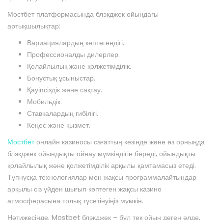
Мостбет платформасында блэкджек ойындағы
артықшылықтар:
Вариациялардың көптегендігі.
Профессионалды дилерлер.
Қолайлылық және қолжетімділік.
Бонустық ұсыныстар.
Қауіпсіздік және сақтау.
Мобильдік.
Ставкалардың гибілігі.
Кеңес және қызмет.
Мостбет
онлайн казиносы сағаттың кезінде және өз орныңда
блэкджек ойындықты ойнау мүмкіндігін береді, ойындықты
қолайлылық және қолжетімділік арқылы қамтамасыз етеді.
Түпнұсқа технологиялар мен жақсы программалайтындар
арқылы сіз үйден шығып көптеген жақсы казино
атмосферасына толық түсетінуіңіз мүмкін.
Нәтижесінде, Mostbet блэкджек – бұл тек ойын деген әлде,