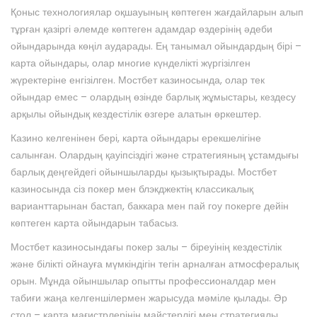
Қоныс технологиялар оқшауының көптеген жағдайларын алып
тұрған қазіргі әлемде көптеген адамдар өздерінің әдеби
ойындарында көңіл аударады. Ең танымал ойындардың бірі –
карта ойындары, олар многие күнделікті жүргізілген
жүректеріне енгізілген. Мостбет казиносында, олар тек
ойындар емес – олардың өзінде барлық жұмыстары, кездесу
арқылы ойындық кездестілік өзгере алатын өркештер.
Казино келгенінен бері, карта ойындары ерекшелігіне
салынған. Олардың қауіпсіздігі және стратегияның ұстамдығы
барлық деңгейдегі ойыншыларды қызықтырады. Мостбет
казиносында сіз покер мен блэкджектің классикалық
варианттарынан бастап, баккара мен пай гоу покерге дейін
көптеген карта ойындарын табасыз.
Мостбет казиносындағы покер залы – біреуінің кездестілік
және білікті ойнауға мүмкіндігін тегін арналған атмосфералық
орын. Мұнда ойыншылар опытты профессионалдар мен
табиғи жаңа келгеншілермен жарысуда мәміле қылады. Әр
стол – карта мағистрлерінің майстерлігі мен стратегиялы