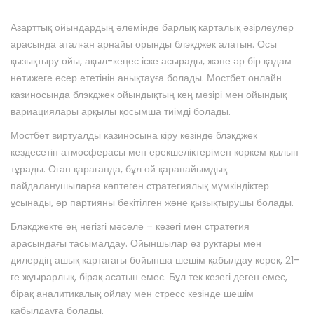
Азарттық ойындардың әлемінде барлық карталық әзірлеулер
арасында аталған арнайы орынды блэкджек алатын. Осы
қызықтыру ойы, ақыл-кеңес іске асырады, және әр бір қадам
нәтижеге әсер ететінін анықтауға болады. Мостбет онлайн
казиносында блэкджек ойындықтың кең мәзірі мен ойындық
вариациялары арқылы қосымша тиімді болады.
Мостбет виртуалды казиносына кіру кезінде блэкджек
кездесетін атмосферасы мен ерекшеліктерімен көркем қылып
тұрады. Оған қарағанда, бұл ой қарапайымдық
пайдаланушыларға көптеген стратегиялық мүмкіндіктер
ұсынады, әр партияны бекітілген және қызықтырушы болады.
Блэкджекте ең негізгі мәселе – кезегі мен стратегия
арасындағы тасымалдау. Ойыншылар өз руктары мен
дилердің ашық картағағы бойынша шешім қабылдау керек, 21-
ге жуырарлық, бірақ асатын емес. Бұл тек кезегі деген емес,
бірақ аналитикалық ойлау мен стресс кезінде шешім
қабылдауға болады.