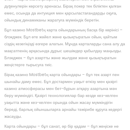
дүşенулерін көрсету аренасы. Бірақ покер тек біліктен қалған
емес, осында да интуиция мен қарсыластағандарды оқуға,
ойындық динамиканы жаратуға мүмкіндік беретін.
Бұл казино Mostbetң карта ойындарының басқа бір көрінісі –
блэкджек. Бұл өте жәйел және қызықтыратын ойын, қайтым
сіздің кезегіңізді өзгере алатын. Мұнда карталарды сана алу да
мақсатпенің арқасында дұрыс шешімдер қабылдау маңызды.
Блэкджек – бұл азартты және жылдам және қызықтыратын
жеңістерге тырысуға тиіс.
Бірақ казино Mostbetң карта ойындары – бұл тек азарт пен
шынайы даму емес. Бұл достармен уақыт өткізу мен қазіргі
казино атмосферасы мен бет-бұрын атқару азартына мән
беру мүмкіндігі. Қазіргі технологиялар бар кезде кез-келген
уақытта және кез-келген орында ойын жасау мүмкіндігін
береді, барлық ойыншыларға арнайы тәжірибе құруға кедергі
жасауды.
Карта ойындары – бұл санат, әр бір қадам – бұл жеңіске не