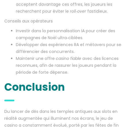
acceptent davantage ces offres, les joueurs les
recherchent pour éviter le
roll‑over
fastidieux.
Conseils aux opérateurs
Investir dans la personnalisation IA pour créer des
campagnes de Noël ultra‑ciblées.
Développer des expériences RA et métavers pour se
différencier des concurrents.
Maintenir une offre
casino fiable
avec des licences
reconnues, afin de rassurer les joueurs pendant la
période de forte dépense.
Conclusion
Du lancer de dés dans les temples antiques aux slots en
réalité augmentée qui illuminent nos écrans, le jeu de
casino a constamment évolué, porté par les fêtes de fin