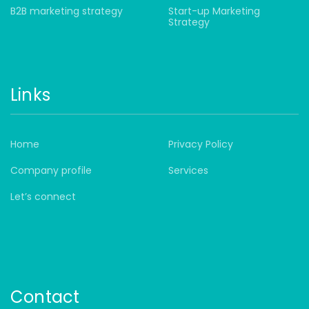
B2B marketing strategy
Start-up Marketing
Strategy
Links
Home
Privacy Policy
Company profile
Services
Let’s connect
Contact