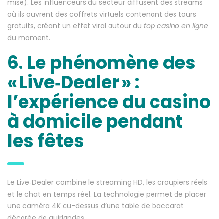
mise). Les influenceurs du secteur diffusent des streams
où ils ouvrent des coffrets virtuels contenant des tours
gratuits, créant un effet viral autour du
top casino en ligne
du moment.
6. Le phénomène des
« Live‑Dealer » :
l’expérience du casino
à domicile pendant
les fêtes
Le Live‑Dealer combine le streaming HD, les croupiers réels
et le chat en temps réel. La technologie permet de placer
une caméra 4K au-dessus d’une table de baccarat
décorée de guirlandes.