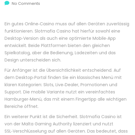
No Comments
Ein gutes Online‑Casino muss auf allen Geräten zuverlässig
funktionieren. Slotmafia Casino hat hierfür sowohl eine
Desktop‑Version als auch eine optimierte Mobile‑App
entwickelt. Beide Plattformen bieten den gleichen
Spielkatalog, aber die Bedienung, Ladezeiten und das
Design unterscheiden sich.
Für Anfänger ist die Übersichtlichkeit entscheidend. Auf
dem Desktop‑Portal finden Sie ein klassisches Menü mit
klaren Kategorien: Slots, Live‑Dealer, Promotionen und
Support. Die mobile Variante nutzt ein vereinfachtes
Hamburger‑Menü, das mit einem Fingertipp alle wichtigen
Bereiche öffnet.
Ein weiterer Punkt ist die Sicherheit. Slotmafia Casino ist
von der Malta Gaming Authority lizenziert und nutzt
SSL‑Verschlüsselung auf allen Geräten. Das bedeutet, dass