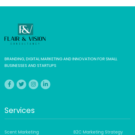
BRANDING, DIGITAL MARKETING AND INNOVATION FOR SMALL
BUSINESSES AND STARTUPS
Services
Scent Marketing
B2C Marketing Strategy