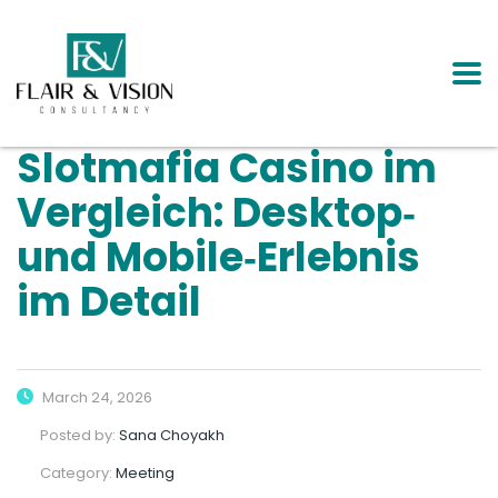
Slotmafia Casino im
Vergleich: Desktop‑
und Mobile‑Erlebnis
im Detail
March 24, 2026
Posted by:
Sana Choyakh
Category:
Meeting