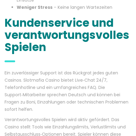
Weniger Stress
– Keine langen Wartezeiten
Kundenservice und
verantwortungsvolles
Spielen
Ein zuverlässiger Support ist das Rückgrat jedes guten
Casinos. Slotmafia Casino bietet Live‑Chat 24/7,
Telefonhotline und ein umfangreiches FAQ. Die
Support‑Mitarbeiter sprechen Deutsch und können bei
Fragen zu Boni, Einzahlungen oder technischen Problemen
sofort helfen.
Verantwortungsvolles Spielen wird aktiv gefördert. Das
Casino stellt Tools wie Einzahlungslimits, Verlustlimits und
Selbstausschluss‑Optionen bereit. Spieler können diese