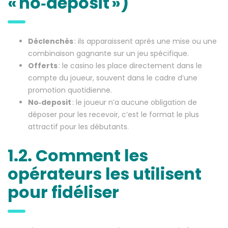
« no‑deposit »)
Déclenchés
: ils apparaissent après une mise ou une
combinaison gagnante sur un jeu spécifique.
Offerts
: le casino les place directement dans le
compte du joueur, souvent dans le cadre d’une
promotion quotidienne.
No‑deposit
: le joueur n’a aucune obligation de
déposer pour les recevoir, c’est le format le plus
attractif pour les débutants.
1.2. Comment les
opérateurs les utilisent
pour fidéliser