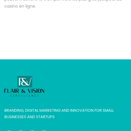
casino en ligne.
BRANDING, DIGITAL MARKETING AND INNOVATION FOR SMALL
BUSINESSES AND STARTUPS