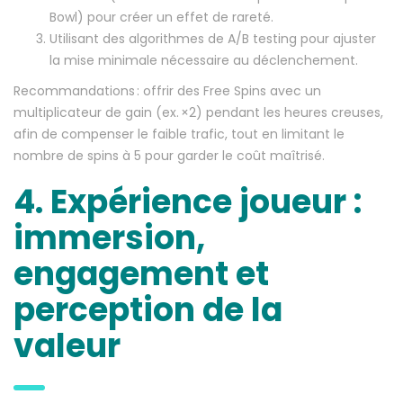
Bowl) pour créer un effet de rareté.
Utilisant des algorithmes de A/B testing pour ajuster
la mise minimale nécessaire au déclenchement.
Recommandations : offrir des Free Spins avec un
multiplicateur de gain (ex. ×2) pendant les heures creuses,
afin de compenser le faible trafic, tout en limitant le
nombre de spins à 5 pour garder le coût maîtrisé.
4. Expérience joueur :
immersion,
engagement et
perception de la
valeur