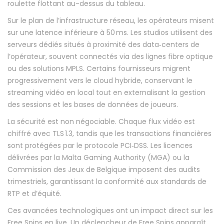
roulette flottant au-dessus du tableau.
Sur le plan de l’infrastructure réseau, les opérateurs misent
sur une latence inférieure à 50 ms. Les studios utilisent des
serveurs dédiés situés à proximité des data‑centers de
l’opérateur, souvent connectés via des lignes fibre optique
ou des solutions MPLS. Certains fournisseurs migrent
progressivement vers le cloud hybride, conservant le
streaming vidéo en local tout en externalisant la gestion
des sessions et les bases de données de joueurs.
La sécurité est non négociable. Chaque flux vidéo est
chiffré avec TLS 1.3, tandis que les transactions financières
sont protégées par le protocole PCI‑DSS. Les licences
délivrées par la Malta Gaming Authority (MGA) ou la
Commission des Jeux de Belgique imposent des audits
trimestriels, garantissant la conformité aux standards de
RTP et d’équité.
Ces avancées technologiques ont un impact direct sur les
Free Spins en live. Un déclencheur de Free Spins apparaît