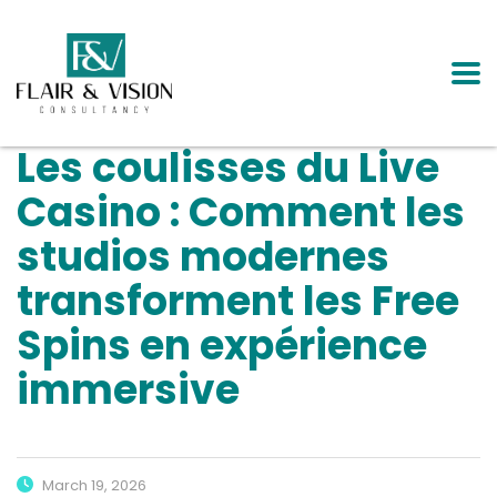
Les coulisses du Live
Casino : Comment les
studios modernes
transforment les Free
Spins en expérience
immersive
March 19, 2026