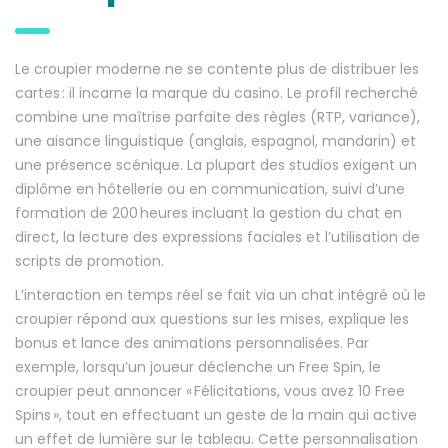
Le croupier moderne ne se contente plus de distribuer les
cartes : il incarne la marque du casino. Le profil recherché
combine une maîtrise parfaite des règles (RTP, variance),
une aisance linguistique (anglais, espagnol, mandarin) et
une présence scénique. La plupart des studios exigent un
diplôme en hôtellerie ou en communication, suivi d’une
formation de 200 heures incluant la gestion du chat en
direct, la lecture des expressions faciales et l’utilisation de
scripts de promotion.
L’interaction en temps réel se fait via un chat intégré où le
croupier répond aux questions sur les mises, explique les
bonus et lance des animations personnalisées. Par
exemple, lorsqu’un joueur déclenche un Free Spin, le
croupier peut annoncer « Félicitations, vous avez 10 Free
Spins », tout en effectuant un geste de la main qui active
un effet de lumière sur le tableau. Cette personnalisation