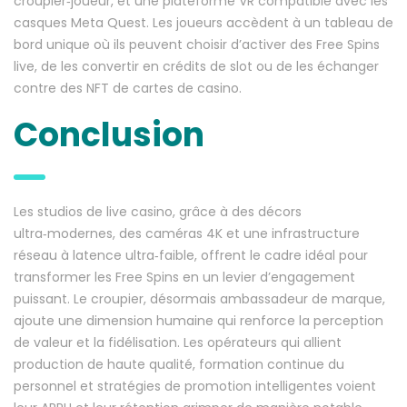
croupier‑joueur, et une plateforme VR compatible avec les
casques Meta Quest. Les joueurs accèdent à un tableau de
bord unique où ils peuvent choisir d’activer des Free Spins
live, de les convertir en crédits de slot ou de les échanger
contre des NFT de cartes de casino.
Conclusion
Les studios de live casino, grâce à des décors
ultra‑modernes, des caméras 4K et une infrastructure
réseau à latence ultra‑faible, offrent le cadre idéal pour
transformer les Free Spins en un levier d’engagement
puissant. Le croupier, désormais ambassadeur de marque,
ajoute une dimension humaine qui renforce la perception
de valeur et la fidélisation. Les opérateurs qui allient
production de haute qualité, formation continue du
personnel et stratégies de promotion intelligentes voient