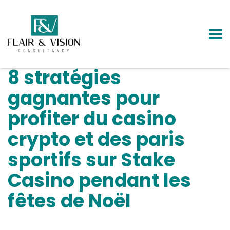
8 stratégies
gagnantes pour
profiter du casino
crypto et des paris
sportifs sur Stake
Casino pendant les
fêtes de Noël