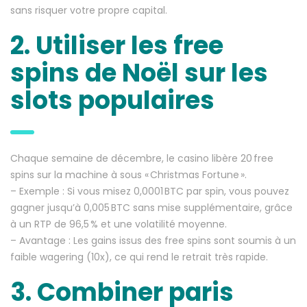
sans risquer votre propre capital.
2. Utiliser les free
spins de Noël sur les
slots populaires
Chaque semaine de décembre, le casino libère 20 free
spins sur la machine à sous « Christmas Fortune ».
– Exemple : Si vous misez 0,0001 BTC par spin, vous pouvez
gagner jusqu’à 0,005 BTC sans mise supplémentaire, grâce
à un RTP de 96,5 % et une volatilité moyenne.
– Avantage : Les gains issus des free spins sont soumis à un
faible wagering (10x), ce qui rend le retrait très rapide.
3. Combiner paris