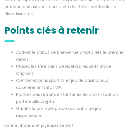
pratique ces astuces pour vivre des fêtes profitables et
divertissantes.
Points clés à retenir
Activez le bonus de bienvenue crypto dès le premier
dépôt.
Utilisez les free spins de Noël sur les slots Stake
Originals.
Combinez paris sportifs et jeu de casino pour
accélérer le statut VIP.
Profitez des retraits instantanés en choisissant un
portefeuille crypto.
Gardez le contrôle grâce aux outils de jeu
responsable.
Bonne chance et joyeuses fêtes !