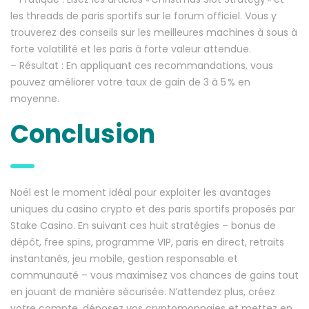
les threads de paris sportifs sur le forum officiel. Vous y
trouverez des conseils sur les meilleures machines à sous à
forte volatilité et les paris à forte valeur attendue.
– Résultat : En appliquant ces recommandations, vous
pouvez améliorer votre taux de gain de 3 à 5 % en
moyenne.
Conclusion
Noël est le moment idéal pour exploiter les avantages
uniques du casino crypto et des paris sportifs proposés par
Stake Casino. En suivant ces huit stratégies – bonus de
dépôt, free spins, programme VIP, paris en direct, retraits
instantanés, jeu mobile, gestion responsable et
communauté – vous maximisez vos chances de gains tout
en jouant de manière sécurisée. N’attendez plus, créez
votre compte, déposez vos cryptomonnaies et mettez en