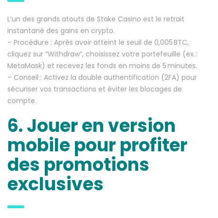
L’un des grands atouts de Stake Casino est le retrait
instantané des gains en crypto.
– Procédure : Après avoir atteint le seuil de 0,005 BTC,
cliquez sur “Withdraw”, choisissez votre portefeuille (ex. :
MetaMask) et recevez les fonds en moins de 5 minutes.
– Conseil : Activez la double authentification (2FA) pour
sécuriser vos transactions et éviter les blocages de
compte.
6. Jouer en version
mobile pour profiter
des promotions
exclusives