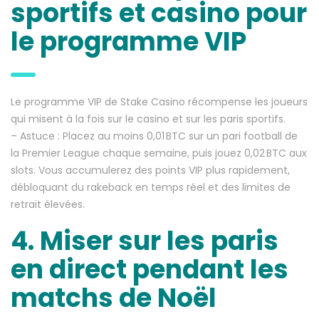
sportifs et casino pour
le programme VIP
Le programme VIP de Stake Casino récompense les joueurs
qui misent à la fois sur le casino et sur les paris sportifs.
– Astuce : Placez au moins 0,01 BTC sur un pari football de
la Premier League chaque semaine, puis jouez 0,02 BTC aux
slots. Vous accumulerez des points VIP plus rapidement,
débloquant du rakeback en temps réel et des limites de
retrait élevées.
4. Miser sur les paris
en direct pendant les
matchs de Noël