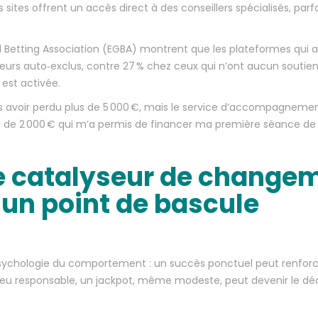
sites offrent un accès direct à des conseillers spécialisés, par
 Betting Association (EGBA) montrent que les plateformes qui 
ueurs auto‑exclus, contre 27 % chez ceux qui n’ont aucun souti
 est activée.
rès avoir perdu plus de 5 000 €, mais le service d’accompagnemen
ot de 2 000 € qui m’a permis de financer ma première séance de thér
 catalyseur de changeme
 un point de bascule
 psychologie du comportement : un succès ponctuel peut renforce
 jeu responsable, un jackpot, même modeste, peut devenir le déc