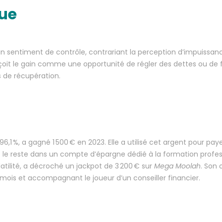
ue
n sentiment de contrôle, contrariant la perception d’impuissan
perçoit le gain comme une opportunité de régler des dettes ou de 
 de récupération.
,1 %, a gagné 1 500 € en 2023. Elle a utilisé cet argent pour pay
le reste dans un compte d’épargne dédié à la formation profess
ilité, a décroché un jackpot de 3 200 € sur
Mega Moolah
. Son
ar mois et accompagnant le joueur d’un conseiller financier.