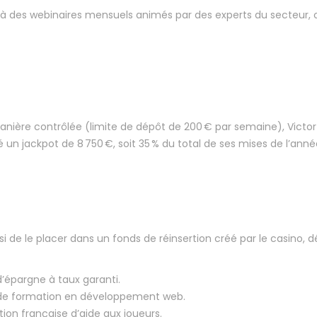
n à des webinaires mensuels animés par des experts du secteur, où i
 manière contrôlée (limite de dépôt de 200 € par semaine), Victor
té un jackpot de 8 750 €, soit 35 % du total de ses mises de l’anné
 de le placer dans un fonds de réinsertion créé par le casino, dé
’épargne à taux garanti.
at de formation en développement web.
tion française d’aide aux joueurs.