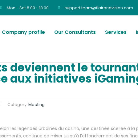
Mon - Sat 8.00 - 18.00
support.team@flairandvision.com
Company profile
Our Consultants
Services
 deviennent le tournant 
e aux initiatives iGamin
Category:
Meeting
 selon les légendes urbaines du casino, une destinée scellée à la
tissements, continue de miser jusqu’à l’effondrement de ses finan