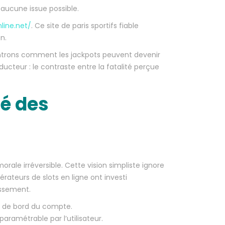
 aucune issue possible.
nline.net/
. Ce site de paris sportifs fiable
n.
ontrons comment les jackpots peuvent devenir
ucteur : le contraste entre la fatalité perçue
té des
rale irréversible. Cette vision simpliste ignore
rateurs de slots en ligne ont investi
issement.
au de bord du compte.
ramétrable par l’utilisateur.