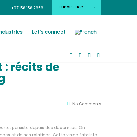
Dubai Office
+971 58 158 2666
Industries
Let’s connect
: récits de
g
No Comments
 perte, persiste depuis des décennies. On
ces et de ses relations. Cette vision fataliste