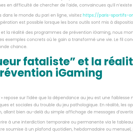
s en difficulté de chercher de l’aide, convaincues qu’il n’existe
dans le monde du pari en ligne, visitez
https://paris-sportifs-o
ération est possible lorsque les bons outils sont mis à dispositio
es et la réalité des programmes de prévention iGaming, nous m
es exemples concrets où le gain a transformé une vie. Le fil cond
conde chance.
eur fataliste” et la réali
révention iGaming
» repose sur l’idée que la dépendance au jeu est une faiblesse mo
s et sociales du trouble du jeu pathologique. En réalité, les opé
n, allant bien au-delà du simple affichage de messages d’avert
scrire à une interdiction temporaire ou permanente via le table
tre soumise à un plafond quotidien, hebdomadaire ou mensuel, pa