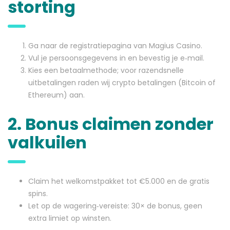
storting
Ga naar de registratiepagina van Magius Casino.
Vul je persoonsgegevens in en bevestig je e‑mail.
Kies een betaalmethode; voor razendsnelle
uitbetalingen raden wij crypto betalingen (Bitcoin of
Ethereum) aan.
2. Bonus claimen zonder
valkuilen
Claim het welkomstpakket tot €5.000 en de gratis
spins.
Let op de wagering‑vereiste: 30× de bonus, geen
extra limiet op winsten.