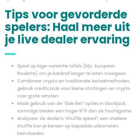
Tips voor gevorderde
spelers: Haal meer uit
je live dealer ervaring
Speel op lage-variantie tafels (bijv. European
Roulette) om je bankroll langer te laten meegaan.
Combineer crypto en traditionele betaalmethoden;
gebruik creditcards voor kleine stortingen en crypto
voor grote winsten.
Maak gebruik van de “Side Bet” opties in blackjack;
sommige bieden een hoger RTP dan de hoofdgame.
Analyseer de dealer’s “shuffle speed”; een snellere
shuffle kan je kansen op bepaalde uitkomsten
beïnvloeden.