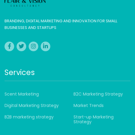
BRANDING, DIGITAL MARKETING AND INNOVATION FOR SMALL
BUSINESSES AND STARTUPS
Services
Scent Marketing
B2C Marketing Strategy
Digital Marketing Strategy
Market Trends
B2B marketing strategy
Start-up Marketing
Strategy