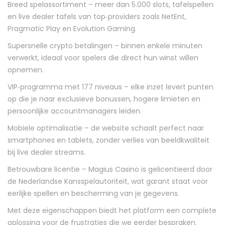
Breed spelassortiment – meer dan 5.000 slots, tafelspellen
en live dealer tafels van top‑providers zoals NetEnt,
Pragmatic Play en Evolution Gaming.
Supersnelle crypto betalingen – binnen enkele minuten
verwerkt, ideaal voor spelers die direct hun winst willen
opnemen.
VIP‑programma met 177 niveaus – elke inzet levert punten
op die je naar exclusieve bonussen, hogere limieten en
persoonlijke accountmanagers leiden.
Mobiele optimalisatie – de website schaalt perfect naar
smartphones en tablets, zonder verlies van beeldkwaliteit
bij live dealer streams.
Betrouwbare licentie – Magius Casino is gelicentieerd door
de Nederlandse Kansspelautoriteit, wat garant staat voor
eerlijke spellen en bescherming van je gegevens.
Met deze eigenschappen biedt het platform een complete
oplossing voor de frustraties die we eerder bespraken.