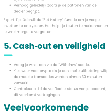
Verhoog geleidelijk zodra je de patronen van de
dealer begrijpt.
Expert Tip: Gebruik de “Bet History” functie om je vorige
inzetten te analyseren. Het helpt je fouten te herkennen en
je winstmarge te vergroten.
5. Cash‑out en veiligheid
Vraag je winst aan via de “Withdraw” sectie.
Kies weer voor crypto als je een snelle uitbetaling wilt;
de meeste transacties worden binnen 30 minuten
verwerkt.
Controleer altijd de verificatie‑status van je account;
dit voorkomt vertragingen.
Veelvoorkomende