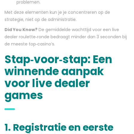
problemen.
Met deze elementen kun je je concentreren op de
strategie, niet op de administratie.
Did You Know?
De gemiddelde wachttijd voor een live
dealer roulette‑ronde bedraagt minder dan 3 seconden bij
de meeste top‑casino’s.
Stap‑voor‑stap: Een
winnende aanpak
voor live dealer
games
1. Registratie en eerste