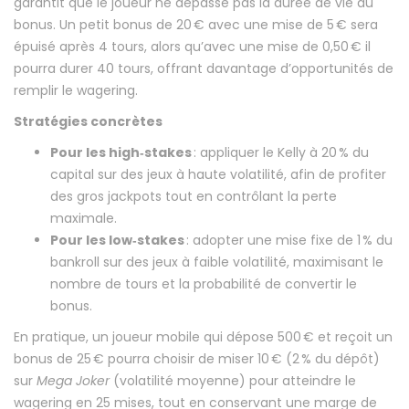
garantit que le joueur ne dépasse pas la durée de vie du
bonus. Un petit bonus de 20 € avec une mise de 5 € sera
épuisé après 4 tours, alors qu’avec une mise de 0,50 € il
pourra durer 40 tours, offrant davantage d’opportunités de
remplir le wagering.
Stratégies concrètes
Pour les high‑stakes
: appliquer le Kelly à 20 % du
capital sur des jeux à haute volatilité, afin de profiter
des gros jackpots tout en contrôlant la perte
maximale.
Pour les low‑stakes
: adopter une mise fixe de 1 % du
bankroll sur des jeux à faible volatilité, maximisant le
nombre de tours et la probabilité de convertir le
bonus.
En pratique, un joueur mobile qui dépose 500 € et reçoit un
bonus de 25 € pourra choisir de miser 10 € (2 % du dépôt)
sur
Mega Joker
(volatilité moyenne) pour atteindre le
wagering en 25 mises, tout en conservant une marge de