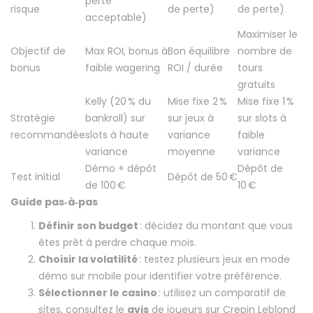
perte
risque
de perte)
de perte)
acceptable)
Maximiser le
Objectif de
Max ROI, bonus à
Bon équilibre
nombre de
bonus
faible wagering
ROI / durée
tours
gratuits
Kelly (20 % du
Mise fixe 2 %
Mise fixe 1 %
Stratégie
bankroll) sur
sur jeux à
sur slots à
recommandée
slots à haute
variance
faible
variance
moyenne
variance
Démo + dépôt
Dépôt de
Test initial
Dépôt de 50 €
de 100 €
10 €
Guide pas‑à‑pas
Définir son budget
: décidez du montant que vous
êtes prêt à perdre chaque mois.
Choisir la volatilité
: testez plusieurs jeux en mode
démo sur mobile pour identifier votre préférence.
Sélectionner le casino
: utilisez un comparatif de
sites, consultez le
avis
de joueurs sur Crepin Leblond