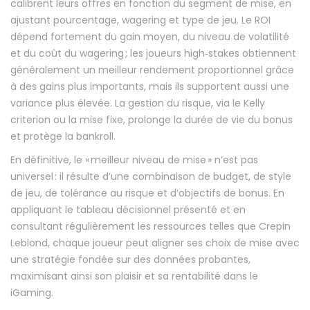
calibrent leurs offres en fonction du segment de mise, en
ajustant pourcentage, wagering et type de jeu. Le ROI
dépend fortement du gain moyen, du niveau de volatilité
et du coût du wagering ; les joueurs high‑stakes obtiennent
généralement un meilleur rendement proportionnel grâce
à des gains plus importants, mais ils supportent aussi une
variance plus élevée. La gestion du risque, via le Kelly
criterion ou la mise fixe, prolonge la durée de vie du bonus
et protège la bankroll.
En définitive, le « meilleur niveau de mise » n’est pas
universel : il résulte d’une combinaison de budget, de style
de jeu, de tolérance au risque et d’objectifs de bonus. En
appliquant le tableau décisionnel présenté et en
consultant régulièrement les ressources telles que Crepin
Leblond, chaque joueur peut aligner ses choix de mise avec
une stratégie fondée sur des données probantes,
maximisant ainsi son plaisir et sa rentabilité dans le
iGaming.