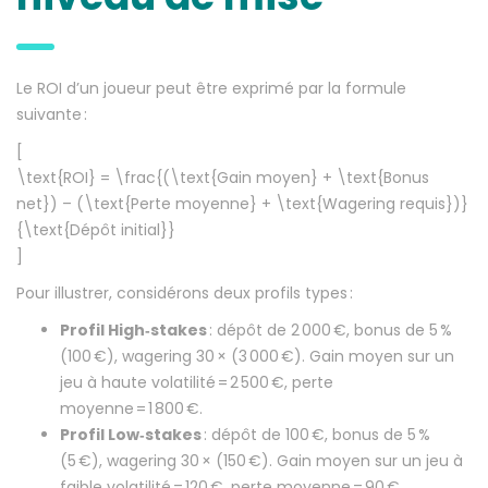
Le ROI d’un joueur peut être exprimé par la formule
suivante :
[
\text{ROI} = \frac{(\text{Gain moyen} + \text{Bonus
net}) – (\text{Perte moyenne} + \text{Wagering requis})}
{\text{Dépôt initial}}
]
Pour illustrer, considérons deux profils types :
Profil High‑stakes
: dépôt de 2 000 €, bonus de 5 %
(100 €), wagering 30 × (3 000 €). Gain moyen sur un
jeu à haute volatilité = 2 500 €, perte
moyenne = 1 800 €.
Profil Low‑stakes
: dépôt de 100 €, bonus de 5 %
(5 €), wagering 30 × (150 €). Gain moyen sur un jeu à
faible volatilité = 120 €, perte moyenne = 90 €.