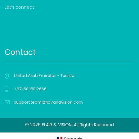
Let’s connect
Contact
United Arab Emirates - Tunisia
+971 58 158 2666
support.team@flairandvision.com
© 2026 FLAIR & VISION. All Rights Reserved