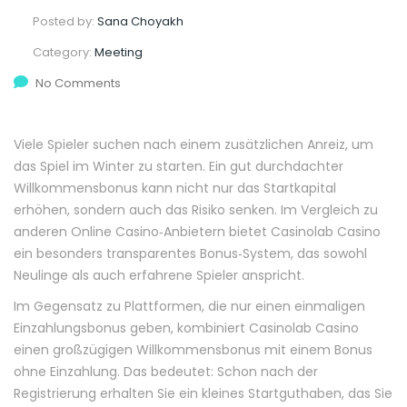
Posted by:
Sana Choyakh
Category:
Meeting
No Comments
Viele Spieler suchen nach einem zusätzlichen Anreiz, um
das Spiel im Winter zu starten. Ein gut durchdachter
Willkommensbonus kann nicht nur das Startkapital
erhöhen, sondern auch das Risiko senken. Im Vergleich zu
anderen Online Casino‑Anbietern bietet Casinolab Casino
ein besonders transparentes Bonus‑System, das sowohl
Neulinge als auch erfahrene Spieler anspricht.
Im Gegensatz zu Plattformen, die nur einen einmaligen
Einzahlungsbonus geben, kombiniert Casinolab Casino
einen großzügigen Willkommensbonus mit einem Bonus
ohne Einzahlung. Das bedeutet: Schon nach der
Registrierung erhalten Sie ein kleines Startguthaben, das Sie