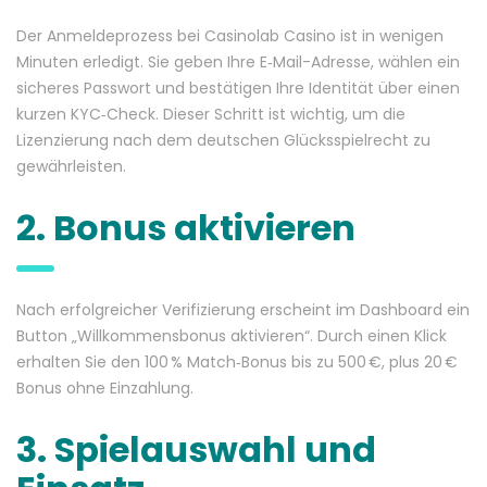
Der Anmeldeprozess bei Casinolab Casino ist in wenigen
Minuten erledigt. Sie geben Ihre E‑Mail-Adresse, wählen ein
sicheres Passwort und bestätigen Ihre Identität über einen
kurzen KYC‑Check. Dieser Schritt ist wichtig, um die
Lizenzierung nach dem deutschen Glücksspielrecht zu
gewährleisten.
2. Bonus aktivieren
Nach erfolgreicher Verifizierung erscheint im Dashboard ein
Button „Willkommensbonus aktivieren“. Durch einen Klick
erhalten Sie den 100 % Match‑Bonus bis zu 500 €, plus 20 €
Bonus ohne Einzahlung.
3. Spielauswahl und