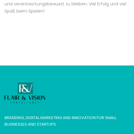
und verantwortungsbewusst zu bleiben. Viel Erfolg und viel
Spaß beim Spielen!
BRANDING, DIGITAL MARKETING AND INNOVATION FOR SMALL
BUSINESSES AND STARTUPS