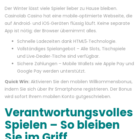
Der Winter lässt viele Spieler lieber zu Hause bleiben.
Casinolab Casino hat eine mobile‑optimierte Webseite, die
auf Android‑ und iOS‑Geräten flüssig läuft. Keine separate
App ist nötig; der Browser übernimmt alles.
Schnelle Ladezeiten dank HTML5‑Technologie.
Vollständiges Spielangebot – Alle Slots, Tischspiele
und Live‑Dealer‑Tische sind verfügbar.
Sichere Zahlungen – Mobile Wallets wie Apple Pay und
Google Pay werden unterstützt.
Quick Win:
Aktivieren Sie den mobilen Willkommensbonus,
indem Sie sich über Ihr Smartphone registrieren. Der Bonus
wird sofort Ihrem mobilen Konto gutgeschrieben.
Verantwortungsvolles
Spielen – So bleiben
Sie im Griff