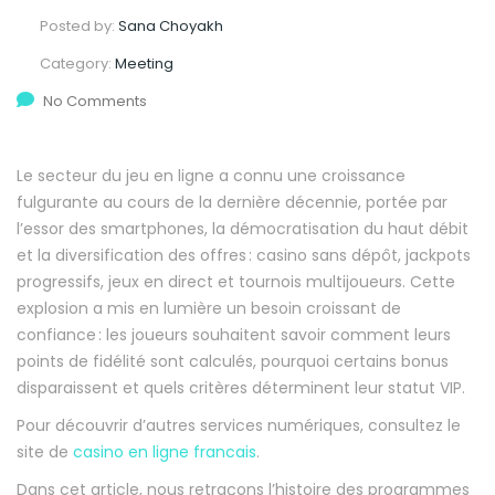
Posted by:
Sana Choyakh
Category:
Meeting
No Comments
Le secteur du jeu en ligne a connu une croissance
fulgurante au cours de la dernière décennie, portée par
l’essor des smartphones, la démocratisation du haut débit
et la diversification des offres : casino sans dépôt, jackpots
progressifs, jeux en direct et tournois multijoueurs. Cette
explosion a mis en lumière un besoin croissant de
confiance : les joueurs souhaitent savoir comment leurs
points de fidélité sont calculés, pourquoi certains bonus
disparaissent et quels critères déterminent leur statut VIP.
Pour découvrir d’autres services numériques, consultez le
site de
casino en ligne francais
.
Dans cet article, nous retraçons l’histoire des programmes