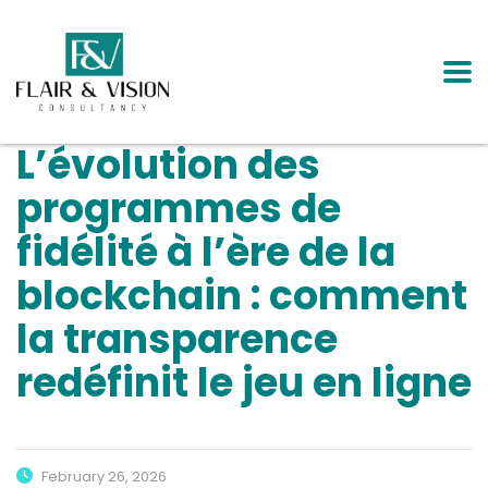
L’évolution des
programmes de
fidélité à l’ère de la
blockchain : comment
la transparence
redéfinit le jeu en ligne
February 26, 2026