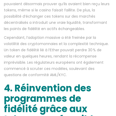
pouvaient désormais prouver qu’ils avaient bien reçu leurs
tokens, même si le casino faisait faillite. De plus, la
possibilité d’échanger ces tokens sur des marchés
décentralisés a introduit une vraie liquidité, transformant
les points de fidélité en actifs échangeables.
Cependant, l’adoption massive a été freinée par la
volatilité des cryptomonnaies et la complexité technique.
Un token de fidélité lié à l’Ether pouvait perdre 30 % de
valeur en quelques heures, rendant la récompense
imprévisible. Les régulateurs européens ont également
commencé à scruter ces modèles, soulevant des
questions de conformité AML/KYC.
4. Réinvention des
programmes de
fidélité grâce aux