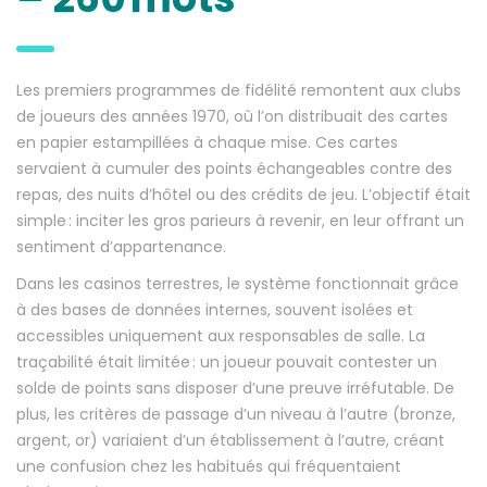
Les premiers programmes de fidélité remontent aux clubs
de joueurs des années 1970, où l’on distribuait des cartes
en papier estampillées à chaque mise. Ces cartes
servaient à cumuler des points échangeables contre des
repas, des nuits d’hôtel ou des crédits de jeu. L’objectif était
simple : inciter les gros parieurs à revenir, en leur offrant un
sentiment d’appartenance.
Dans les casinos terrestres, le système fonctionnait grâce
à des bases de données internes, souvent isolées et
accessibles uniquement aux responsables de salle. La
traçabilité était limitée : un joueur pouvait contester un
solde de points sans disposer d’une preuve irréfutable. De
plus, les critères de passage d’un niveau à l’autre (bronze,
argent, or) variaient d’un établissement à l’autre, créant
une confusion chez les habitués qui fréquentaient