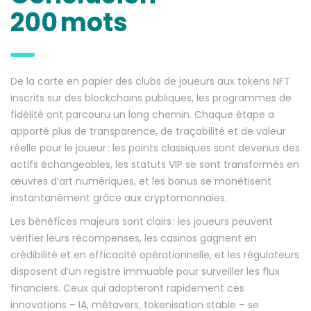
200 mots
De la carte en papier des clubs de joueurs aux tokens NFT
inscrits sur des blockchains publiques, les programmes de
fidélité ont parcouru un long chemin. Chaque étape a
apporté plus de transparence, de traçabilité et de valeur
réelle pour le joueur : les points classiques sont devenus des
actifs échangeables, les statuts VIP se sont transformés en
œuvres d’art numériques, et les bonus se monétisent
instantanément grâce aux cryptomonnaies.
Les bénéfices majeurs sont clairs : les joueurs peuvent
vérifier leurs récompenses, les casinos gagnent en
crédibilité et en efficacité opérationnelle, et les régulateurs
disposent d’un registre immuable pour surveiller les flux
financiers. Ceux qui adopteront rapidement ces
innovations – IA, métavers, tokenisation stable – se