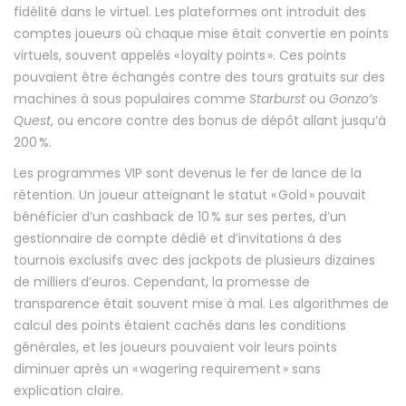
fidélité dans le virtuel. Les plateformes ont introduit des
comptes joueurs où chaque mise était convertie en points
virtuels, souvent appelés « loyalty points ». Ces points
pouvaient être échangés contre des tours gratuits sur des
machines à sous populaires comme
Starburst
ou
Gonzo’s
Quest
, ou encore contre des bonus de dépôt allant jusqu’à
200 %.
Les programmes VIP sont devenus le fer de lance de la
rétention. Un joueur atteignant le statut « Gold » pouvait
bénéficier d’un cashback de 10 % sur ses pertes, d’un
gestionnaire de compte dédié et d’invitations à des
tournois exclusifs avec des jackpots de plusieurs dizaines
de milliers d’euros. Cependant, la promesse de
transparence était souvent mise à mal. Les algorithmes de
calcul des points étaient cachés dans les conditions
générales, et les joueurs pouvaient voir leurs points
diminuer après un « wagering requirement » sans
explication claire.