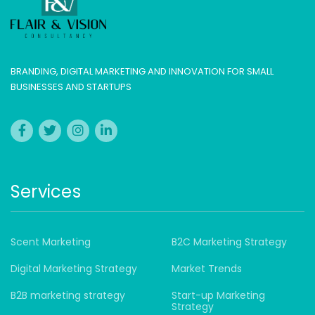
BRANDING, DIGITAL MARKETING AND INNOVATION FOR SMALL
BUSINESSES AND STARTUPS
Services
Scent Marketing
B2C Marketing Strategy
Digital Marketing Strategy
Market Trends
B2B marketing strategy
Start-up Marketing
Strategy