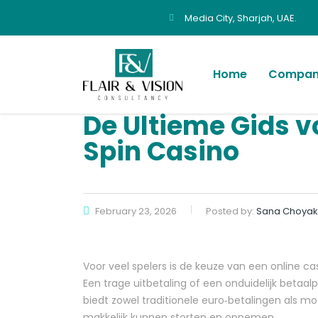
Media City, Sharjah, UAE.
Home
Company
De Ultieme Gids vo
Spin Casino
February 23, 2026
Posted by:
Sana Choya
Voor veel spelers is de keuze van een online ca
Een trage uitbetaling of een onduidelijk betaal
biedt zowel traditionele euro‑betalingen als 
makkelijk kunnen storten en opnemen.