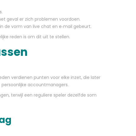
s.
et geval er zich problemen voordoen.
 in de vorm van live chat en e‑mail gebeurt.
ke reden is om dit uit te stellen.
ussen
eden verdienen punten voor elke inzet, die later
en persoonlijke accountmanagers.
en, terwijl een reguliere speler dezelfde som
lag