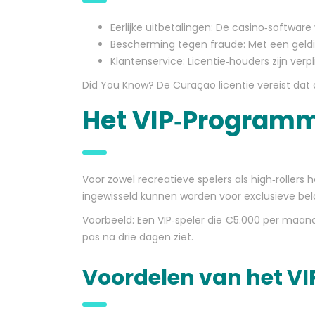
Eerlijke uitbetalingen: De casino‑softwar
Bescherming tegen fraude: Met een geldi
Klantenservice: Licentie‑houders zijn ver
Did You Know? De Curaçao licentie vereist dat al
Het VIP‑Programm
Voor zowel recreatieve spelers als high‑rollers
ingewisseld kunnen worden voor exclusieve belo
Voorbeeld: Een VIP‑speler die €5.000 per maand
pas na drie dagen ziet.
Voordelen van het V