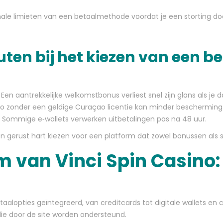
male limieten van een betaalmethode voordat je een storting doe
ten bij het kiezen van een 
Een aantrekkelijke welkomstbonus verliest snel zijn glans als j
no zonder een geldige Curaçao licentie kan minder bescherming
– Sommige e‑wallets verwerken uitbetalingen pas na 48 uur.
en gerust hart kiezen voor een platform dat zowel bonussen als s
m van Vinci Spin Casino:
taalopties geïntegreerd, van creditcards tot digitale wallets e
die door de site worden ondersteund.