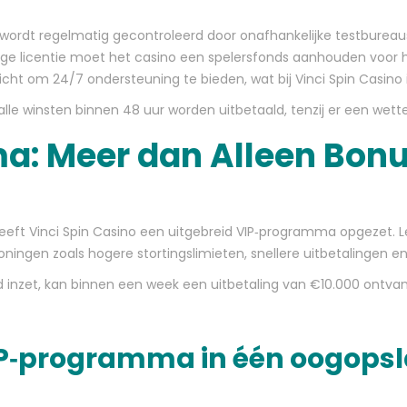
e wordt regelmatig gecontroleerd door onafhankelijke testbureau
ge licentie moet het casino een spelersfonds aanhouden voor h
plicht om 24/7 ondersteuning te bieden, wat bij Vinci Spin Casino
le winsten binnen 48 uur worden uitbetaald, tenzij er een wettelij
a: Meer dan Alleen Bon
 heeft Vinci Spin Casino een uitgebreid VIP‑programma opgezet. L
ningen zoals hogere stortingslimieten, snellere uitbetalingen 
 inzet, kan binnen een week een uitbetaling van €10.000 ontvang
IP‑programma in één oogops