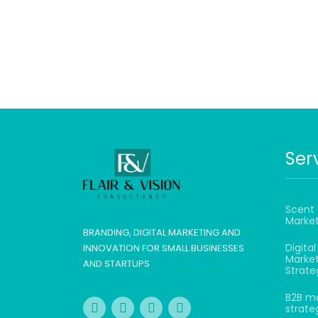
Ser
Scent
Market
BRANDING, DIGITAL MARKETING AND
Digital
INNOVATION FOR SMALL BUSINESSES
Market
AND STARTUPS
Strate
B2B m
strate