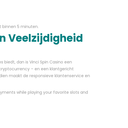
t binnen 5 minuten.
en Veelzijdigheid
s biedt, dan is Vinci Spin Casino een
cryptocurrency – en een klantgericht
endien maakt de responsieve klantenservice en
yments while playing your favorite slots and