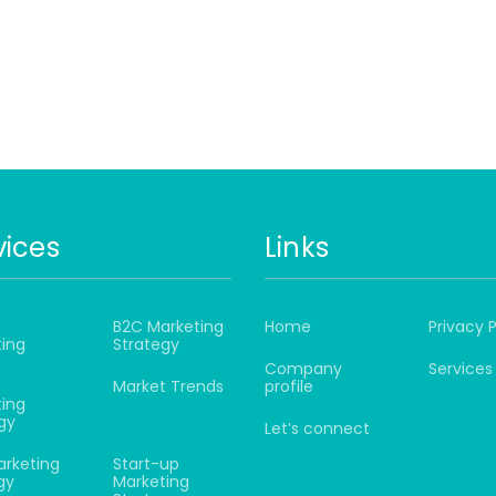
vices
Links
B2C Marketing
Home
Privacy P
ing
Strategy
Company
Services
Market Trends
profile
ing
gy
Let’s connect
arketing
Start-up
gy
Marketing