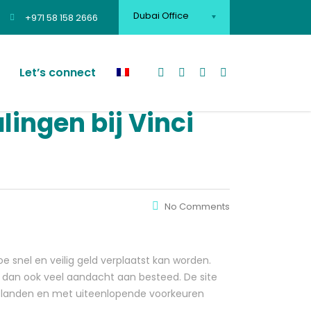
Dubai Office
+971 58 158 2666
Let’s connect
lingen bij Vinci
No Comments
e snel en veilig geld verplaatst kan worden.
ier dan ook veel aandacht aan besteed. De site
de landen en met uiteenlopende voorkeuren