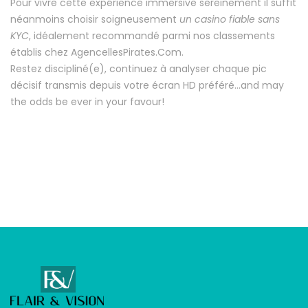
Pour vivre cette expérience immersive sereinement il suffit
néanmoins choisir soigneusement
un casino fiable sans
KYC
, idéalement recommandé parmi nos classements
établis chez AgencellesPirates.Com.
Restez discipliné(e), continuez à analyser chaque pic
décisif transmis depuis votre écran HD préféré…and may
the odds be ever in your favour!