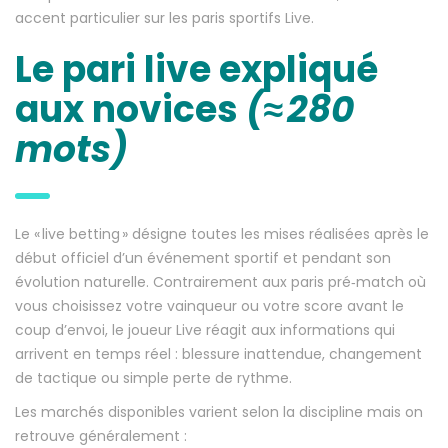
accent particulier sur les paris sportifs Live.
Le pari live expliqué
aux novices
(≈ 280
mots)
Le « live betting » désigne toutes les mises réalisées après le
début officiel d’un événement sportif et pendant son
évolution naturelle. Contrairement aux paris pré‑match où
vous choisissez votre vainqueur ou votre score avant le
coup d’envoi, le joueur Live réagit aux informations qui
arrivent en temps réel : blessure inattendue, changement
de tactique ou simple perte de rythme.
Les marchés disponibles varient selon la discipline mais on
retrouve généralement :