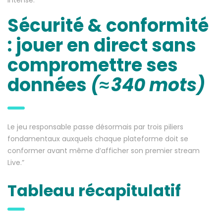
Sécurité & conformité
: jouer en direct sans
compromettre ses
données
(≈ 340 mots)
Le jeu responsable passe désormais par trois piliers
fondamentaux auxquels chaque plateforme doit se
conformer avant même d’afficher son premier stream
Live.”
Tableau récapitulatif