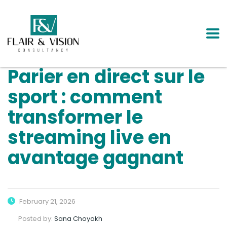
Parier en direct sur le
sport : comment
transformer le
streaming live en
avantage gagnant
February 21, 2026
Posted by:
Sana Choyakh