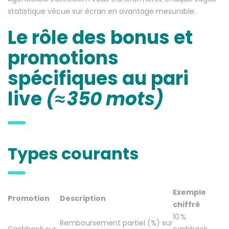
statistique vécue sur écran en avantage mesurable.
Le rôle des bonus et
promotions
spécifiques au pari
live
(≈ 350 mots)
Types courants
Exemple
Promotion
Description
chiffré
10 %
Remboursement partiel (%) sur
Cashback sur
cashback