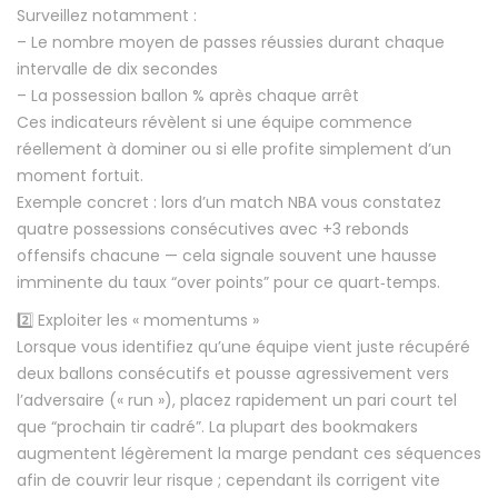
Surveillez notamment :
– Le nombre moyen de passes réussies durant chaque
intervalle de dix secondes
– La possession ballon % après chaque arrêt
Ces indicateurs révèlent si une équipe commence
réellement à dominer ou si elle profite simplement d’un
moment fortuit.
Exemple concret : lors d’un match NBA vous constatez
quatre possessions consécutives avec +3 rebonds
offensifs chacune — cela signale souvent une hausse
imminente du taux “over points” pour ce quart‐temps.
2️⃣ Exploiter les « momentums »
Lorsque vous identifiez qu’une équipe vient juste récupéré
deux ballons consécutifs et pousse agressivement vers
l’adversaire (« run »), placez rapidement un pari court tel
que “prochain tir cadré”. La plupart des bookmakers
augmentent légèrement la marge pendant ces séquences
afin de couvrir leur risque ; cependant ils corrigent vite