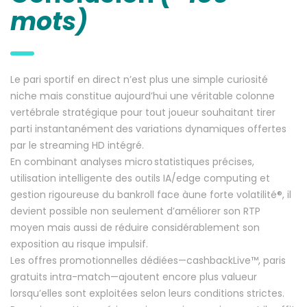
mots)
Le pari sportif en direct n’est plus une simple curiosité
niche mais constitue aujourd’hui une véritable colonne
vertébrale stratégique pour tout joueur souhaitant tirer
parti instantanément des variations dynamiques offertes
par le streaming HD intégré.
En combinant analyses micro statistiques précises,
utilisation intelligente des outils IA/edge computing et
gestion rigoureuse du bankroll face àune forte volatilité®, il
devient possible non seulement d’améliorer son RTP
moyen mais aussi de réduire considérablement son
exposition au risque impulsif.
Les offres promotionnelles dédiées—cashbackLive™, paris
gratuits intra-match—ajoutent encore plus valueur
lorsqu’elles sont exploitées selon leurs conditions strictes.