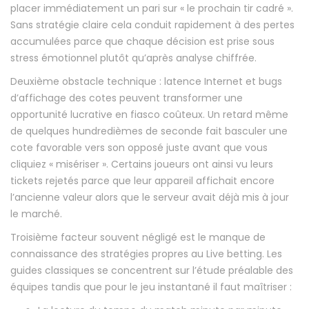
placer immédiatement un pari sur « le prochain tir cadré ».
Sans stratégie claire cela conduit rapidement à des pertes
accumulées parce que chaque décision est prise sous
stress émotionnel plutôt qu’après analyse chiffrée.
Deuxième obstacle technique : latence Internet et bugs
d’affichage des cotes peuvent transformer une
opportunité lucrative en fiasco coûteux. Un retard même
de quelques hundredièmes de seconde fait basculer une
cote favorable vers son opposé juste avant que vous
cliquiez « misériser ». Certains joueurs ont ainsi vu leurs
tickets rejetés parce que leur appareil affichait encore
l’ancienne valeur alors que le serveur avait déjà mis à jour
le marché.
Troisième facteur souvent négligé est le manque de
connaissance des stratégies propres au Live betting. Les
guides classiques se concentrent sur l’étude préalable des
équipes tandis que pour le jeu instantané il faut maîtriser :