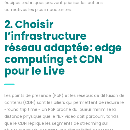
équipes techniques peuvent prioriser les actions
correctives les plus impactantes.
2. Choisir
l’infrastructure
réseau adaptée : edge
computing et CDN
pour le Live
Les points de présence (PoP) et les réseaux de diffusion de
contenu (CDN) sont les piliers qui permettent de réduire le
« round‑trip time ». Un PoP proche du joueur minimise la
distance physique que le flux vidéo doit parcourir, tandis
que le CDN réplique les segments de streaming sur