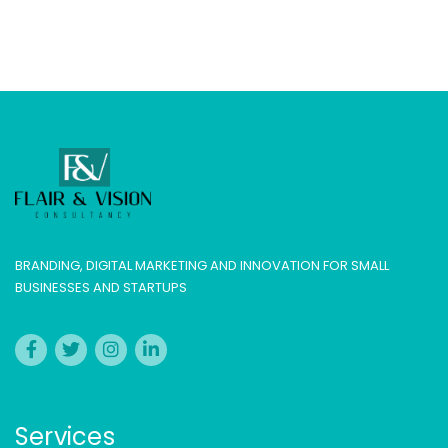
BRANDING, DIGITAL MARKETING AND INNOVATION FOR SMALL
BUSINESSES AND STARTUPS
Services