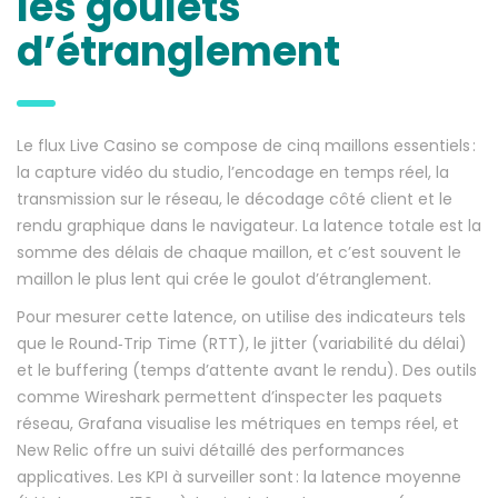
les goulets
d’étranglement
Le flux Live Casino se compose de cinq maillons essentiels :
la capture vidéo du studio, l’encodage en temps réel, la
transmission sur le réseau, le décodage côté client et le
rendu graphique dans le navigateur. La latence totale est la
somme des délais de chaque maillon, et c’est souvent le
maillon le plus lent qui crée le goulot d’étranglement.
Pour mesurer cette latence, on utilise des indicateurs tels
que le Round‑Trip Time (RTT), le jitter (variabilité du délai)
et le buffering (temps d’attente avant le rendu). Des outils
comme Wireshark permettent d’inspecter les paquets
réseau, Grafana visualise les métriques en temps réel, et
New Relic offre un suivi détaillé des performances
applicatives. Les KPI à surveiller sont : la latence moyenne