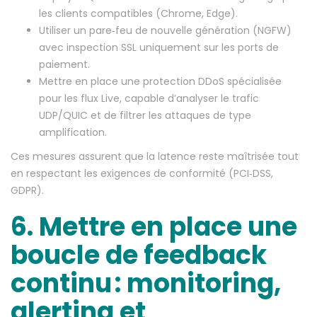
les clients compatibles (Chrome, Edge).
Utiliser un pare‑feu de nouvelle génération (NGFW)
avec inspection SSL uniquement sur les ports de
paiement.
Mettre en place une protection DDoS spécialisée
pour les flux Live, capable d’analyser le trafic
UDP/QUIC et de filtrer les attaques de type
amplification.
Ces mesures assurent que la latence reste maîtrisée tout
en respectant les exigences de conformité (PCI‑DSS,
GDPR).
6. Mettre en place une
boucle de feedback
continu : monitoring,
alerting et