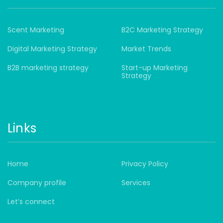
Scent Marketing
B2C Marketing Strategy
Digital Marketing Strategy
Market Trends
B2B marketing strategy
Start-up Marketing
Strategy
Links
Home
Privacy Policy
Company profile
Services
Let’s connect