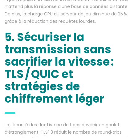
n’attend plus la réponse d’une base de données distante.
De plus, la charge CPU du serveur de jeu diminue de 25 %
grâce à la réduction des requêtes lourdes.
5. Sécuriser la
transmission sans
sacrifier la vitesse :
TLS / QUIC et
stratégies de
chiffrement léger
La sécurité des flux Live ne doit pas devenir un goulet
d’étranglement. TLS 1.3 réduit le nombre de round‑trips