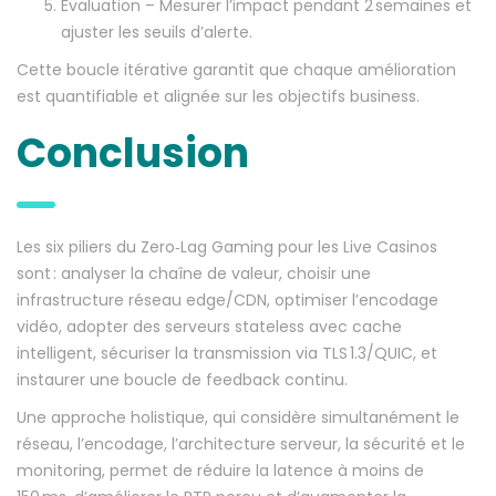
Évaluation – Mesurer l’impact pendant 2 semaines et
ajuster les seuils d’alerte.
Cette boucle itérative garantit que chaque amélioration
est quantifiable et alignée sur les objectifs business.
Conclusion
Les six piliers du Zero‑Lag Gaming pour les Live Casinos
sont : analyser la chaîne de valeur, choisir une
infrastructure réseau edge/CDN, optimiser l’encodage
vidéo, adopter des serveurs stateless avec cache
intelligent, sécuriser la transmission via TLS 1.3/QUIC, et
instaurer une boucle de feedback continu.
Une approche holistique, qui considère simultanément le
réseau, l’encodage, l’architecture serveur, la sécurité et le
monitoring, permet de réduire la latence à moins de