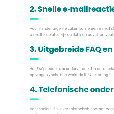
2. Snelle e‑mailreacti
Voor minder urgente zaken kun je een e‑mail stu
e‑mailtemplates zijn duidelijk en bevatten vaak
3. Uitgebreide FAQ e
Het FAQ‑gedeelte is onderverdeeld in categori
op vragen zoals “Hoe werkt de iDEAL‑storting?” e
4. Telefonische onde
Voor spelers die liever telefonisch contact hebb