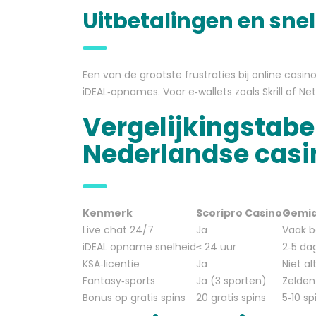
Uitbetalingen en sne
Een van de grootste frustraties bij online casin
iDEAL‑opnames. Voor e‑wallets zoals Skrill of Ne
Vergelijkingstabe
Nederlandse casi
Kenmerk
Scoripro Casino
Gemid
Live chat 24/7
Ja
Vaak b
iDEAL opname snelheid
≤ 24 uur
2‑5 da
KSA‑licentie
Ja
Niet alt
Fantasy‑sports
Ja (3 sporten)
Zelden
Bonus op gratis spins
20 gratis spins
5‑10 sp