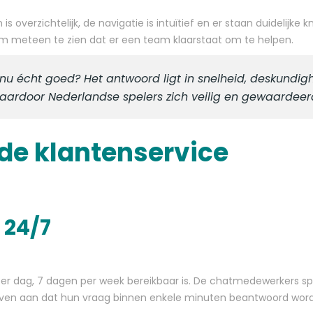
 overzichtelijk, de navigatie is intuïtief en er staan duidelijke 
 om meteen te zien dat er een team klaarstaat om te helpen.
 nu écht goed?
Het antwoord ligt in snelheid, deskundig
waardoor Nederlandse spelers zich veilig en gewaardeer
de klantenservice
t 24/7
 per dag, 7 dagen per week bereikbaar is. De chatmedewerkers s
even aan dat hun vraag binnen enkele minuten beantwoord word