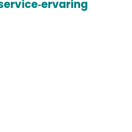
service‑ervaring