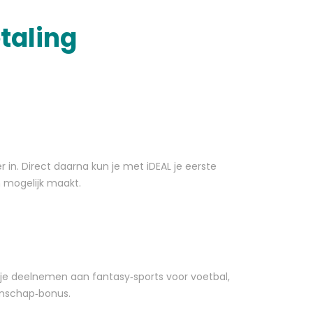
etaling
n. Direct daarna kun je met iDEAL je eerste
en mogelijk maakt.
un je deelnemen aan fantasy‑sports voor voetbal,
enschap‑bonus.