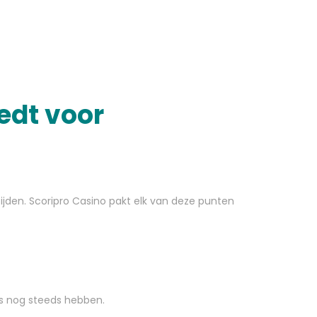
edt voor
tijden. Scoripro Casino pakt elk van deze punten
’s nog steeds hebben.