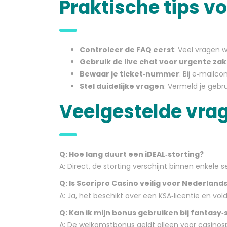
Praktische tips v
Controleer de FAQ eerst
: Veel vragen 
Gebruik de live chat voor urgente za
Bewaar je ticket‑nummer
: Bij e‑mailc
Stel duidelijke vragen
: Vermeld je geb
Veelgestelde vra
Q: Hoe lang duurt een iDEAL‑storting?
A: Direct, de storting verschijnt binnen enkele
Q: Is Scoripro Casino veilig voor Nederland
A: Ja, het beschikt over een KSA‑licentie en vo
Q: Kan ik mijn bonus gebruiken bij fantasy‑
A: De welkomstbonus geldt alleen voor casinospe