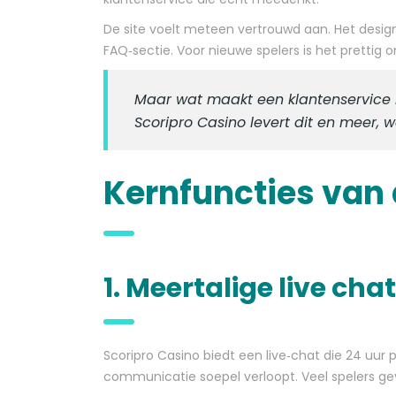
De site voelt meteen vertrouwd aan. Het design is
FAQ‑sectie. Voor nieuwe spelers is het prettig
Maar wat maakt een klantenservice
Scoripro Casino levert dit en meer, 
Kernfuncties van 
1. Meertalige live cha
Scoripro Casino biedt een live‑chat die 24 uur
communicatie soepel verloopt. Veel spelers g