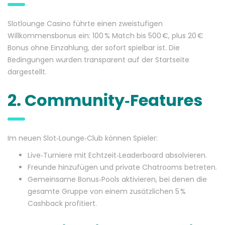
Slotlounge Casino führte einen zweistufigen
Willkommensbonus ein: 100 % Match bis 500 €, plus 20 €
Bonus ohne Einzahlung, der sofort spielbar ist. Die
Bedingungen wurden transparent auf der Startseite
dargestellt.
2. Community‑Features
Im neuen Slot‑Lounge‑Club können Spieler:
Live‑Turniere mit Echtzeit‑Leaderboard absolvieren.
Freunde hinzufügen und private Chatrooms betreten.
Gemeinsame Bonus‑Pools aktivieren, bei denen die
gesamte Gruppe von einem zusätzlichen 5 %
Cashback profitiert.