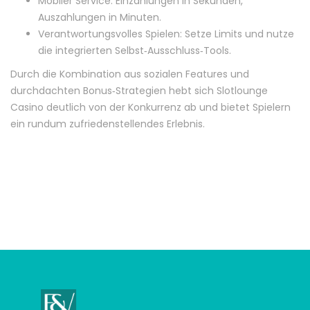
Mobiler Service: Einzahlungen in Sekunden,
Auszahlungen in Minuten.
Verantwortungsvolles Spielen: Setze Limits und nutze
die integrierten Selbst‑Ausschluss‑Tools.
Durch die Kombination aus sozialen Features und
durchdachten Bonus‑Strategien hebt sich Slotlounge
Casino deutlich von der Konkurrenz ab und bietet Spielern
ein rundum zufriedenstellendes Erlebnis.